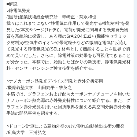
■解説
○静電気発光
/(国研)産業技術総合研究所 寺崎正・菊永和也
我々はこれまでにない“静電気に作用して発光する機能材料”を発
見した(本文6ページ(1)~(5))。電荷が発光に関与する既知発光物
質を系統的に探索し、ある種のSrAl2O4:Eu2+ (機能性セラミッ
ク材料)が空気中のイオンや帯電粒子などの微弱な電気に反応し
て発光する静電気発光(SEL) 材料として機能することを世界で初
めて見いだした。さらに、除電対策の効果をも可視化できること
が分かった。本稿では、始動したばかりの新技術、静電気発光材
料・センサ・センシング検査技術を紹介する。
○ナノカーボン熱発光デバイス開発と赤外分析応用
/慶應義塾大学 山田純平・牧英之
本稿では、グラフェンおよび配向カーボンナノチューブを用いた
ナノカーボン熱光源の赤外発光特性について紹介する。また、グ
ラフェン赤外光源を用いた回折限界を超える高空間分解赤外分析
手法の開発事例を紹介する。
○ドローン計測による建物外壁のひび割れ自動検出技術の開発
/広島大学 三浦弘之