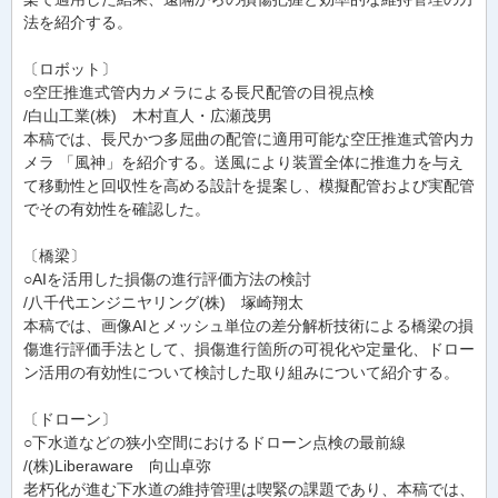
法を紹介する。
〔ロボット〕
○空圧推進式管内カメラによる長尺配管の目視点検
/白山工業(株) 木村直人・広瀬茂男
本稿では、長尺かつ多屈曲の配管に適用可能な空圧推進式管内カ
メラ 「風神」を紹介する。送風により装置全体に推進力を与え
て移動性と回収性を高める設計を提案し、模擬配管および実配管
でその有効性を確認した。
〔橋梁〕
○AIを活用した損傷の進行評価方法の検討
/八千代エンジニヤリング(株) 塚崎翔太
本稿では、画像AIとメッシュ単位の差分解析技術による橋梁の損
傷進行評価手法として、損傷進行箇所の可視化や定量化、ドロー
ン活用の有効性について検討した取り組みについて紹介する。
〔ドローン〕
○下水道などの狭小空間におけるドローン点検の最前線
/(株)Liberaware 向山卓弥
老朽化が進む下水道の維持管理は喫緊の課題であり、本稿では、