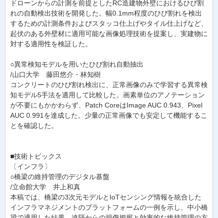
ドローンからの計測を前提としたRC造建物外壁におけるひび割
れの自動検出技術を開発した。幅0.1mm程度のひび割れを検出
するための計測条件およびスタッコ仕上げやタイル仕上げなど、
起伏のある外壁材に適用可能な画像処理技術を提案し、実建物に
対する適用性を検証した。
○異常検知モデルを用いたひび割れ自動抽出
/山口大学 藤田悠介・林知樹
コンクリートのひび割れ検出に、正常画像のみで学習する異常検
知モデル5手法を適用して比較した。画素単位のアノテーション
が不要にもかかわらず、Patch CoreはImage AUC 0.943、Pixel
AUC 0.991を達成した。少量の正常画像でも安定して機能するこ
とを確認した。
■技術トピックス
〔インフラ〕
○橋梁の維持管理のデジタル基盤
/立命館大学 井上和真
本稿では、橋梁の3次元モデルとIoTセンシング情報を統合した
インフラマネジメントのプラットフォームの一例を示し、中小橋
梁で適用した結果、遠隔からの損傷把握と効率的な維持管理の方