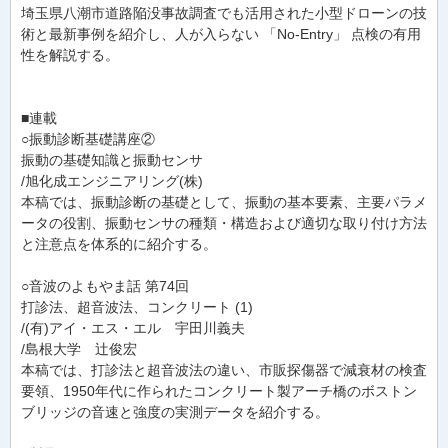
埼玉県八潮市道路陥没事故調査でも活用された小型ドローンの技
術と最新事例を紹介し、人が入らない 「No-Entry」 点検の有用
性を解説する。
■連載
○振動診断基礎講座②
振動の基礎知識と振動センサ
/旭化成エンジニアリング(株)
本稿では、振動診断の基礎として、振動の基本要素、主要パラメ
ータの役割、振動センサの種類・構造および適切な取り付け方法
と注意点を体系的に紹介する。
○音波のよもやま話 第74回
打診法、超音波法、コンクリート (1)
/(有)アイ・エス・エル 宇田川義夫
/島根大学 辻俊宏
本稿では、打診法と超音波法の違い、市販探傷器で減衰材の検査
要領、1950年代に作られたコンクリート製アーチ橋のボストン
ブリッジの音速と強度の実測データを紹介する。