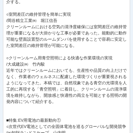
介する。
○室間差圧の維持管理を簡単に実現
/岡谷精立工業㈱ 堀江信吾
クリーンルームにおける空気の清浄度確保には室間差圧の維持管
理が重要になるが大掛かりな工事が必要であった。能動的に動作
可能な壁面設置型のルームダンパを使用することで容易に安定し
た室間差圧の維持管理が可能になる。
○クリーンルーム用青空照明による快適な作業環境の実現
/大成建設㈱ 竹内駿
近年ではクリーンルームにおいても、生産性や品質の向上だけで
なく、作業者のウェルネスに配慮した環境づくりが重要視される
ようになってきた。本稿では、自然現象である青空の光環境を人
工的に再現する「青空照明」に着目し、クリーンルームの清浄環
境を維持しながら、開放感と快適性の両立を可能とする照明の開
発内容について紹介する。
■特集:EV用電池の最新動向①
○次世代EV電池としての全固体電池を巡るグローバルな開発競争
/㈱知財ランドスケープ 山内明