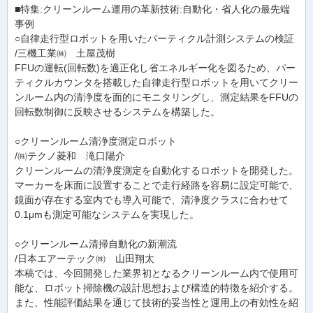
■特集:クリーンルーム運用の革新技術:自動化・省人化の最先端
事例
○自律走行型ロボットを用いたパーティクル計測システムの検証
/三機工業㈱ 土屋茂樹
FFUの運転(回転数)を適正化し省エネルギー化を図るため、パー
ティクルカウンタを搭載した自律走行型ロボットを用いてクリー
ンルーム内の清浄度を面的にモニタリングし、測定結果をFFUの
回転数制御に反映させるシステムを構築した。
○クリーンルーム清浄度測定ロボット
/㈱テクノ菱和 滝口陽介
クリーンルームの清浄度測定を自動化するロボットを開発した。
マーカーを床面に設置することで走行経路を容易に設定可能で、
鏡面が存在する室内でも導入可能で、清浄度クラスに合わせて
0.1μmも測定可能なシステムを実現した。
○クリーンルーム清掃自動化の新潮流
/日本エアーテック㈱ 山田翔太
本稿では、今回開発した業界初となるクリーンルーム内で使用可
能な、ロボット掃除機の設計思想および構造的特徴を紹介する。
また、性能評価結果を通じて技術的妥当性と運用上の有効性を紹