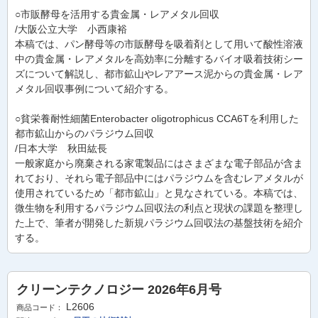
○市販酵母を活用する貴金属・レアメタル回収
/大阪公立大学 小西康裕
本稿では、パン酵母等の市販酵母を吸着剤として用いて酸性溶液
中の貴金属・レアメタルを高効率に分離するバイオ吸着技術シー
ズについて解説し、都市鉱山やレアアース泥からの貴金属・レア
メタル回収事例について紹介する。
○貧栄養耐性細菌Enterobacter oligotrophicus CCA6Tを利用した
都市鉱山からのパラジウム回収
/日本大学 秋田紘長
一般家庭から廃棄される家電製品にはさまざまな電子部品が含ま
れており、それら電子部品中にはパラジウムを含むレアメタルが
使用されているため「都市鉱山」と見なされている。本稿では、
微生物を利用するパラジウム回収法の利点と現状の課題を整理し
た上で、筆者が開発した新規パラジウム回収法の基盤技術を紹介
する。
クリーンテクノロジー 2026年6月号
L2606
商品コード：