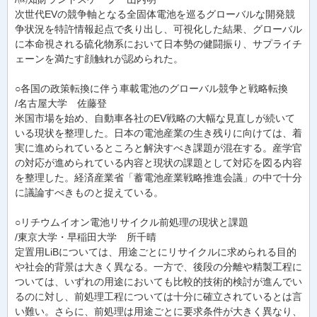
次世代EVの競争軸となる全固体電池を巡るグローバルな開発競
争状況を特許情報起点で炙り出し、可視化した結果、グローバル
に本命視される硫化物系において日本勢の健闘振り、サプライチ
ェーンを満たす顔触れが認められた。
○各国の政策転換に伴う車載電池のグローバル競争と戦略転換
/名古屋大学 佐藤登
米国市場を始め、自動車各社のEV戦略の大幅な見直しが続いて
いる現状を整理した。日本の電池産業の生き残りに向けては、着
実に進められているところと解決すべき課題が混在する。産学官
の対応が進められている内容と現状の課題として対応を図る内容
を整理した。経済産業省「蓄電池産業戦略推進会議」の中で十分
に議論すべきものと捉えている。
○リチウムイオン電池リサイクル前処理の現状と課題
/東京大学・早稲田大学 所千晴
定置用LiBについては、用途ごとにリサイクルに求められる目的
や社会的背景は大きく異なる。一方で、後段の分離や精製工程に
ついては、いずれの用途においても比較的技術的検討が進んでい
るのに対し、前処理工程については十分に確立されているとは言
い難い。さらに、前処理は用途ごとに要求条件が大きく異なり、