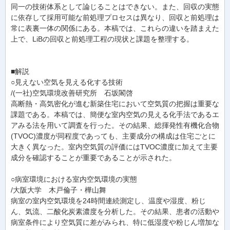
同一の技術体系として論じることはできない。また、回収の実態
に依存して採用可能な前処理プロセスは異なり、回収と前処理は
常に表裏一体の関係にある。本稿では、これらの違いを踏まえた
上で、LiBの回収と前処理工程の現状と課題を整理する。
■解説
○見えない空気を見える化する技術
/(一社)空気環境改善研究所 石坂閣啓
高断熱・高気密化が進む新築住宅において空気質の把握は重要な
課題である。本稿では、簡便な室内空気の見える化手法であるエ
アみる法を用いて調査を行った。その結果、総揮発性有機化合物
(TVOC)濃度が同程度であっても、主要成分の構成は住宅ごとに
大きく異なった。室内空気質の評価にはTVOC濃度に加えて主要
成分を確認することが重要であることが示された。
○病室環境における室内空気環境の実態
/大阪大学 木戸倫子・樺山舞
病室の室内空気環境を24時間連続測定し、温度や湿度、粉じ
ん、気流、二酸化炭素濃度を分析した。その結果、患者の活動や
病室条件により空気質に差がみられ、特に低湿度や粉じん増加な