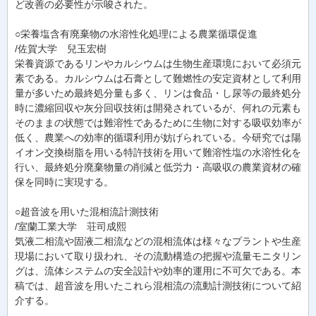
ど改善の必要性が示唆された。
○栄養塩含有廃棄物の水溶性化処理による農業循環促進
/佐賀大学 兒玉宏樹
栄養資源であるリンやカルシウムは生物生産環境において必須元
素である。カルシウムは石膏として難燃性の安定資材として利用
量が多いため最終処分量も多く、リンは食品・し尿等の最終処分
時に濃縮回収や灰分回収技術は開発されているが、何れの元素も
そのままの状態では難溶性であるために生物に対する吸収効率が
低く、農業への効率的循環利用が妨げられている。今研究では陽
イオン交換樹脂を用いる特許技術を用いて難溶性塩の水溶性化を
行い、最終処分廃棄物量の削減と低労力・高吸収の農業資材の確
保を同時に実現する。
○超音波を用いた混相流計測技術
/室蘭工業大学 荘司成熙
気液二相流や固液二相流などの混相流体は様々なプラントや生産
現場において取り扱われ、その流動構造の把握や流量モニタリン
グは、流体システムの安全設計や効率的運用に不可欠である。本
稿では、超音波を用いたこれら混相流の流動計測技術について紹
介する。