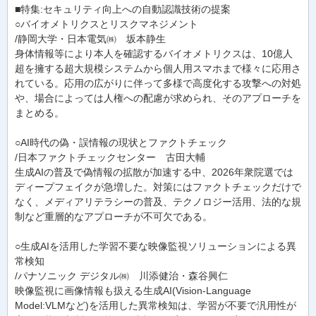
■特集:セキュリティ向上への自動認識技術の提案
○バイオメトリクスとリスクマネジメント
/静岡大学・日本電気㈱ 坂本静生
身体情報等により本人を確認するバイオメトリクスは、10億人
超を擁する超大規模システムから個人用スマホまで様々に応用さ
れている。応用の広がりに伴って多様で高度化する攻撃への対処
や、場合によっては人権への配慮が求められ、そのアプローチを
まとめる。
○AI時代の偽・誤情報の現状とファクトチェック
/日本ファクトチェックセンター 古田大輔
生成AIの普及で偽情報の拡散が加速する中、2026年衆院選では
ディープフェイクが急増した。対策にはファクトチェックだけで
なく、メディアリテラシーの普及、テクノロジー活用、法的な規
制など重層的なアプローチが不可欠である。
○生成AIを活用した学習不要な映像監視ソリューションによる異
常検知
/パナソニック デジタル㈱ 川添健治・森谷興仁
映像監視に画像情報も扱える生成AI(Vision-Language
Model:VLMなど)を活用した異常検知は、学習が不要で汎用性が