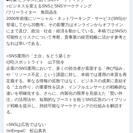
○ビジネスを変えるSNSとSNSマーケティング
/フリーライター 角田晶生
2000年前後にソーシャル・ネットワーキング・サービス(SNS)が
登場してから20数年。その影響力はオンラインからオフライン
にまで及び、政治・社会・経済を動かしている。本稿ではSNSの
可能性とリスクについて考察。貴事業の経営戦略に活かす参考と
なれば幸いである。
○SNS運用の「土台」をどう築くか
/(同)スポットライト 山下悦令
企業のSNS運用において、多くの担当者が直面する「伸び悩み」
や「リソース不足」という課題に対し、本稿では運用の本質を再
定義する。単なる情報の拡散ではなく、ビジネスの成果に直結す
る「土台作り」の重要性を説き、インフルエンサーとの戦略的な
違いを明確化する。さらに、内製化の限界を見据えた「賢い外
注」の活用法や、短期的なブーストを狙うSNS広告のハイブリッ
ド戦略を提示し、持続可能なマーケティングの仕組みを解説す
る。
○SNSは広告ではない
/㈱EmpaC 松山真衣