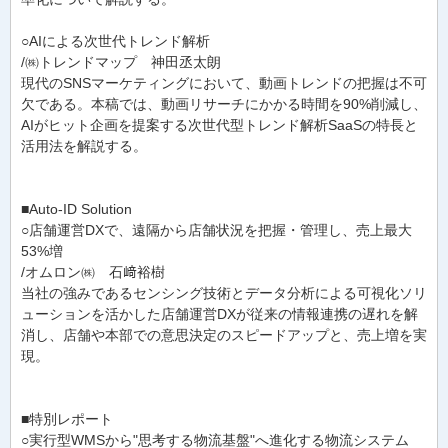
○AIによる次世代トレンド解析
/㈱トレンドマップ 神田丞太朗
現代のSNSマーケティングにおいて、動画トレンドの把握は不可
欠である。本稿では、動画リサーチにかかる時間を90%削減し、
AIがヒット企画を提案する次世代型トレンド解析SaaSの特長と
活用法を解説する。
■Auto-ID Solution
○店舗運営DXで、遠隔から店舗状況を把握・管理し、売上最大
53%増
/オムロン㈱ 石﨑裕樹
当社の強みであるセンシング技術とデータ分析による可視化ソリ
ューションを活かした店舗運営DXが従来の情報連携の遅れを解
消し、店舗や本部での意思決定のスピードアップと、売上増を実
現。
■特別レポート
○実行型WMSから"思考する物流基盤"へ進化する物流システム