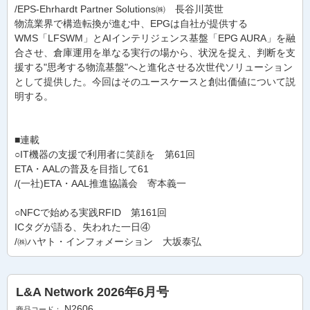
/EPS-Ehrhardt Partner Solutions㈱ 長谷川英世
物流業界で構造転換が進む中、EPGは自社が提供する
WMS「LFSWM」とAIインテリジェンス基盤「EPG AURA」を融
合させ、倉庫運用を単なる実行の場から、状況を捉え、判断を支
援する"思考する物流基盤"へと進化させる次世代ソリューション
として提供した。今回はそのユースケースと創出価値について説
明する。
■連載
○IT機器の支援で利用者に笑顔を 第61回
ETA・AALの普及を目指して
61
/(一社)ETA・AAL推進協議会 寄本義一
○NFCで始める実践RFID 第161回
ICタグが語る、失われた一日④
/㈱ハヤト・インフォメーション 大坂泰弘
L&A Network 2026年6月号
N2606
商品コード：