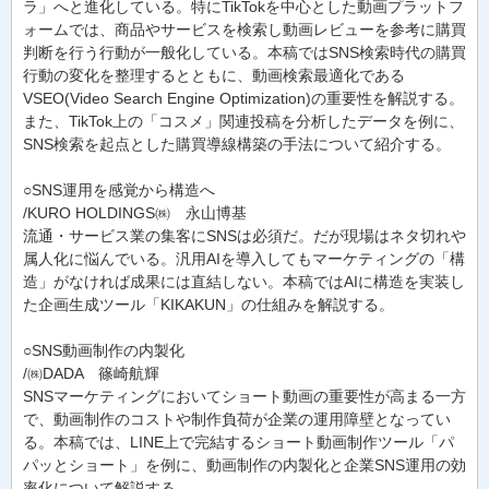
ラ」へと進化している。特にTikTokを中心とした動画プラットフ
ォームでは、商品やサービスを検索し動画レビューを参考に購買
判断を行う行動が一般化している。本稿ではSNS検索時代の購買
行動の変化を整理するとともに、動画検索最適化である
VSEO(Video Search Engine Optimization)の重要性を解説する。
また、TikTok上の「コスメ」関連投稿を分析したデータを例に、
SNS検索を起点とした購買導線構築の手法について紹介する。
○SNS運用を感覚から構造へ
/KURO HOLDINGS㈱ 永山博基
流通・サービス業の集客にSNSは必須だ。だが現場はネタ切れや
属人化に悩んでいる。汎用AIを導入してもマーケティングの「構
造」がなければ成果には直結しない。本稿ではAIに構造を実装し
た企画生成ツール「KIKAKUN」の仕組みを解説する。
○SNS動画制作の内製化
/㈱DADA 篠崎航輝
SNSマーケティングにおいてショート動画の重要性が高まる一方
で、動画制作のコストや制作負荷が企業の運用障壁となってい
る。本稿では、LINE上で完結するショート動画制作ツール「パ
パッとショート」を例に、動画制作の内製化と企業SNS運用の効
率化について解説する。