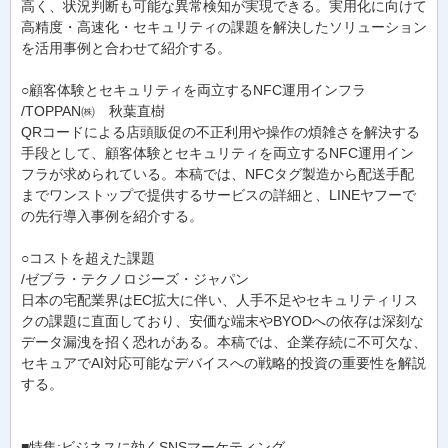
高く、状況判断も可能な異常検知が実現できる。実用化に向けて
高精度・高速化・セキュリティの課題を解決したソリューション
を活用事例と合わせて紹介する。
○顧客体験とセキュリティを両立するNFC運用インフラ
/TOPPAN㈱ 秋葉直樹
QRコードによる店頭販促の不正利用や操作の煩雑さを解決する
手段として、顧客体験とセキュリティを両立するNFC運用イン
フラが求められている。本稿では、NFCタグ製造から配送手配
までワンストップで提供するサービスの詳細と、LINEヤフーで
の先行導入事例を紹介する。
○コストを超えた課題
/ゼブラ・テクノロジーズ・ジャパン
日本の宅配業界はEC拡大に伴い、人手不足やセキュリティリス
クの課題に直面しており、安価な端末やBYODへの依存は深刻な
データ漏洩を招く恐れがある。本稿では、企業存続に不可欠な、
セキュアでAI対応可能なデバイスへの戦略的投資の重要性を解説
する。
■特集:ビジネスに効くSNSマーケティング