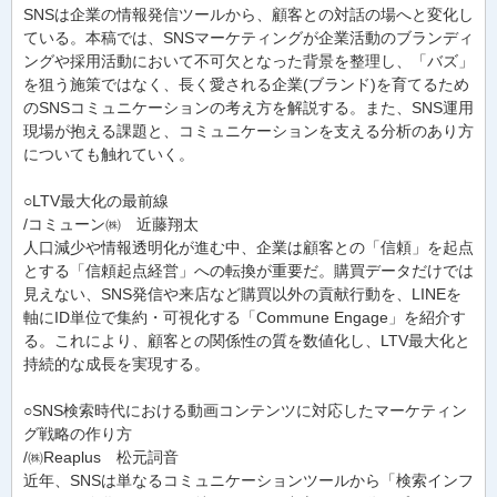
SNSは企業の情報発信ツールから、顧客との対話の場へと変化し
ている。本稿では、SNSマーケティングが企業活動のブランディ
ングや採用活動において不可欠となった背景を整理し、「バズ」
を狙う施策ではなく、長く愛される企業(ブランド)を育てるため
のSNSコミュニケーションの考え方を解説する。また、SNS運用
現場が抱える課題と、コミュニケーションを支える分析のあり方
についても触れていく。
○LTV最大化の最前線
/コミューン㈱ 近藤翔太
人口減少や情報透明化が進む中、企業は顧客との「信頼」を起点
とする「信頼起点経営」への転換が重要だ。購買データだけでは
見えない、SNS発信や来店など購買以外の貢献行動を、LINEを
軸にID単位で集約・可視化する「Commune Engage」を紹介す
る。これにより、顧客との関係性の質を数値化し、LTV最大化と
持続的な成長を実現する。
○SNS検索時代における動画コンテンツに対応したマーケティン
グ戦略の作り方
/㈱Reaplus 松元詞音
近年、SNSは単なるコミュニケーションツールから「検索インフ