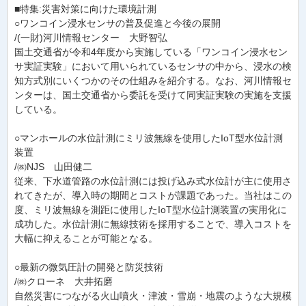
■特集:災害対策に向けた環境計測
○ワンコイン浸水センサの普及促進と今後の展開
/(一財)河川情報センター 大野智弘
国土交通省が令和4年度から実施している「ワンコイン浸水セン
サ実証実験」において用いられているセンサの中から、浸水の検
知方式別にいくつかのその仕組みを紹介する。なお、河川情報セ
ンターは、国土交通省から委託を受けて同実証実験の実施を支援
している。
○マンホールの水位計測にミリ波無線を使用したIoT型水位計測
装置
/㈱NJS 山田健二
従来、下水道管路の水位計測には投げ込み式水位計が主に使用さ
れてきたが、導入時の期間とコストが課題であった。当社はこの
度、ミリ波無線を測距に使用したIoT型水位計測装置の実用化に
成功した。水位計測に無線技術を採用することで、導入コストを
大幅に抑えることが可能となる。
○最新の微気圧計の開発と防災技術
/㈱クローネ 大井拓磨
自然災害につながる火山噴火・津波・雪崩・地震のような大規模