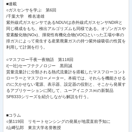
■連載
○ガスセンサを学ぶ 第6回
/千葉大学 椎名達雄
紫外線式ガスセンサであるNDUVは赤外線式ガスセンサNDIRと
同じ構成をもち、検出アルゴリズムも同様である。オゾンガスや
窒素酸化物(NOx)、揮発性有機化合物(VOC)といった工場や車の
排ガスによって発生する産業廃棄ガスの持つ紫外線吸収の性質を
利用して計測を行う。
○マスフロー千夜一夜物語 第118回
/(一社)セーフテクノロジー 黒田誠
質量流量計に分類される熱式流量計を搭載したマスフローコント
ローラーとマスフローメーター。本稿では、それらを機能させる
のに欠かせない電源、表示器、設定器の役割と、そこから発展す
るアプリケーションに関して、ユーアイニクス㈱の新製品
SP8333シリーズを紹介しながら解説を行う。
■コラム
○第119回 リモートセンシングの発展が地震直前予知に
/山﨑弘郎 東京大学名誉教授