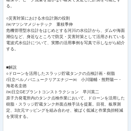
る。
○災害対策における水位計測の役割
/㈱マツシマメジャテック 重枝季伸
危機管理型水位計をはじめとする河川の水位計から、ダムや海面
潮位など、身近なところで防災・災害対策として活用されている
電波式水位計について、実際の活用事例を写真で示しながら紹介
する。
■解説
○ドローンを活用したスラッジ貯蔵タンクの点検計画・樹脂
/日立ベルノバニュークリアエナジー㈱ 小川陽輔・熊野陽一・
海老名圭徳
/㈱日立GEプラントコンストラクション 早川英二
原子力発電所内のタンク点検作業において、ドローンを活用した
樹脂・スラッジ貯蔵タンク外面点検手法を提案。目視、板厚測
定、3次元マッピングを組み合わせ、被ばく低減と作業負担軽減
を実現する。