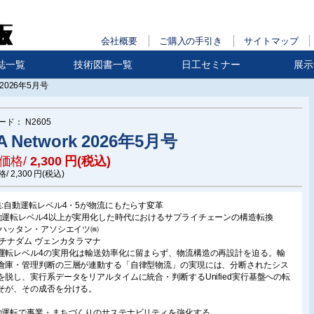
会社概要
ご購入の手引き
サイトマップ
誌一覧
技術図書一覧
日工セミナー
展示
k 2026年5月号
ード：
N2605
A Network 2026年5月号
価格/
2,300
円(税込)
格/
2,300
円(税込)
集:自動運転レベル4・5が物流にもたらす変革
動運転レベル4以上が実用化した時代におけるサプライチェーンの構造転換
ンハッタン・アソシエイツ㈱
ンチナダム ヴェンカタラマナ
運転レベル4の実用化は輸送効率化に留まらず、物流構造の再設計を迫る。輸
倉庫・管理判断の三層が連動する「自律型物流」の実現には、分断されたシス
を脱し、実行系データをリアルタイムに統合・判断するUnified実行基盤への転
そが、その成否を分ける。
動運転で事業・まちづくりのサステナビリティを強化する