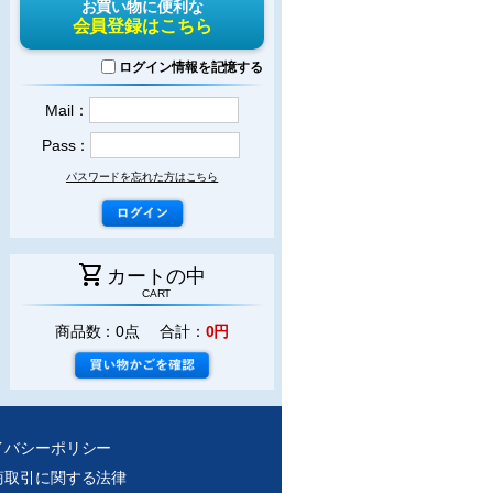
お買い物に便利な
会員登録はこちら
ログイン情報を記憶する
Mail：
Pass：
パスワードを忘れた方はこちら
shopping_cart
カートの中
CART
商品数：0点 合計：
0円
イバシーポリシー
商取引に関する法律