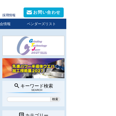
お問い合わせ
採用情報
会情報
ベンダーズリスト
search
キーワード検索
SEARCH
list_alt
カテゴリー