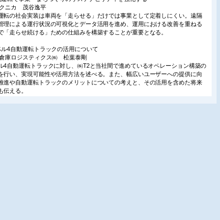
マクニカ 茂谷逸平
運転の社会実装は車両を「走らせる」だけでは事業として定着しにくい。遠隔
管理による運行状況の可視化とデータ活用を進め、運用における改善を重ねる
で「走らせ続ける」ための仕組みを構築することが重要となる。
ベル4自動運転トラックの活用について
井倉庫ロジスティクス㈱ 松葉泰剛
ル4自動運転トラックに対し、㈱T2と当社間で進めているオペレーション構築の
を行い、実現可能性や活用方法を述べる。また、幅広いユーザーへの提供に向
推進や自動運転トラックのメリットについての考えと、その活用を含めた将来
も伝える。
Tソリューションプロバイダーが牽引する次世代サプライチェーンと物流DXの展
フォーサイトシステムワークス 名取淳一
改革の切り札「自動運転レベル4・5」が真価を発揮する鍵は、拠点間を繋ぐシ
ム統合による物流DXである。本稿では、複雑な道路事情を持つ日本に最適な
ub-to-Hubモデル」を提唱し、次世代サプライチェーンを牽引するITベンダーの
を紐解く。
集:医療、医薬における自動認識技術の活用
ーコード・RFIDを活用した三位一体の院内業務改革:SIP第三期の取り組み
京大学 美代賢吾
現場でのバーコード・RFID活用によりメーカー・卸など多様な関係者にもメリ
のあるモデル構築を内閣府SIP事業で推進。現在4医療機関で運用開始し、今後