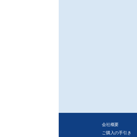
元コ
いて
■特
○物
/(
20
義務
ない
法等
■連
○在
重要
/シ
○I
ET
/ (
○NF
IC
会社概要
/㈱
ご購入の手引き