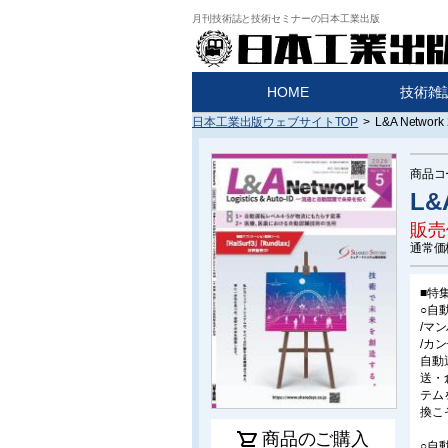
月刊技術誌と技術セミナーの日本工業出版
HOME
技術雑
日本工業出版ウェブサイトTOP
>
L&A Networ
商品コ
L&
販売
通常価
■特
○自
/マ
/カ
自動
送・
テム
換こ
shopping_cart
商品のご購入
○自