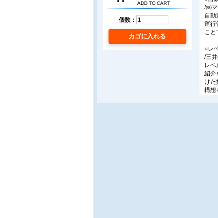
ADD TO CART
/㈱
自動
個数：
運行
こと
カゴに入れる
○レ
/三
レベ
紹介
けた
構想
○I
望
/㈱
物流
ステ
「H
役割
■特
○バ
/東
医療
ット