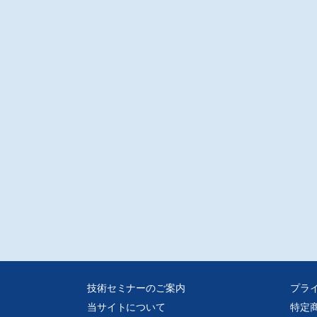
ードを利用した形彫り放電加工のフレキシブル生産システムによる効率化につ
紹介する。
別レポート
流の2024年問題の解決に向けて大手荷主に求められる行動変容
一社)運輸デジタルビジネス協議会 小島薫
26年4月の物流効率化法全面施行により大手荷主等の特定事業者に対して新たな
が追加された。物流の2024年問題は、荷主の「形式対応」では、決して解決し
。特定荷主の物流効率化法への対応、および改正貨物自動車運送事業法、取適
で求められている行動変容について紹介する。
載
庫起点経営を考えるヒント 第69回
性を増すサプライチェーンマネジメント
ーコムス㈱ 関口壽一
T機器の支援で利用者に笑顔を 第60回
A・AALの普及を目指して
一社)ETA・AAL推進協議会 寄本義一
Cで始める実践RFID 第160回
タグが語る、失われた一日③
技術セミナーのご案内
プラ
ハヤト・インフォメーション 大坂泰弘
当サイトについて
特定