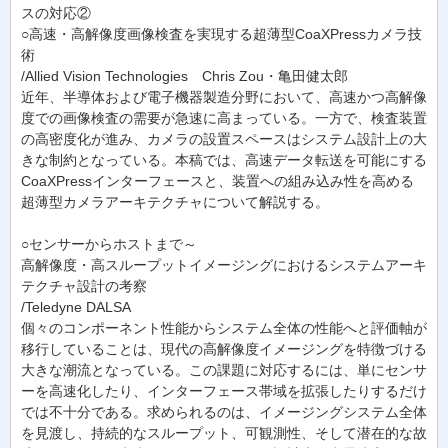
スの対応②
○高速・高解像度画像検査を実現する超薄型CoaXPressカメラ技
術
/Allied Vision Technologies Chris Zou・亀田健太郎
近年、半導体および電子機器製造分野において、高速かつ高解像
度での画像検査の需要が急速に高まっている。一方で、検査装置
の高密度化が進み、カメラの設置スペースはシステム設計上の大
きな制約となっている。本稿では、高速データ転送を可能にする
CoaXPressインターフェースと、装置への組み込み性を高める
超薄型カメラアーキテクチャについて解説する。
○センサーからホストまで～
高解像度・高スループットイメージングにおけるシステムアーキ
テクチャ設計の考察
/Teledyne DALSA
個々のコンポーネント性能からシステム全体の性能へと評価軸が
移行していることは、現代の高解像度イメージングを特徴づける
大きな潮流となっている。この課題に対応するには、単にセンサ
ーを高速化したり、インターフェース帯域を拡張したりするだけ
では不十分である。求められるのは、イメージングシステム全体
を見渡し、持続的なスループット、可観測性、そして潜在的な故