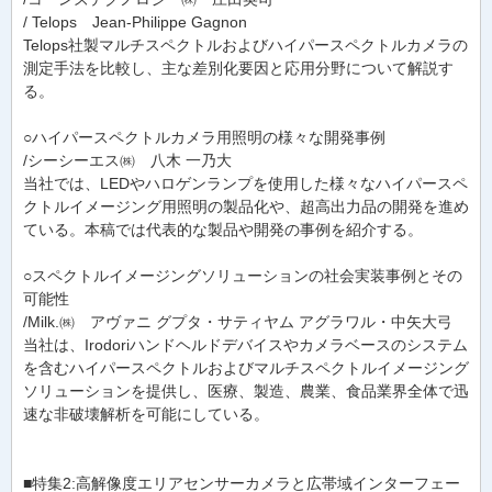
/ Telops Jean-Philippe Gagnon
Telops社製マルチスペクトルおよびハイパースペクトルカメラの
測定手法を比較し、主な差別化要因と応用分野について解説す
る。
○ハイパースペクトルカメラ用照明の様々な開発事例
/シーシーエス㈱ 八木 一乃大
当社では、LEDやハロゲンランプを使用した様々なハイパースペ
クトルイメージング用照明の製品化や、超高出力品の開発を進め
ている。本稿では代表的な製品や開発の事例を紹介する。
○スペクトルイメージングソリューションの社会実装事例とその
可能性
/Milk.㈱ アヴァニ グプタ・サティヤム アグラワル・中矢大弓
当社は、Irodoriハンドヘルドデバイスやカメラベースのシステム
を含むハイパースペクトルおよびマルチスペクトルイメージング
ソリューションを提供し、医療、製造、農業、食品業界全体で迅
速な非破壊解析を可能にしている。
■特集2:高解像度エリアセンサーカメラと広帯域インターフェー