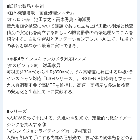
■話題の製品と技術
○新AI機能搭載 画像処理システム
/オムロン㈱ 池田泰之・髙木秀典・海瀬勇
産業用画像検査において課題であった立ち上げ工数の削減と検査
精度の安定化を両立する新しいAI機能搭載の画像処理システムを
紹介する。自動学習AIとアノテーションアシストAIにて、現場で
の学習を容易かつ最適に実行できる。
○単板4ラインスキャンカメラ対応レンズ
/タスビジョン㈱ 対馬孝男
可視光(435nm)からNIR(850nm)までを高精度に補正する単板4ラ
インスキャン対応「LSMシリーズ」。RGB+NIR切替時もフォー
カス再調整不要で高MTFを維持し、高速・高精度な多波長検査
の安定化と生産性向上に貢献する。
■シリーズ
○人類が初めて手にする、先進の照射光で、定量的な微分イメー
ジングを実現する③
/マシンビジョンライティング㈱ 増村茂樹
人類が初めて手にする先進の照射光で、被写体の物体光をどのよ