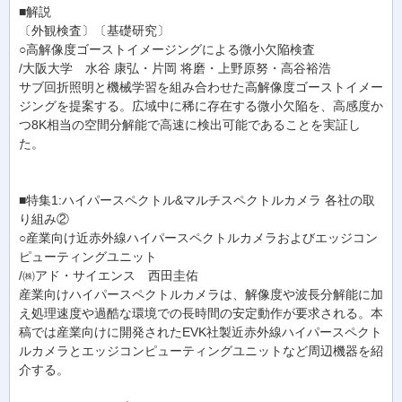
■解説
〔外観検査〕〔基礎研究〕
○高解像度ゴーストイメージングによる微小欠陥検査
/大阪大学 水谷 康弘・片岡 将磨・上野原努・高谷裕浩
サブ回折照明と機械学習を組み合わせた高解像度ゴーストイメー
ジングを提案する。広域中に稀に存在する微小欠陥を、高感度か
つ8K相当の空間分解能で高速に検出可能であることを実証し
た。
■特集1:ハイパースペクトル&マルチスペクトルカメラ 各社の取
り組み②
○産業向け近赤外線ハイパースペクトルカメラおよびエッジコン
ピューティングユニット
/㈱アド・サイエンス 西田圭佑
産業向けハイパースペクトルカメラは、解像度や波長分解能に加
え処理速度や過酷な環境での長時間の安定動作が要求される。本
稿では産業向けに開発されたEVK社製近赤外線ハイパースペクト
ルカメラとエッジコンピューティングユニットなど周辺機器を紹
介する。