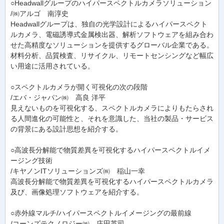
○Headwallグループのハイパースペクトルカメラソリューション
/㈱アルゴ 南淳史
Headwallグループは、独自の光学設計によるハイパースペクト
ルカメラ、電磁誘導式金属検出器、解析ソフトウェアを組み合わ
せた高精度なソリューションを提供するグローバル企業である。
材料分析、品質検査、リサイクル、リモートセンシングなど幅広
い用途に活用されている。
○スペクトルカメラが開く可視化の次の段階
/エバ・ジャパン㈱ 高良 洋平
見えないものを可視化する、スペクトルカメラによりもたらされ
る人間進化の可能性と、それを意識した、当社の製品・サービス
の背景にある設計思想を紹介する。
○高波長分解能で物質差異を可視化するハイパースペクトルイメ
ージング技術
/キヤノンITソリューションズ㈱ 稲山一幸
高波長分解能で物質差異を可視化するハイパースペクトルカメラ
及び、画像処理ソフトウェアを紹介する。
○赤外線マルチ/ハイパースペクトルイメージングの最前線
/コーンズテクノロジー㈱ 庄田英司