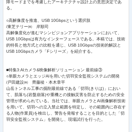
障モードまでを考慮したアーキテクチャ設計上の意思決定であ
る。
○高解像度を推進、USB 10Gbpsという選択肢
/東芝テリー㈱ 岸順司
高解像度化が進むマシンビジョンアプリケーションにおいて、
USB 10Gbpsは有力なインターフェースである。本稿では、技術
的特長と他方式との比較を通じ、USB 10Gbpsの技術的解説と
USB 10Gbpsカメラ「Fシリーズ」を紹介する。
■特集3:AIカメラ&映像解析ソリューション 最前線③
○単眼カメラとエッジAIを用いた切羽安全監視システムの開発
/戸田建設㈱ 齊藤稜・本木章平
山岳トンネル工事の掘削最前線である「切羽(きりは)」におい
て、肌落ち(岩盤崩落)や重機との接触災害を防止するための安全
管理が求められている。当社では、単眼カメラとAI画像解析技術
を用いて、切羽への立入禁止範囲を特定し、その範囲内に存在す
る人物(作業員)を検出し、警告を発報することを目的とした「切
羽安全監視システム」を開発し、現場試行を行った。