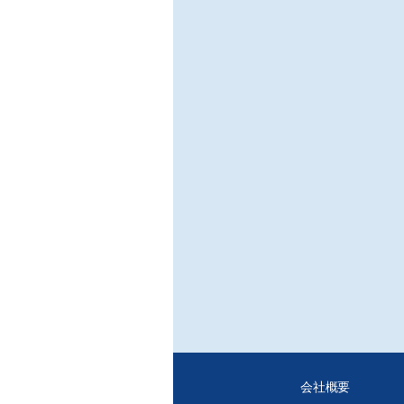
東京
の安
年)
した
■竣
○Hi
/㈱
Hi
地域
技術
とと
た。
■New
■Le
“オ
/畑
会社概要