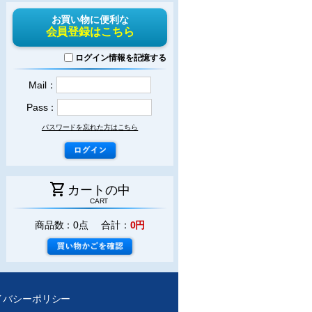
お買い物に便利な
会員登録はこちら
ログイン情報を記憶する
Mail：
Pass：
パスワードを忘れた方はこちら
shopping_cart
カートの中
CART
商品数：0点 合計：
0円
イバシーポリシー