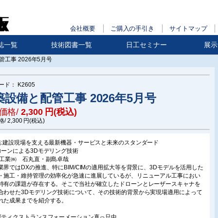
会社概要
ご購入の手引き
サイトマップ
誌一覧
技術図書一覧
日工セミナー
展示
工事 2026年5月号
ード：
K2605
築設備と配管工事 2026年5月号
価格/
2,300
円(税込)
格/
2,300
円(税込)
集:建設現場を支える最新機器・サービスと未来のスタンダード
ローンによる3Dモデリング技術
機工業㈱ 石丸直・副島卓哉
業界ではDXの推進、特にBIM/CIMの適用拡大等を背景に、3Dモデルを活用した
・施工・維持管理の効率化が急速に進展しているが、リニューアル工事におい
特有の課題が存在する。そこで当社が確立したドローンとレーザースキャナを
合わせた3Dモデリング技術について、その技術的背景から実現場適用によって
れた成果までを紹介する。
ボティクストランスフォーメーション真っ只中