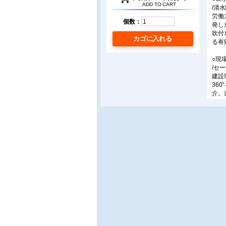
ADD TO CART
/清
労働
個数：
発し
吹付
カゴに入れる
る有
○現
/セ
建設
360
介。
事例
○次
/㈱E
本稿で
と、
を活
今後
○建
/Be
建設
技術
より