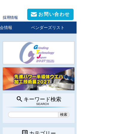
お問い合わせ
採用情報
会情報
ベンダーズリスト
search
キーワード検索
SEARCH
list_alt
カテゴリー