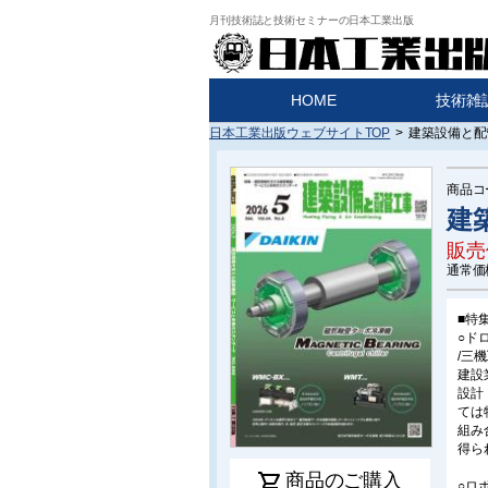
月刊技術誌と技術セミナーの日本工業出版
HOME
技術雑
日本工業出版ウェブサイトTOP
>
建築設備と配管
商品コ
建
販売
通常価
■特
○ド
/三
建設
設計
ては
組み
得ら
shopping_cart
商品のご購入
○ロ