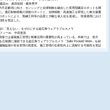
水建設㈱ 眞田拓郎・横井秀平
力不足解消に向け、センシングと自律制御を融合した実用型建設ロボットを開
た。適応制御搭載の溶接ロボットと、自律移動・高速施工を実現した耐火被覆
ロボットにより、熟練工同等の品質と大幅な省人化を達成し、現場適用におけ
効性を実証した。
場の「見えない」をゼロにする超広角ウェアラブルカメラ
ーフィー㈱ 中田恵吾
現場では遠隔施工管理と映像活用の重要性が高まっている。本稿では、前方
°を広範囲に撮影できる超広角ウェアラブルカメラ「Safie Pocket2 Wide」を紹
遠隔臨場や安全管理の高度化、施工管理の生産性向上に貢献する可能性を実証
とともに紹介。
世代建設現場のデジタルスタンダード
ARTHBRAIN 大迫湧歩
は、建設工事を対象に、Smart Construction 3DMGを中心とした施工支援技術
3次元可視化による施工管理の高度化について述べる。さらに、現場データとAI
用したソリューションを通じて、現場起点で進化するデジタルスタンダードの
の展望と可能性を示す。
設現場を変革するスマートヘルメット
eInventor㈱ 林妤苹・陳建勇
現場における高齢化や熱中症リスクの高まりを背景に、スマートヘルメットの
的特長と導入効果を紹介する。生体・環境データの統合管理や遠隔支援機能に
、安全管理を事後対応から事前予防へと転換する可能性を示す。