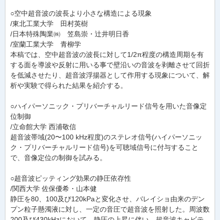
○空中超音波の波長より小さな構造による現象
/東北工業大学 田村英樹
/日本特殊陶業㈱ 笠島崇・辻井明日香
/室蘭工業大学 青柳学
本稿では、空中超音波の波長に対して1/2π程度の構造周期を有
する面を導波や反射に用いる事で壁沿いの音波を剥離させて回折
を低減させたり、超音波浮揚器として作用する現象について、解
析や実験で得られた結果を紹介する。
○ハイパーソニック・プリバーチャルリード信号を用いた音像定
位制御
/立命館大学 西浦敬信
超音波帯域(20〜100 kHz程度)のステレオ信号(ハイパーソニッ
ク・プリバーチャルリード信号)を可聴域信号に付与すること
で、音像定位の制御を試みる。
○超音波ピッティング効果の静圧依存性
/関西大学 佐保優希・山本健
静圧を80、100及び120kPaと変化させ、バレイショ由来のデン
プン粒子懸濁液に対し、一定の音圧で超音波を照射した。周波数
200及び430kHzにおいて、静圧の上昇に伴い、超音波キャビテ