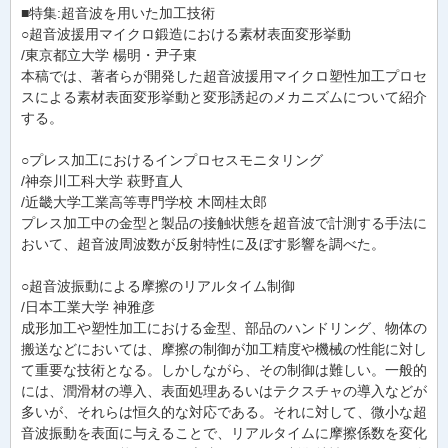
■特集:超音波を用いた加工技術
○超音波援用マイクロ鍛造における素材表面変形挙動
/東京都立大学 楊明・尹子東
本稿では、著者らが開発した超音波援用マイクロ塑性加工プロセ
スによる素材表面変形挙動と変形誘起のメカニズムについて紹介
する。
○プレス加工におけるインプロセスモニタリング
/神奈川工科大学 萩野直人
/近畿大学工業高等専門学校 木岡桂太郎
プレス加工中の金型と製品の接触状態を超音波で計測する手法に
おいて、超音波周波数が反射特性に及ぼす影響を調べた。
○超音波振動による摩擦のリアルタイム制御
/日本工業大学 神雅彦
成形加工や塑性加工における金型、部品のハンドリング、物体の
搬送などにおいては、摩擦の制御が加工精度や機械の性能に対し
て重要な技術となる。しかしながら、その制御は難しい。一般的
には、潤滑材の導入、表面処理あるいはテクスチャの導入などが
多いが、それらは恒久的な対応である。それに対して、微小な超
音波振動を表面に与えることで、リアルタイムに摩擦係数を変化