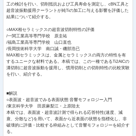
工の検討を行い、切削抵抗および工具寿命を測定し、cBN工具と
超音波振動援用クーラントが純Tiの加工に与える影響を評価した
結果について紹介する。
○MAX相セラミックスの超音波切削特性の評価
/一関工業高等専門学校 原圭祐
/福島工業高等専門学校 山口直也
/長岡技術科学大学 南口誠・磯部浩已
MAX相セラミックスは、金属とセラミックスの両方の特性を有
するユニークな材料である。本稿では、この一種であるTi2AlCの
溝切削に超音波振動を援用し、慣用切削との切削特性の比較実験
を行い、紹介する。
■解説
○表面波・超音波でみる表面状態:音響モフォロジー入門
/東京科学大学 田原麻梨江・上原陸太
本稿では、表面波・超音波計測で得られる応答特性(速度、減
衰、分散など)を用いて、表面から近表面の状態を指標化し、非
破壊的に評価・比較する枠組みとして音響モフォロジーを紹介す
る。