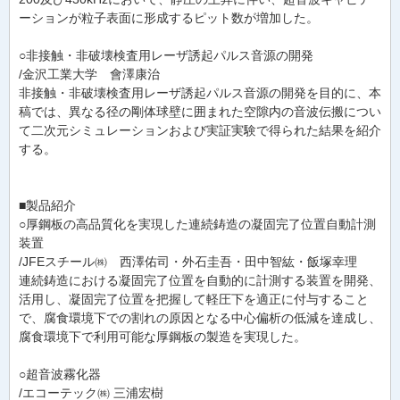
ーションが粒子表面に形成するピット数が増加した。
○非接触・非破壊検査用レーザ誘起パルス音源の開発
/金沢工業大学 會澤康治
非接触・非破壊検査用レーザ誘起パルス音源の開発を目的に、本
稿では、異なる径の剛体球壁に囲まれた空隙内の音波伝搬につい
て二次元シミュレーションおよび実証実験で得られた結果を紹介
する。
■製品紹介
○厚鋼板の高品質化を実現した連続鋳造の凝固完了位置自動計測
装置
/JFEスチール㈱ 西澤佑司・外石圭吾・田中智紘・飯塚幸理
連続鋳造における凝固完了位置を自動的に計測する装置を開発、
活用し、凝固完了位置を把握して軽圧下を適正に付与すること
で、腐食環境下での割れの原因となる中心偏析の低減を達成し、
腐食環境下で利用可能な厚鋼板の製造を実現した。
○超音波霧化器
/エコーテック㈱ 三浦宏樹