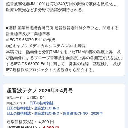
超音波霧化器JM-1001は毎秒240万回の振動で液体を微粒化し、
医療や観光など多分野で活躍が期待される。
■連載 産業技術総合研究所 超音波音場計測クラブと、関連する
計量標準及び工業標準⑧
○IEC TS 63070 Ed.1の作成
/元)キヤノンメディカルシステムズ㈱ 山崎聡
本稿では、熱画像と分割TMMを用いたTMM内部の温度上昇、及
び熱画像によるプローブ音響放射面温度上昇の各測定方法を提供
するIEC TS 63070 Ed.1に関して、発案の経緯、基礎検討、及び
IEC規格作成プロジェクトの各観点から紹介する。
超音波テクノ 2026年3-4月号
U2603-04
商品コード：
日工の技術雑誌
関連カテゴリ：
日工の技術雑誌
>
超音波TECHNO
日工の技術雑誌
>
超音波TECHNO
>
超音波TECHNO 2026年
通常価格(税込)：
4,300
円