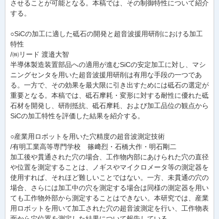
させることが可能となる。本稿では、その制御特性について紹介
する。
○SiCの加工に適した砥石の開発と超音波援用研削における加工
特性
/㈱リード 渡邉大智
半導体製造装置部品への適用が進むSiCの安定加工に対し、マシ
ニングセンタを用いた超音波援用研削は有用な手段の一つであ
る。一方で、その効果を最大限に引き出すためには砥石の選定が
重要となる。本稿では、砥石摩耗・変形に対する耐性に優れた砥
石材を開発し、研削抵抗、砥石摩耗、および加工品位の観点から
SiCの加工特性を評価した結果を紹介する。
○産業用ロボットを用いた穴精度の超音波測定技術
/有明工業高等専門学校 篠﨑烈・石橋大作・明石剛二
加工後や貫通された穴の場合、工作物内部にあけられた穴の直径
や位置を測定することは、ノギスやマイクロメータ等の測定器を
使用すれば、それほど難しいことではない。一方、未貫通の穴の
場合、さらには加工中の穴を測定する場合は同様の測定器を用い
ても工作物外部から測定することはできない。本研究では、産業
用ロボットを用いて加工された穴の超音波測定を行い、工作物表
面から穴位置を測定した結果について報告している。