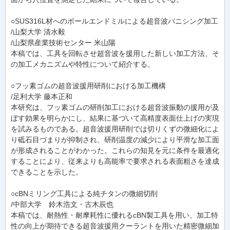
○SUS316L材へのボールエンドミルによる超音波バニシング加工
/山梨大学 清水毅
/山梨県産業技術センター 米山陽
本稿では、工具を回転させ超音波を援用した新しい加工方法、そ
の加工メカニズムや特性について紹介する。
○フッ素ゴムの超音波援用研削における加工機構
/足利大学 藤本正和
本研究は、フッ素ゴムの研削加工における超音波振動の援用が及
ぼす効果を明らかにし、結果に基づいて高精度表面仕上げの実現
を試みるものである。超音波援用研削では切りくずの微細化によ
り砥石目づまりが抑制され、研削温度の減少により平滑な加工面
が形成されることがわかった。これらの知見を元に条件を最適化
することにより、従来よりも高能率で要求される表面粗さを達成
できることを示した。
○cBNミリング工具による純チタンの微細切削
/中部大学 鈴木浩文・古木辰也
本稿では、耐熱性・耐摩耗性に優れるcBN製工具を用い、加工特
性の向上が期待できる超音波援用クーラントを用いた精密微細加