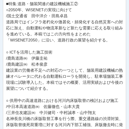
■特集:道路・舗装関連の建設機械施工②
○2050年、WISENETの実現に向けて
/国土交通省 田中洋介・田島卓昌
道路局ではインフラ老朽化や激甚化・頻発化する自然災害への対
応に加え、自動運転や物流革新など新たな需要に応える取り組み
を進めている。本稿ではこの方向性をまとめた
「WISENET2050」に沿い、道路行政の展望を紹介する。
○ ICTを活用した施工技術
/鹿島道路㈱ 伊藤圭祐
/鹿島建設㈱ 松本俊彦
建設業の労働者不足への対応の一つとして、舗装用建設機械の熟
練オペレータに代わる自動運転ローラを開発し、駐車場舗装工事
現場に試験導入した。本稿ではその概要、活用実績および今後の
展望について紹介する。
○ 供用中の高速道路における河川内床版取替の検討および施工
/中日本高速道路㈱ 佐藤徹也・山本大貴
/三井住友建設㈱ 中川健司・中村誠孝・山中翔太
名神長良川橋の床版取替工事を行う際、重交通路線の渋滞対策、
床版取替後死荷重増に対する河川内下部工補強、床版撤去時に発