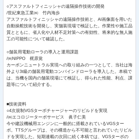
○アスファルトフィニッシャの遠隔操作技術の開発
/世紀東急工業㈱ 竹内海歩
アスファルトフィニッシャの遠隔操作技術と、AI画像面を用いた
自動操舵技術を開発し、実舗装現場で検証した。作業性や施工品
質とともに、省人化や人材不足対策への有効性、将来的な無人施
工の可能性について確認した。
○舗装用電動ローラの導入と運用課題
/㈱NIPPO 梶原覚
カーボンニュートラル実現への取り組みの一つとして、当社は海
外より3t級の舗装用電動コンバインドローラを導入した。本稿で
は、当機を国内の舗装現場にて検証し、得られた性能、利点、課
題等について紹介する。
■技術資料
○4次規制VGSターボチャージャーのリビルドを実現
/㈱エコロジーターボサービス 眞子仁美
今や建設機械用エンジンに一般的に搭載されているVGSター
ボ。TTSグループは、その構造から不可能と言われていたリビル
ドを実現した。短期連載の次回に続く本稿では、VGSターボの