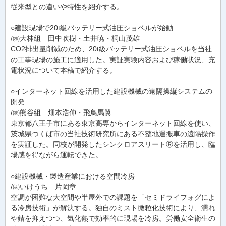
従来型との違いや特性を紹介する。
○建設現場で20t級バッテリー式油圧ショベルが始動
/㈱大林組 田中吹樹・土井暁・桐山茂雄
CO2排出量削減のため、20t級バッテリー式油圧ショベルを当社
の工事現場の施工に適用した。実証実験内容および稼働状況、充
電状況について本稿で紹介する。
○インターネット回線を活用した建設機械の遠隔操縦システムの
開発
/㈱熊谷組 畑本浩伸・飛鳥馬翼
東京都八王子市にある東京高専からインターネット回線を使い、
茨城県つくば市の当社技術研究所にある不整地運搬車の遠隔操作
を実証した。同校が開発したシンクロアスリートⓇを活用し、臨
場感を得ながら運転できた。
○建設機械・製造産業における空間冷房
/㈱いけうち 片岡章
空調が困難な大空間や半屋外での課題を「セミドライフォグによ
る冷房技術」が解決する。独自のミスト微粒化技術により、濡れ
や錆を抑えつつ、気化熱で効率的に現場を冷房。労働安全衛生の