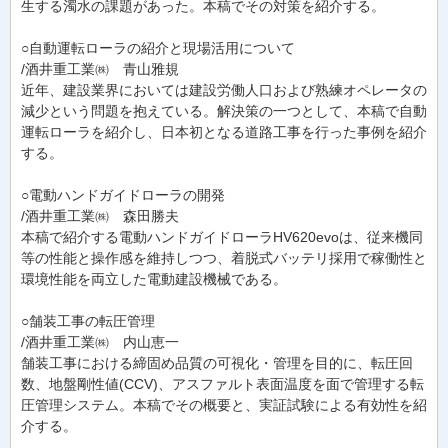
生する濁水の課題があった。本稿でその対策を紹介する。
○自動運転ローラの紹介と現場活用について
/酒井重工業㈱ 青山雅規
近年、建設業界においては建設労働人口および熟練オペレータの
減少という問題を抱えている。解決策の一つとして、本稿で自動
運転ローラを紹介し、日本初となる道路工事を行った事例を紹介
する。
○電動ハンドガイドローラの開発
/酒井重工業㈱ 森田勝夫
本稿で紹介する電動ハンドガイドローラHV620evoは、従来機同
等の性能と操作感を維持しつつ、着脱式バッテリ採用で稼働性と
環境性能を両立した電動建設機械である。
○舗装工事の転圧管理
/酒井重工業㈱ 内山恵一
舗装工事における締固め品質の可視化・管理を目的に、転圧回
数、地盤剛性値(CCV)、アスファルト表面温度を面で管理する転
圧管理システム。本稿でその概要と、実証試験による有効性を紹
介する。