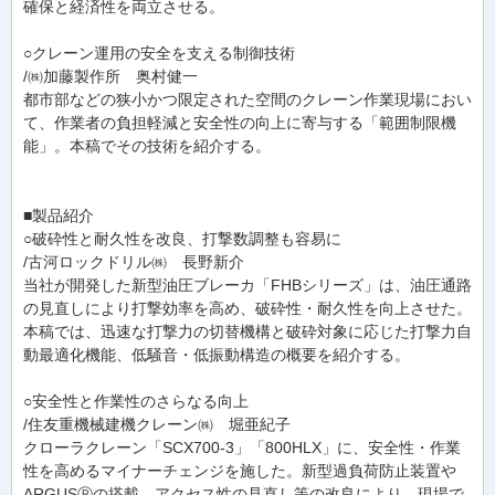
確保と経済性を両立させる。
○クレーン運用の安全を支える制御技術
/㈱加藤製作所 奥村健一
都市部などの狭小かつ限定された空間のクレーン作業現場におい
て、作業者の負担軽減と安全性の向上に寄与する「範囲制限機
能」。本稿でその技術を紹介する。
■製品紹介
○破砕性と耐久性を改良、打撃数調整も容易に
/古河ロックドリル㈱ 長野新介
当社が開発した新型油圧ブレーカ「FHBシリーズ」は、油圧通路
の見直しにより打撃効率を高め、破砕性・耐久性を向上させた。
本稿では、迅速な打撃力の切替機構と破砕対象に応じた打撃力自
動最適化機能、低騒音・低振動構造の概要を紹介する。
○安全性と作業性のさらなる向上
/住友重機械建機クレーン㈱ 堀亜紀子
クローラクレーン「SCX700-3」「800HLX」に、安全性・作業
性を高めるマイナーチェンジを施した。新型過負荷防止装置や
ARGUSⓇの搭載、アクセス性の見直し等の改良により、現場で