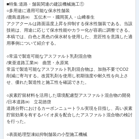
■特集:道路・舗装関連の建設機械施工①
○多用途に適用可能な保水性舗装
/鹿島道路㈱ 五伝木一・國岡英人・山﨑泰生
アクアクールは路面温度上昇を抑制する保水性舗装である。当該
技術は、用途に応じて保水性能やカラー化が容易に調整できる。
本稿では、白色と黒色の保水材を使用した、意匠性を意識した適
用事例について紹介する。
○常温で製造可能なアスファルト乳剤混合物
/東亜道路工業㈱ 曲慧・永原篤
常温で製造可能なアスファルト乳剤混合物は、加熱不要でCO2
削減に寄与する。改質乳剤を使用し初期強度や耐久性を向上さ
せ、優れた製造性と施工性を確認できた。
○炭素貯留材料を活用した環境配慮型アスファルト混合物の開発
/日本道路㈱ 立花徳啓
道路分野におけるカーボンニュートラル実現を目指し、高い炭素
貯留効果を有するバイオ炭を配合したアスファルト混合物の検討
を行った。
○表面処理型凍結抑制舗装の小型施工機械