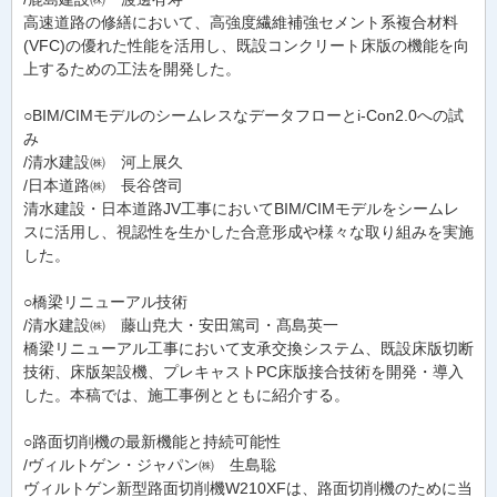
高速道路の修繕において、高強度繊維補強セメント系複合材料
(VFC)の優れた性能を活用し、既設コンクリート床版の機能を向
上するための工法を開発した。
○BIM/CIMモデルのシームレスなデータフローとi-Con2.0への試
み
/清水建設㈱ 河上展久
/日本道路㈱ 長谷啓司
清水建設・日本道路JV工事においてBIM/CIMモデルをシームレ
スに活用し、視認性を生かした合意形成や様々な取り組みを実施
した。
○橋梁リニューアル技術
/清水建設㈱ 藤山尭大・安田篤司・髙島英一
橋梁リニューアル工事において支承交換システム、既設床版切断
技術、床版架設機、プレキャストPC床版接合技術を開発・導入
した。本稿では、施工事例とともに紹介する。
○路面切削機の最新機能と持続可能性
/ヴィルトゲン・ジャパン㈱ 生島聡
ヴィルトゲン新型路面切削機W210XFは、路面切削機のために当