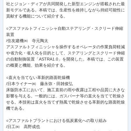
社とジョン・ディアが共同開発した新型エンジンが搭載された最
新モデルである。本稿では、生産性を維持しながら持続可能性に
貢献する機能について紹介する。
○アスファルトフィニッシャ自動ステアリング・スクリード伸縮
装置
/住友建機㈱ 寺元陶太
アスファルトフィニッシャを操作するオペレータの作業負荷軽減
や省力化・省人化を目的として、ステアリングとスクリード伸縮
の自動制御装置「ASTRA1.0」を開発した。本稿では、この装置
の概要と機能、効果を紹介する。
○直火を当てない革新的路面乾燥機
/日本ライナー㈱ 藤永弥・田雑俊弘
床版防水工において、施工直前の雨や夜露は工程や品質に大きな
影響を与える。一般的には、ガスバーナ等の直火を当てて乾燥さ
せる。本技術は直火を当てず熱風で乾燥させる革新的な路面乾燥
機である。
○アスファルトプラントにおける低炭素化への取り組み
/日工㈱ 高野成也