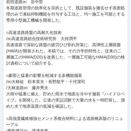
前田道路㈱ 谷中哲
冬期道路管理の効率化を目的として、既設舗装を撤去せず表面処
理のみで凍結抑制機能を付与する工法と、均一施工を可能とする
専用小型施工機械を開発した。
○高速道路路盤の高耐久化技術
/㈱高速道路総合技術研究所 大持潤平
高速道路で深刻な路盤の疲労ひび割れ対策に、高弾性上層路盤
(HiMA)が開発された。本稿では、その力学的特性と、従来の二
層施工のHiMA(D20)を改善した、一層施工可能なHiMA(D30)の検
討過程について紹介する。
○豪雨と猛暑の影響を軽減する多機能舗装
/㈱大林組 杉本英夫・長野龍平・十河潔司
/大林道路㈱ 藤井秀夫
大雨や猛暑に備え、貯めた雨水で地面を冷やす舗装『ハイドロペ
イブ』を開発した。公道の実証試験で大量の水を一時貯留し、溜
めた水で地表温度の低減を確認した。
○高強度繊維補強セメント系複合材料による道路橋床版のリニュ
ーアル
/鹿島建設㈱ 渡邊有寿