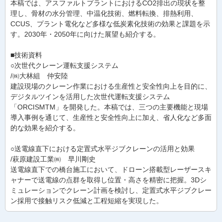
本稿では、アスファルトプラントにおけるCO2排出の現状を整
理し、骨材の水分管理、中温化技術、燃料転換、排熱利用、
CCUS、プラント電化など多様な低炭素化技術の効果と課題を示
す。2030年・2050年に向けた展望も紹介する。
■技術資料
○次世代クレーン運転支援システム
/㈱大林組 仲安陸
建設現場のクレーン作業における生産性と安全性向上を目的に、
デジタルツインを活用した次世代運転支援システム
「ORCISMTM」を開発した。本稿では、三つの主要機能と現場
導入事例を通じて、生産性と安全性向上に加え、省人化など多面
的な効果を紹介する。
○送電線直下における定置式水平ジブクレーンの活用と効果
/萩原建設工業㈱ 早川剛史
送電線直下での橋台施工において、ドローン搭載型レーザースキ
ャナーで送電線の点群を取得し位置・高さを精密に把握。3Dシ
ミュレーションでクレーン計画を検討し、定置式水平ジブクレー
ン採用で接触リスク低減と工程短縮を実現した。