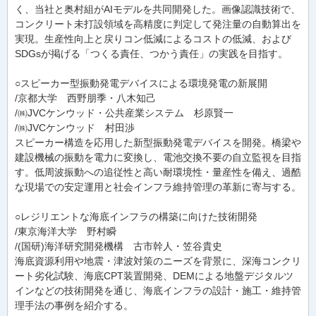
く、当社と奥村組がAIモデルを共同開発した。画像認識技術で、
コンクリート未打設領域を高精度に判定して発注量の自動算出を
実現。生産性向上と戻りコン低減によるコストの低減、および
SDGsが掲げる「つくる責任、つかう責任」の実践を目指す。
○スピーカー型振動発電デバイスによる環境発電の新展開
/京都大学 西野朋季・八木知己
/㈱JVCケンウッド・公共産業システム 杉原賢一
/㈱JVCケンウッド 村田渉
スピーカー構造を応用した新型振動発電デバイスを開発。橋梁や
建設機械の振動を電力に変換し、電池交換不要の自立監視を目指
す。低周波振動への追従性と高い耐環境性・量産性を備え、過酷
な現場での安定運用と社会インフラ維持管理の革新に寄与する。
○レジリエントな海底インフラの構築に向けた技術開発
/東京海洋大学 野村瞬
/(国研)海洋研究開発機構 古市幹人・笠谷貴史
海底資源利用や地震・津波対策のニーズを背景に、深海コンクリ
ート劣化試験、海底CPT装置開発、DEMによる地盤デジタルツ
インなどの技術開発を通じ、海底インフラの設計・施工・維持管
理手法の事例を紹介する。