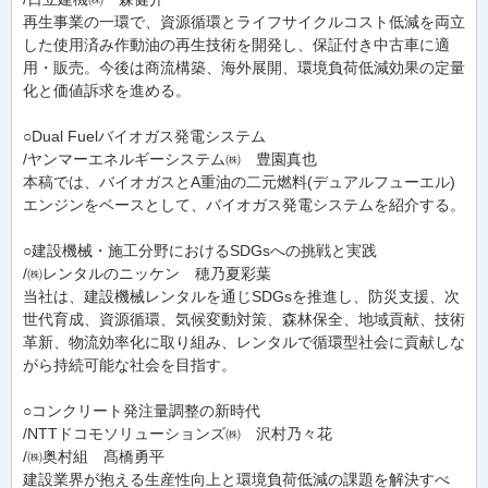
再生事業の一環で、資源循環とライフサイクルコスト低減を両立
した使用済み作動油の再生技術を開発し、保証付き中古車に適
用・販売。今後は商流構築、海外展開、環境負荷低減効果の定量
化と価値訴求を進める。
○Dual Fuelバイオガス発電システム
/ヤンマーエネルギーシステム㈱ 豊園真也
本稿では、バイオガスとA重油の二元燃料(デュアルフューエル)
エンジンをベースとして、バイオガス発電システムを紹介する。
○建設機械・施工分野におけるSDGsへの挑戦と実践
/㈱レンタルのニッケン 穂乃夏彩葉
当社は、建設機械レンタルを通じSDGsを推進し、防災支援、次
世代育成、資源循環、気候変動対策、森林保全、地域貢献、技術
革新、物流効率化に取り組み、レンタルで循環型社会に貢献しな
がら持続可能な社会を目指す。
○コンクリート発注量調整の新時代
/NTTドコモソリューションズ㈱ 沢村乃々花
/㈱奥村組 髙橋勇平
建設業界が抱える生産性向上と環境負荷低減の課題を解決すべ