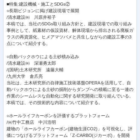
■特集:建設機械・施工とSDGs②
○長期ビジョンに掲げ建設現場で展開
/清水建設㈱ 川原井裕子
本稿では、当社のSDGs取り組み方針と、建設現場での取り組み
事例として、紙素材の仮設資材、解体現場から排出される廃板ガ
ラスの再資源化、ヒメアマツバメと共生しながらの建設工事の3
点について紹介する。
○自動バックホウによる土砂積み込み
/清水建設㈱ 深瀬勇太郎
/(国研)土木研究所 遠藤大輔
/九州大学 倉爪亮
当社は、土木研究所の自律施工技術基盤OPERAを活用して、自
動バックホウによる土砂の掘削からダンプへの積載に至る一連の
作業のシームレスな自動化に関する研究開発に取り組んでいる。
本稿では、その技術的な内容について紹介する。
○ホールライフカーボンを評価するプラットフォーム
/㈱竹中工務店 中川浩明
建物の「ホールライフカーボン(建物生涯CO2)」を可視化し、評
価につなげるプラットフォーム「Z-CARBO(ジカーボ)」を開発