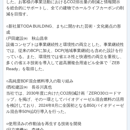
した。お客様の事業活動におけるCO2排出量の削減と情報開示
を総合的にサポートし、全ての建物でホールライフカーボンの削
減を目指す。
○新社屋TODA BUILDING、まちに開かれた芸術・文化拠点の形
成
/戸田建設㈱ 秋山昌幸
設備コンセプトは事業継続性と環境性の両立とした。事業継続性
では、従来のBCPに加え、DCP(地域事業継続)も含めた設計を行
っている。また、環境性では省エネ性と快適性の両立を重視し、
多くの省エネ技術を導入して超高層複合用途ビル全体で「ZEB
Ready」を取得した。
○高純度BDF混合燃料導入の取り組み
/西松建設㈱ 長谷川真也
当社では、2030年度に向けたCO2削減計画「ZERO30ロードマ
ップ」を掲げ、その一環としてバイオディーゼル混合燃料の活用
を検討しており、2024年8月に全国初となるB50(バイオディーゼ
ル混合率50%)試行導入を行った。
○使用済みの作動油を再生する技術を開発
/日立建機㈱ 森健介