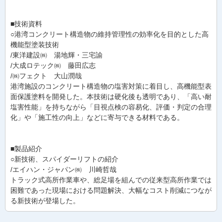
■技術資料
○港湾コンクリート構造物の維持管理性の効率化を目的とした高
機能型塗装技術
/東洋建設㈱ 湯地輝・三宅諭
/大成ロテック㈱ 藤田広志
/㈱フェクト 大山潤哉
港湾施設のコンクリート構造物の塩害対策に着目し、高機能型表
面保護塗料を開発した。本技術は硬化後も透明であり、「高い耐
塩害性能」を持ちながら「目視点検の容易化、評価・判定の合理
化」や「施工性の向上」などに寄与できる材料である。
■製品紹介
○新技術、スパイダーリフトの紹介
/エイハン・ジャパン㈱ 川崎哲哉
トラック式高所作業車や、総足場を組んでの従来型高所作業では
困難であった現場における問題解決、大幅なコスト削減につなが
る新技術が登場した。