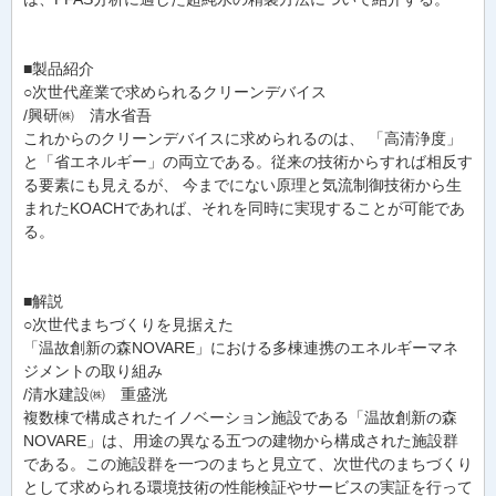
■製品紹介
○次世代産業で求められるクリーンデバイス
/興研㈱ 清水省吾
これからのクリーンデバイスに求められるのは、 「高清浄度」
と「省エネルギー」の両立である。従来の技術からすれば相反す
る要素にも見えるが、 今までにない原理と気流制御技術から生
まれたKOACHであれば、それを同時に実現することが可能であ
る。
■解説
○次世代まちづくりを見据えた
「温故創新の森NOVARE」における多棟連携のエネルギーマネ
ジメントの取り組み
/清水建設㈱ 重盛洸
複数棟で構成されたイノベーション施設である「温故創新の森
NOVARE」は、用途の異なる五つの建物から構成された施設群
である。この施設群を一つのまちと見立て、次世代のまちづくり
として求められる環境技術の性能検証やサービスの実証を行って