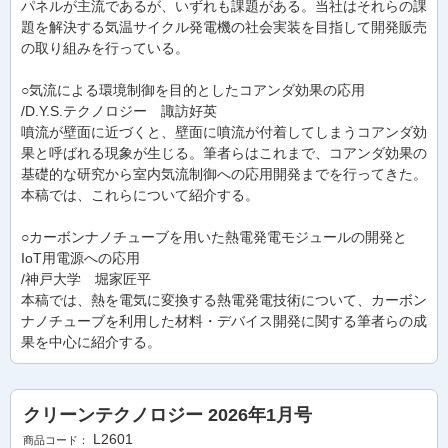
パネルが主流であるが、いずれも課題がある。当社はそれらの課
題を解決する気温サイクル発電機の社会実装を目指して開発販売
の取り組みを行っている。
○気流による環境制御を目的としたコアンダ効果の応用
/D.Y.S.テクノロジー 諏訪好英
噴流が壁面に近づくと、壁面に噴流が付着してしまうコアンダ効
果と呼ばれる現象が生じる。筆者らはこれまで、コアンダ効果の
基礎的な研究から室内気流制御への応用開発までを行ってきた。
本稿では、これらについて紹介する。
○カーボンナノチューブを用いた熱電発電モジュールの開発と
IoT用電源への応用
/神戸大学 堀家匠平
本稿では、熱を電気に変換する熱電発電技術について、カーボン
ナノチューブを利用した材料・デバイス開発に関する筆者らの成
果を中心に紹介する。
クリーンテクノロジー 2026年1月号
L2601
商品コード：