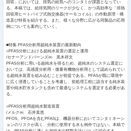
回収」においては、排気の給気へのコンタミが課題となってい
る。本稿では、給排気間のリークが少なく、かつ高効率な「排熱
回収用ヒートパイプ式熱交換器(サーモコイル)」の作動原理・構
造及び特長を紹介する。また、様々な分野に広がる同製品の応用
例についても案内していく。
■特集:PFAS分析用超純水装置の最新動向
○PFAS分析における超純水装置の選定と運用
/セナーアンドバーンズ㈱ 黒木祥文
PFAS分析に用いる超純水を得るため、超純水のシステム選定に
おいては、高感度分析用・微量有機物分析用として認められてい
る超純水装置を組み込むことが前提である。PFASが既に環境中
に広く浸透していることを考慮し、前処理工程に該当する純水装
置や純水貯水タンクも含めて最適なシステムを選定する必要があ
る。
○PFAS分析用超純水製造装置
/メルク㈱ 石井直恵
PFOS、PFOAを含むPFASは、機器分析においてコンタミネーシ
ョンのリスクが高く、分析に使用する水も例外ではない。本稿で
は、PFAS分析に適した超純水の精製方法について紹介する。