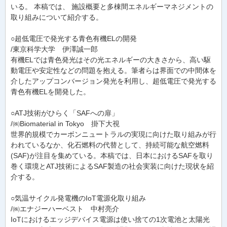
いる。 本稿では、 施設概要と多棟間エネルギーマネジメントの
取り組みについて紹介する。
○超低電圧で発光する青色有機ELの開発
/東京科学大学 伊澤誠一郎
有機ELでは青色発光はその光エネルギーの大きさから、高い駆
動電圧や安定性などの問題を抱える。筆者らは界面での中間体を
介したアップコンバージョン発光を利用し、超低電圧で発光する
青色有機ELを開発した。
○ATJ技術がひらく「SAFへの扉」
/㈱Biomaterial in Tokyo 掛下大視
世界的規模でカーボンニュートラルの実現に向けた取り組みが行
われているなか、化石燃料の代替として、持続可能な航空燃料
(SAF)が注目を集めている。本稿では、日本におけるSAFを取り
巻く環境とATJ技術によるSAF製造の社会実装に向けた現状を紹
介する。
○気温サイクル発電機のIoT電源化取り組み
/㈱エナジーハーベスト 中村亮介
IoTにおけるエッジデバイス電源は使い捨ての1次電池と太陽光