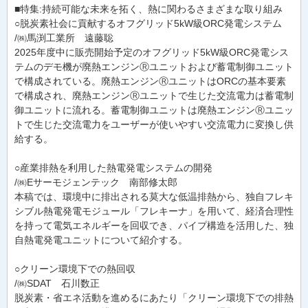
■特集:持続可能な未来を拓く、熱に関わるさまざまな取り組み
○脱炭素社会に貢献するオフグリッド5kW級ORC発電システム
/㈱馬渕工業所 遠藤聡
2025年度中に販売開始予定のオフグリッド5kW級ORC発電シス
テムのデモ機が廃熱エンジンⓇユニットおよび蓄電制御ユニット
で構成されている。廃熱エンジンⓇユニットはORCの基本要素
で構成され、廃熱エンジンⓇユニットで生じた交流電力は蓄電制
御ユニットに流れる。蓄電制御ユニットは廃熱エンジンⓇユニッ
トで生じた交流電力をユーザーが使いやすい交流電力に変換し供
給する。
○産業排熱を利用した熱電発電システムの開発
/㈱Eサーモジェンテック 南部修太郎
本稿では、環境中に排出される莫大な低温排熱から、独自フレキ
シブル熱電発電モジュール「フレキーナ」を用いて、経済合理性
を持って電気エネルギーを回収でき、パイプ構造を活用した、独
自熱電発電ユニットについて紹介する。
○クリーン環境下での熱回収
/㈱SDAT 石川数正
脱炭素・省エネ活動を進めるにあたり「クリーン環境下での排熱