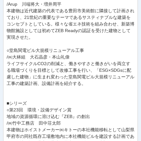
/Arup 川端将大・増井周平
本建物は近代建築の代表である豊田市美術館に隣接して計画され
ており、21世紀の重要なテーマであるサスティナブルな建築を
コンセプトとしている。様々な省エネ技術を組み合わせ、新築博
物館施設としては初めてZEB Readyの認証を受けた建物として
実現させた。
○堂島関電ビル大規模リニューアル工事
/㈱大林組 大石晶彦・本山礼偉
ライフサイクルCO2の削減と、働きやすさと働きがいを両立す
る職場づくりを目標として改修工事を行い、「ESG×SDGsに配
慮した建物」に生まれ変わった堂島関電ビル大規模リニューアル
工事の建築計画、設備計画を紹介する。
■シリーズ
○第23回 環境・設備デザイン賞
地域の資源循環に溶け込む『ZEB』の創出
/㈱竹中工務店 田中荘太郎
本建物はホイストメーカー㈱キトーの本社機能移転として山梨県
甲府市の同社既存工場敷地内に本社機能ビルを建設する計画であ