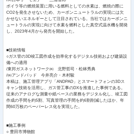
ボイラ等の燃焼装置に用いる燃料としての水素は、燃焼の際に
CO2を発生させないため、カーボンニュートラルの実現には欠
かせないエネルギーとして注目されている。当社ではカーボンニ
ュートラルの実現に向けて水素を燃料とした真空式温水機を開発
し、2023年4月から発売を開始した。
■技術情報
○ガス管の3D竣工図作成を効率化するデジタル技術および建築設
備への適用
/東邦ガスネットワーク㈱ 北野哲司・松林秀典
/㈱アンドパッド 今井亮介・木村駿
本稿は、施工管理アプリ「ANDPAD」とスマートフォンの3Dス
キャン技術を活用し、ガス管工事のDXを推進した事例である。
従来のアナログな測量や紙ベースの業務をデジタル化し、竣工図
作成の手間を約5割、写真管理の手間を約6割削減したほか、年
間60万枚のペーパーレス化を実現した。
■施工事例
○ 豊田市博物館