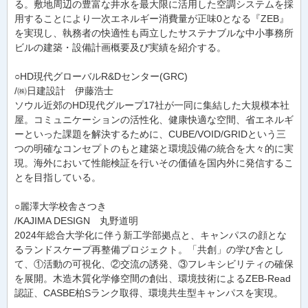
る。敷地周辺の豊富な井水を最大限に活用した空調システムを採
用することにより一次エネルギー消費量が正味0となる『ZEB』
を実現し、執務者の快適性も両立したサステナブルな中小事務所
ビルの建築・設備計画概要及び実績を紹介する。
○HD現代グローバルR&Dセンター(GRC)
/㈱日建設計 伊藤浩士
ソウル近郊のHD現代グループ17社が一同に集結した大規模本社
屋。コミュニケーションの活性化、健康快適な空間、省エネルギ
ーといった課題を解決するために、CUBE/VOID/GRIDという三
つの明確なコンセプトのもと建築と環境設備の統合を大々的に実
現。海外において性能検証を行いその価値を国内外に発信するこ
とを目指している。
○麗澤大学校舎さつき
/KAJIMA DESIGN 丸野道明
2024年総合大学化に伴う新工学部拠点と、キャンパスの顔とな
るランドスケープ再整備プロジェクト。「共創」の学び舎とし
て、①活動の可視化、②交流の誘発、③フレキシビリティの確保
を展開。木造木質化学修空間の創出、環境技術によるZEB-Read
認証、CASBE柏Sランク取得、環境共生型キャンパスを実現。