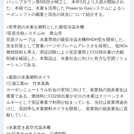
パッシブタウン第5街区が竣工し、本年3月より入居が開始され
た。本稿では、水素を活用した Power to Gasシステムによるシ
ーズンシフトの概要と現在の状況について紹介する。
○世界初の水素を燃料とした吸収冷温水機
/荏原冷熱システム㈱ 青山淳
荏原グループは、水素専焼の吸収冷温水機RHDH型を開発した。
安全対策として窒素パージやフレームアレスタを採用し、低NOx
燃焼技術も導入。実証試験により安定運用とCO2排出量の大幅
削減を確認した。本製品は、水素社会に向けた有力な空調ソリュ
ーションである。
○最新の水素燃料ボイラ
/三浦工業㈱ 竹本真典
カーボンニュートラル社会の実現に向けて、産業熱の脱炭素化は
重要である。燃焼時にCO2排出量がゼロの水素はクリーンエネ
ルギーとして実証事業で利用が始まっている。当社は産業用途向
けに、高効率な水素燃料ボイラを開発し、産業熱の脱炭素化に貢
献していく。
○水素焚き真空式温水機
/㈱日本サーモエナー 三浦智郎