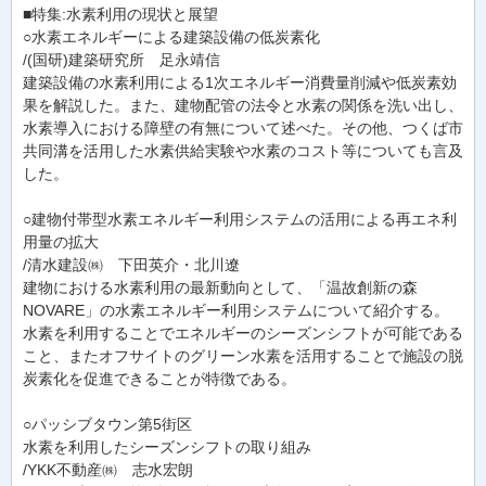
■特集:水素利用の現状と展望
○水素エネルギーによる建築設備の低炭素化
/(国研)建築研究所 足永靖信
建築設備の水素利用による1次エネルギー消費量削減や低炭素効
果を解説した。また、建物配管の法令と水素の関係を洗い出し、
水素導入における障壁の有無について述べた。その他、つくば市
共同溝を活用した水素供給実験や水素のコスト等についても言及
した。
○建物付帯型水素エネルギー利用システムの活用による再エネ利
用量の拡大
/清水建設㈱ 下田英介・北川遼
建物における水素利用の最新動向として、「温故創新の森
NOVARE」の水素エネルギー利用システムについて紹介する。
水素を利用することでエネルギーのシーズンシフトが可能である
こと、またオフサイトのグリーン水素を活用することで施設の脱
炭素化を促進できることが特徴である。
○パッシブタウン第5街区
水素を利用したシーズンシフトの取り組み
/YKK不動産㈱ 志水宏朗