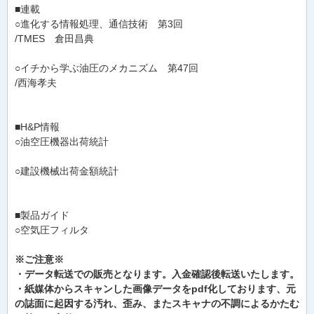
■連載
○進化する情報処理、通信技術 第3回
/TMES 倉田昌典
○イチから学ぶ油圧のメカニズム 第47回
/西海孝夫
■H&P情報
○油空圧機器出荷統計
○建設機械出荷金額統計
■製品ガイド
○空気圧フィルタ
※ご注意※
・データ転送での販売となります。入金確認後転送いたします。
・紙媒体からスキャンした画像データをpdf化しております、元
の誌面に起因する汚れ、歪み、またスキャナの不調によるかたむ