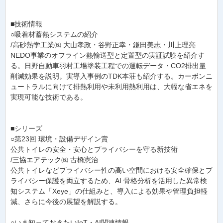
■技術情報
○吸着材蓄熱システムの紹介
/高砂熱学工業㈱ 大山孝政・谷野正幸・鎌田美志・川上理亮
NEDO事業のオフライン熱輸送型と定置型の実証試験を紹介す
る。日野自動車羽村工場塗装工程での運転データ・CO2排出量
削減効果を説明。実導入事例のTDK本荘も紹介する。カーボンニ
ュートラルに向けて排熱利用や未利用熱利用は、大幅な省エネを
実現可能な技術である。
■シリーズ
○第23回 環境・設備デザイン賞
公共トイレの安全・安心とプライバシーを守る新技術
/三協エアテック㈱ 古橋憲治
公共トイレなどプライバシー性の高い空間における安全確保とプ
ライバシー保護を両立するため、AI 骨格分析を活用した異常検
知システム「Xeye」の仕組みと、導入による効果や管理負担軽
減、さらに今後の展望を解説する。
○いま知っておきたいIoT・AI関連情報