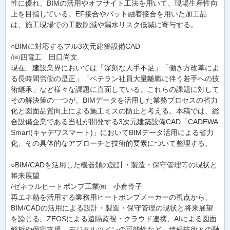
性に優れ、BIMの活用やオフサイト工法を用いて、現場生産性向
上を目指している。EF接合やバット融着接合を用いた加工品
は、施工現場での工数削減や漏水リスク低減に寄与する。
○BIMに対応するフル3次元建築設備CAD
/㈱四電工 田口尚文
現在、建設業界においては「深刻な人手不足」「働き方改革によ
る長時間労働の是正」「ベテラン社員大量離職に伴う若手への技
術継承」など様々な課題に直面している。これらの課題に対して
その解決策の一つが、BIMデータを活用した業務プロセスの省力
化と図面品質向上による施工ミスの防止と考える。本稿では、総
合設備企業である当社が開発する3次元建築設備CAD「CADEWA
Smart(キャデワスマート)」においてBIMデータ活用による省力
化、その具体的なアプローチと技術的要素について整理する。
○BIM/CADを活用した機器類の設計・製造・保守管理等の現状と
将来展望
/ゼネラルヒートポンプ工業㈱ 小倉怜子
再エネ熱を活用する業務用ヒートポンプメーカーの視点から、
BIM/CADの活用による設計・製造・保守管理の現状と将来展望
を論じる。ZEOSによる遠隔監視・クラウド連携、AIによる図面
解析や保守支援、デジタルツインの可能性など、情報技術との融