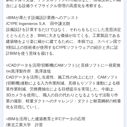
合による設備ライフサイクル管理の高度化を考察する。
○BIMが果たす設備設計業務へのアシスト
/CYPE Ingenieros S.A. 田中謙太朗
設備設計を計算するだけではなく、それらをもとにした意思決定
ととらえたとき、BIMに大きな価値が出てくる。工業製品である
建築物をより楽に確かに建てるために、本稿では、スペイン国で
9割以上の技術者が使用するCYPEソフトウェアの紹介と共に設
計BIMを使う意味を届ける。
○CADデータを活用!切断機(CAMソフト)と見積ソフトに一発変換
/㈱黒澤製作所 黒澤達哉
CADデータを活用し生産性、施工性の向上にむけ、CAMソフト
(切断機)連動による入力作業削減、見積もりソフト連動による積
算作業削減、労務費抽出による目標提示を実現した。今後は、
3Dカメラを使用し、職人の目の代わりとなるような寸法取り作
業の撮影、軽量ダクトへのチャレンジ・ダクトと耐震鋼材の軽量
化を目指していく。
○BIMを活用した建築教育とIFCデータの応用
/東北工業大学 許雷