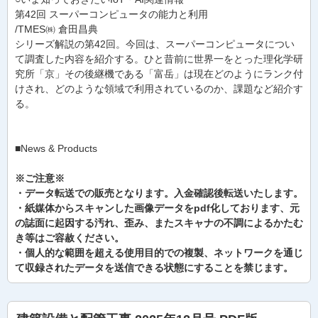
第42回 スーパーコンピュータの能力と利用
/TMES㈱ 倉田昌典
シリーズ解説の第42回。今回は、スーパーコンピュータについ
て調査した内容を紹介する。ひと昔前に世界一をとった理化学研
究所「京」その後継機である「富岳」は現在どのようにランク付
けされ、どのような領域で利用されているのか、課題など紹介す
る。
■News & Products
※ご注意※
・データ転送での販売となります。入金確認後転送いたします。
・紙媒体からスキャンした画像データをpdf化しております、元
の誌面に起因する汚れ、歪み、またスキャナの不調によるかたむ
き等はご容赦ください。
・個人的な範囲を超える使用目的での複製、ネットワークを通じ
て収録されたデータを送信できる状態にすることを禁じます。