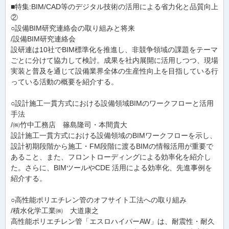
■特集:BIM/CAD等のデジタル技術の活用による省力化と品質向上
②
○設備BIM研究連絡会の取り組みと将来
/設備BIM研究連絡会
設研連は10社でBIM標準化を推進し、非競争領域の課題をテーマ
ごとに分けて協力して検討。成果を社内展開に活用しつつ、現場
実装と普及を通じて設備業界全体の生産性向上を目指している行
っている活動の概要を紹介する。
○設計施工一貫方式における設備領域BIMのワークフローと活用
手法
/㈱竹中工務店 篠島隆司・本間貴大
設計施工一貫方式における設備領域のBIMワークフローを示し、
設計初期段階から施工・FM段階に渡るBIMの情報活用が重要で
あること、また、フロントローディングによる効率化を紹介し
た。さらに、BIMツールやCDE 活用による効率化、先進事例を
紹介する。
○高性能ポリエチレン管のオフサイト工法への取り組み
/積水化学工業㈱ 大道康之
高性能ポリエチレン管「エスロハイパーAW」は、耐震性・耐久