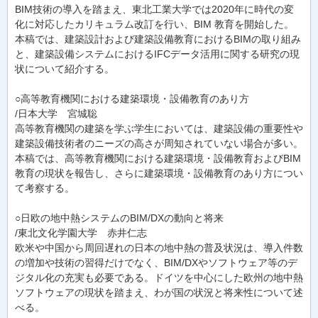
BIM技術の導入を踏まえ、東北工業大学では2020年に時代の変
化に対応したカリキュラム改訂を行い、BIM 教育を開始した。
本稿では、建築設計および建築設備教育におけるBIMの取り組み
と、建築設備システムにおけるIFCデータ活用に関する研究の現
状について紹介する。
○高等教育機関における建築環境・設備教育のあり方
/日本大学 宮城聡
高等教育機関の建築を学ぶ学生においては、建築設備の重要性や
建築設備技術者のニーズの高さが周知されていない場合が多い。
本稿では、高等教育機関における建築環境・設備教育およびBIM
教育の現状を報告し、さらに建築環境・設備教育のあり方につい
て考察する。
○日欧の地中熱システムのBIM/DXの動向と将来
/東北文化学園大学 赤井仁志
欧米や中国から周回遅れの日本の地中熱の普及状況は、導入件数
の増加や技術の習得だけでなく、BIM/DXやソフトウェア等のデ
ジタル化の充実も必要である。ドイツを中心にした欧州の地中熱
ソフトウェアの現状を踏まえ、わが国の状況と将来性について述
べる。