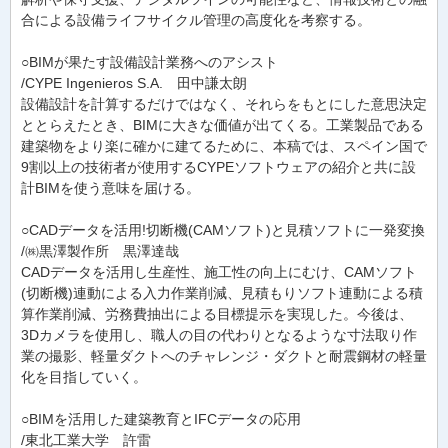
合による設備ライフサイクル管理の高度化を考察する。
○BIMが果たす設備設計業務へのアシスト
/CYPE Ingenieros S.A. 田中謙太朗
設備設計を計算するだけではなく、それらをもとにした意思決定
ととらえたとき、BIMに大きな価値が出てくる。工業製品である
建築物をより楽に確かに建てるために、本稿では、スペイン国で
9割以上の技術者が使用するCYPEソフトウェアの紹介と共に設
計BIMを使う意味を届ける。
○CADデータを活用!切断機(CAMソフト)と見積ソフトに一発変換
/㈱黒澤製作所 黒澤達哉
CADデータを活用し生産性、施工性の向上にむけ、CAMソフト
(切断機)連動による入力作業削減、見積もりソフト連動による積
算作業削減、労務費抽出による目標提示を実現した。今後は、
3Dカメラを使用し、職人の目の代わりとなるような寸法取り作
業の撮影、軽量ダクトへのチャレンジ・ダクトと耐震鋼材の軽量
化を目指していく。
○BIMを活用した建築教育とIFCデータの応用
/東北工業大学 許雷