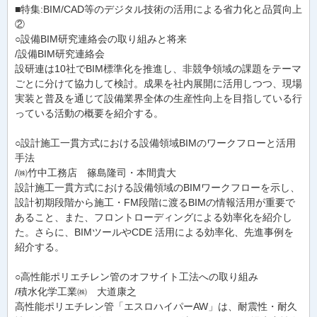
■特集:BIM/CAD等のデジタル技術の活用による省力化と品質向上
②
○設備BIM研究連絡会の取り組みと将来
/設備BIM研究連絡会
設研連は10社でBIM標準化を推進し、非競争領域の課題をテーマ
ごとに分けて協力して検討。成果を社内展開に活用しつつ、現場
実装と普及を通じて設備業界全体の生産性向上を目指している行
っている活動の概要を紹介する。
○設計施工一貫方式における設備領域BIMのワークフローと活用
手法
/㈱竹中工務店 篠島隆司・本間貴大
設計施工一貫方式における設備領域のBIMワークフローを示し、
設計初期段階から施工・FM段階に渡るBIMの情報活用が重要で
あること、また、フロントローディングによる効率化を紹介し
た。さらに、BIMツールやCDE 活用による効率化、先進事例を
紹介する。
○高性能ポリエチレン管のオフサイト工法への取り組み
/積水化学工業㈱ 大道康之
高性能ポリエチレン管「エスロハイパーAW」は、耐震性・耐久