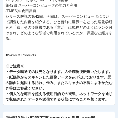
第42回 スーパーコンピュータの能力と利用
/TMES㈱ 倉田昌典
シリーズ解説の第42回。今回は、スーパーコンピュータについ
て調査した内容を紹介する。ひと昔前に世界一をとった理化学研
究所「京」その後継機である「富岳」は現在どのようにランク付
けされ、どのような領域で利用されているのか、課題など紹介す
る。
■News & Products
※ご注意※
・データ転送での販売となります。入金確認後転送いたします。
・紙媒体からスキャンした画像データをpdf化しております、元
の誌面に起因する汚れ、歪み、またスキャナの不調によるかたむ
き等はご容赦ください。
・個人的な範囲を超える使用目的での複製、ネットワークを通じ
て収録されたデータを送信できる状態にすることを禁じます。