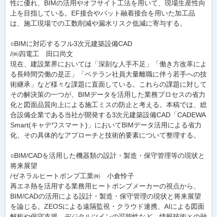
性に優れ、BIMの活用やオフサイト工法を用いて、現場生産性向
上を目指している。EF接合やバット融着接合を用いた加工品
は、施工現場での工数削減や漏水リスク低減に寄与する。
○BIMに対応するフル3次元建築設備CAD
/㈱四電工 田口尚文
現在、建設業界においては「深刻な人手不足」「働き方改革によ
る長時間労働の是正」「ベテラン社員大量離職に伴う若手への技
術継承」など様々な課題に直面している。これらの課題に対して
その解決策の一つが、BIMデータを活用した業務プロセスの省力
化と図面品質向上による施工ミスの防止と考える。本稿では、総
合設備企業である当社が開発する3次元建築設備CAD「CADEWA
Smart(キャデワスマート)」においてBIMデータ活用による省力
化、その具体的なアプローチと技術的要素について整理する。
○BIM/CADを活用した機器類の設計・製造・保守管理等の現状と
将来展望
/ゼネラルヒートポンプ工業㈱ 小倉怜子
再エネ熱を活用する業務用ヒートポンプメーカーの視点から、
BIM/CADの活用による設計・製造・保守管理の現状と将来展望
を論じる。ZEOSによる遠隔監視・クラウド連携、AIによる図面
解析や保守支援、デジタルツインの可能性など、情報技術との融