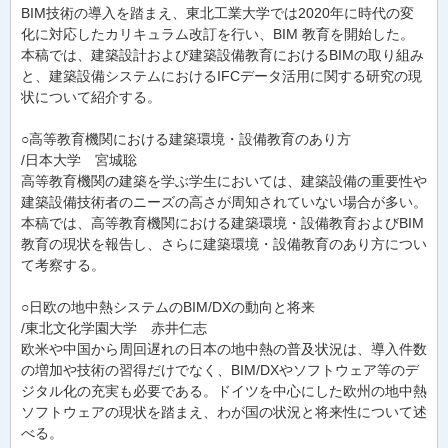
BIM技術の導入を踏まえ、東北工業大学では2020年に時代の変
化に対応したカリキュラム改訂を行い、BIM 教育を開始した。
本稿では、建築設計および建築設備教育におけるBIMの取り組み
と、建築設備システムにおけるIFCデータ活用に関する研究の現
状について紹介する。
○高等教育機関における建築環境・設備教育のあり方
/日本大学 宮城聡
高等教育機関の建築を学ぶ学生においては、建築設備の重要性や
建築設備技術者のニーズの高さが周知されていない場合が多い。
本稿では、高等教育機関における建築環境・設備教育およびBIM
教育の現状を報告し、さらに建築環境・設備教育のあり方につい
て考察する。
○日欧の地中熱システムのBIM/DXの動向と将来
/東北文化学園大学 赤井仁志
欧米や中国から周回遅れの日本の地中熱の普及状況は、導入件数
の増加や技術の習得だけでなく、BIM/DXやソフトウェア等のデ
ジタル化の充実も必要である。ドイツを中心にした欧州の地中熱
ソフトウェアの現状を踏まえ、わが国の状況と将来性について述
べる。