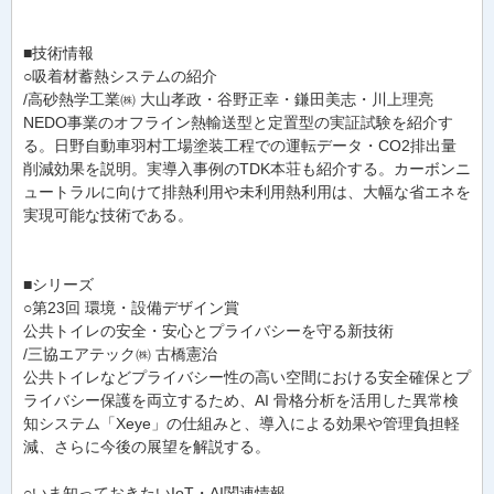
■技術情報
○吸着材蓄熱システムの紹介
/高砂熱学工業㈱ 大山孝政・谷野正幸・鎌田美志・川上理亮
NEDO事業のオフライン熱輸送型と定置型の実証試験を紹介す
る。日野自動車羽村工場塗装工程での運転データ・CO2排出量
削減効果を説明。実導入事例のTDK本荘も紹介する。カーボンニ
ュートラルに向けて排熱利用や未利用熱利用は、大幅な省エネを
実現可能な技術である。
■シリーズ
○第23回 環境・設備デザイン賞
公共トイレの安全・安心とプライバシーを守る新技術
/三協エアテック㈱ 古橋憲治
公共トイレなどプライバシー性の高い空間における安全確保とプ
ライバシー保護を両立するため、AI 骨格分析を活用した異常検
知システム「Xeye」の仕組みと、導入による効果や管理負担軽
減、さらに今後の展望を解説する。
○いま知っておきたいIoT・AI関連情報