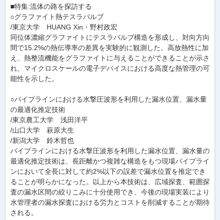
■特集:流体の路を探訪する
○グラファイト熱テスラバルブ
/東京大学 HUANG Xin・野村政宏
同位体濃縮グラファイトにテスラバルブ構造を形成し、対向方向
間で15.2%の熱伝導率の差異を実験的に観測した。高放熱性に加
え、熱整流機能をグラファイトに与えることができることが示さ
れ、マイクロスケールの電子デバイスにおける高度な熱管理の可
能性を示した。
○パイプラインにおける水撃圧波形を利用した漏水位置、漏水量
の最適化推定技術
/東京農工大学 浅田洋平
/山口大学 萩原大生
/新潟大学 鈴木哲也
パイプラインにおける水撃圧波形を利用した漏水位置、漏水量の
最適化推定技術は、長距離かつ複雑な構造をもつ現場パイプライ
ンにおいて全長に対して約2%以下の誤差で漏水位置を推定でき
ることが明らかになった。以上から本技術は、広域探査、範囲探
査の漏水区間の絞りこみに十分使用でき、今後の現場実装により
水管理者の漏水探査における労力とコストを削減することが期待
される。