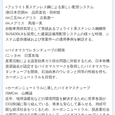
○フェライト系ステンレス鋼による新しい配管システム
/新日本空調㈱ 品田直也・田村稔
/㈱三五/㈱メグリス 古新惠一
/㈱メグリス 馬場一美
自動車用排気管として実績あるフェライト系ステンレス鋼鋼管
SUS430LXを採用した建築設備用配管システムの様々な特徴、シ
ステム提供価値および実案件への適用事例を解説する。
○バイオマスウレタンチューブの開発
/ニッタ㈱ 日置友哉
産業活動による温室効果ガス排出問題に対処するため、日本有機
資源協会が認定するバイオマスマークを取得したバイオマスウレ
タンチューブを開発。石油由来のウレタンと同等の性能を持ち、
カーボンニュートラルを目指す。
○カーボンニュートラルに適したバイオマスチューブ
/SMC㈱ 山﨑誠
近年、地球温暖化などの環境問題を解決するために世界各国が
CO2削減に取り組んでいる。将来も安心して暮らせる、持続可
能な経済社会をつくるため、カーボンニュートラル、脱炭素社会
の実現に向けての取り組みとして、バイオマスチューブによるカ