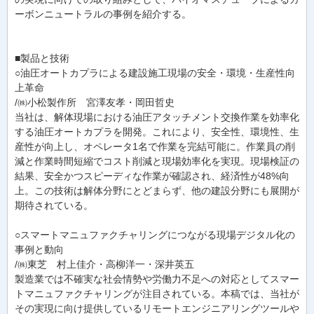
ーボンニュートラルの事例を紹介する。
■製品と技術
○油圧オートカプラによる建設施工現場の安全・環境・生産性向
上革命
/㈱小松製作所 宮澤友孝・岡田哲史
当社は、解体現場における油圧アタッチメント交換作業を効率化
する油圧オートカプラを開発。これにより、安全性、環境性、生
産性が向上し、オペレータ1名で作業を完結可能に。作業員の削
減と作業時間短縮でコスト削減と現場効率化を実現。現場検証の
結果、安全かつスピーディな作業が確認され、経済性が48%向
上。この技術は解体分野にとどまらず、他の建設分野にも展開が
期待されている。
○スマートマニュファクチャリングにつながる現場デジタル化の
事例と動向
/㈱東芝 村上佳介・高柳洋一・深井英五
製造業では不確実な社会情勢や労働力不足への対応としてスマー
トマニュファクチャリングが注目されている。本稿では、当社が
その実現に向け提供しているリモートエンジニアリングツールや