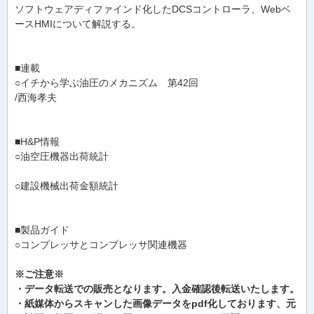
ソフトウェアディファインド化したDCSコントローラ、Webベ
ースHMIについて解説する。
■連載
○イチから学ぶ油圧のメカニズム 第42回
/西海孝夫
■H&P情報
○油空圧機器出荷統計
○建設機械出荷金額統計
■製品ガイド
○コンプレッサとコンプレッサ関連機器
※ご注意※
・データ転送での販売となります。入金確認後転送いたします。
・紙媒体からスキャンした画像データをpdf化しております、元