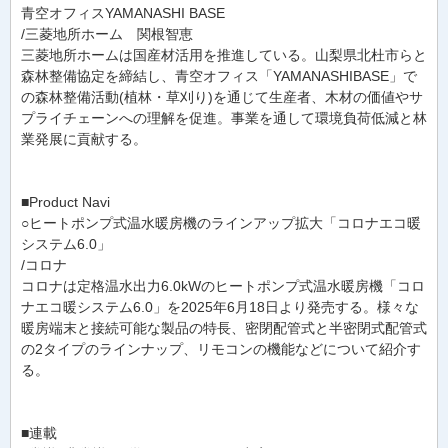
青空オフィスYAMANASHI BASE
/三菱地所ホーム 関根智恵
三菱地所ホームは国産材活用を推進している。山梨県北杜市らと
森林整備協定を締結し、青空オフィス「YAMANASHIBASE」で
の森林整備活動(植林・草刈り)を通じて生産者、木材の価値やサ
プライチェーンへの理解を促進。事業を通して環境負荷低減と林
業発展に貢献する。
■Product Navi
○ヒートポンプ式温水暖房機のラインアップ拡大「コロナエコ暖
システム6.0」
/コロナ
コロナは定格温水出力6.0kWのヒートポンプ式温水暖房機「コロ
ナエコ暖システム6.0」を2025年6月18日より発売する。様々な
暖房端末と接続可能な製品の特長、密閉配管式と半密閉式配管式
の2タイプのラインナップ、リモコンの機能などについて紹介す
る。
■連載