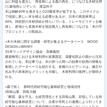
山に利益を還元し「再造林による森の再生」につなげる木材活用
/三菱地所レジデンス 渡辺尚子
木は樹齢40年を過ぎるとCO2吸収率が低下する。このサイクル
で伐採し新しい木を植える必要があるが、日本の再造林率は
40%、持続型の木材供給が揺らいでいる。トレーサビリティを確
保し、産地から直接木材を指定購入し再造林につなげる「木の守
プロジェクト」の取組み。
○木や木材に関する調査・研究が集まるデータベース WOOD
DESIGN LIBRARY
/日本ウッドデザイン協会 高橋義則
建築物等における木材利用が炭素固定、温暖化防止の面から注目
されている。本記事では、木の持つ人間への効果や効用の情報を
集積したデータベースを紹介する。各種のエビデンスは、施主や
住み手の具体的なメリットを示唆し、木材利用の後押しが期待さ
れる。
○森で拓く 新時代持続可能な森林経営と地域活性
/田島山業 田島大輔
「断固、森を守る」を経営理念とする田島山業。目指している持
続可能な森林経営について、企業や市民との連携により行ってき
た事例を紹介する。森林空間の活用やカーボンクレジットなど、