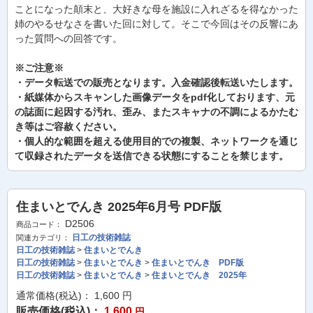
ことになった顛末と、大好きな母を施設に入れざるを得なかった
姉のやるせなさを書いた回に対して。そこで今回はその反響にあ
った質問への回答です。
※ご注意※
・データ転送での販売となります。入金確認後転送いたします。
・紙媒体からスキャンした画像データをpdf化しております、元
の誌面に起因する汚れ、歪み、またスキャナの不調によるかたむ
き等はご容赦ください。
・個人的な範囲を超える使用目的での複製、ネットワークを通じ
て収録されたデータを送信できる状態にすることを禁じます。
住まいとでんき 2025年6月号 PDF版
D2506
商品コード：
日工の技術雑誌
関連カテゴリ：
日工の技術雑誌
>
住まいとでんき
日工の技術雑誌
>
住まいとでんき
>
住まいとでんき PDF版
日工の技術雑誌
>
住まいとでんき
>
住まいとでんき 2025年
通常価格(税込)：
1,600
円
販売価格(税込)：
1,600
円