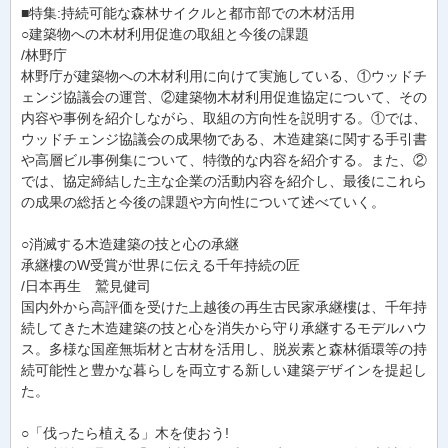
■特集:持続可能な森林サイクルと都市部での木材活用
○建築物への木材利用促進の取組と今後の課題
/林野庁
林野庁が建築物への木材利用に向けて実施している、①ウッドチ
ェンジ協議会の運営、②建築物木材利用促進協定について、その
内容や事例を紹介しながら、取組の方向性を説明する。①では、
ウッドチェンジ協議会の成果物である、木造建築に関する手引書
や高層ビル事例集について、特徴的な内容を紹介する。また、②
では、協定締結した主な企業の活動内容を紹介し、最後にこれら
の成果の総括と今後の課題や方向性について述べていく。
○消滅する木造建築の技と心の承継
承継樓のW受賞が世界に伝える千年持続の匠
/日本再生 鷲見健司
国内外から高評価を受けた上越後の再生古民家承継樓は、千年持
続してきた木造建築の技と心を消失から守り承継するモデルハウ
ス。多様な国産無垢材と古材を活用し、脱炭素と森林循環等の持
続可能性と豊かな暮らしを両立する新しい建築デザインを提起し
た。
○「伐ったら植える」木を使おう!