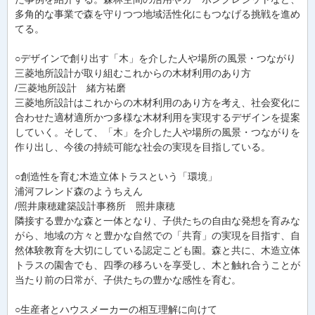
多角的な事業で森を守りつつ地域活性化にもつなげる挑戦を進め
てる。
○デザインで創り出す「木」を介した人や場所の風景・つながり
三菱地所設計が取り組むこれからの木材利用のあり方
/三菱地所設計 緒方祐磨
三菱地所設計はこれからの木材利用のあり方を考え、社会変化に
合わせた適材適所かつ多様な木材利用を実現するデザインを提案
していく。そして、「木」を介した人や場所の風景・つながりを
作り出し、今後の持続可能な社会の実現を目指している。
○創造性を育む木造立体トラスという「環境」
浦河フレンド森のようちえん
/照井康穂建築設計事務所 照井康穂
隣接する豊かな森と一体となり、子供たちの自由な発想を育みな
がら、地域の方々と豊かな自然での「共育」の実現を目指す、自
然体験教育を大切にしている認定こども園。森と共に、木造立体
トラスの園舎でも、四季の移ろいを享受し、木と触れ合うことが
当たり前の日常が、子供たちの豊かな感性を育む。
○生産者とハウスメーカーの相互理解に向けて