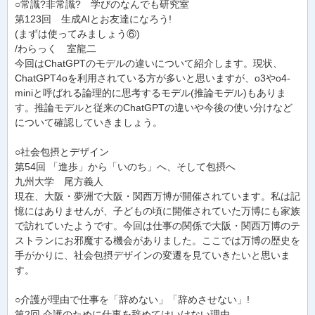
○常識?非常識? 学びのなんでも研究室
第123回 生成AIとお友達になろう!
(まずは使ってみましょう⑥)
/わらっく 室龍二
今回はChatGPTのモデルの違いについて紹介します。現状、
ChatGPT4oを利用されている方が多いと思いますが、o3やo4-
miniと呼ばれる論理的に思考するモデル(推論モデル)もありま
す。推論モデルと従来のChatGPTの違いや今後の使い分けなど
について確認していきましょう。
○社会包摂とデザイン
第54回 「進歩」から「いのち」へ、そして包摂へ
九州大学 尾方義人
現在、大阪・夢洲で大阪・関西万博が開催されています。私は記
憶にはありませんが、子どもの頃に開催されていた万博にも家族
で訪れていたようです。今回は仕事の関係で大阪・関西万博のテ
ストランにお邪魔する機会がありました。ここでは万博の歴史を
手がかりに、社会包摂デザインの変遷を見ていきたいと思いま
す。
○介護が理由で仕事を「辞めない」「辞めさせない」!
第2回 介護のために仕事を辞めてはいけない理由