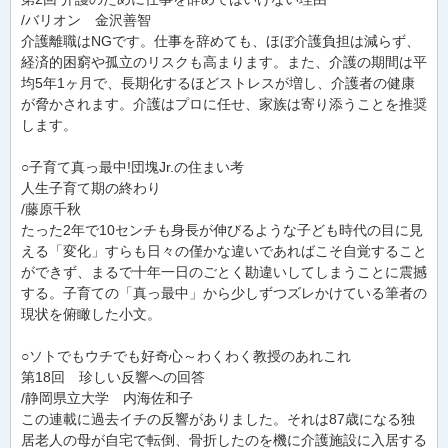
/バリオン 金沢善智
介護離職はNGです。仕事を辞めても、ほぼ介護負担は減らず、
経済的困窮や孤立のリスクも高まります。また、介護の期間は平
均5年1ヶ月で、長期化するほどストレスが増し、介護者の健康
が脅かされます。介護はプロに任せ、家族は寄り添うことを推奨
します。
○子育て真っ最中!団塊Jr.の住まい考
人生子育て期の終わり
/藤原千秋
たった2年で10センチも身長が伸びるような子ども時代の目に見
える「変化」すらも日々の僅かな違いであればこそ自覚すること
ができず、まるで十年一日のごとく勘違いしてしまうことに震撼
する。子育ての「真っ最中」から少しずつズレかけている筆者の
現状を俯瞰した小文。
○ソトでもウチでも好奇心～わくわく教授のあれこれ
第18回 珍しい反響への回答
/静岡県立大学 内海佐和子
この連載に過去イチの反響がありました。それは87歳になる独
居老人の母が自宅で転倒、骨折したのを機に介護施設に入居する