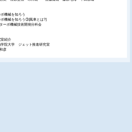
ーボ機械を知ろう
ーボ機械を知ろう③[風車とは?]
洋ターボ機械技術開発分科会
究室紹介
山学院大学 ジェット推進研究室
田和彦
議報告
韓ワークショップ(4th Asian Workshop on Hydraulic Machinery)の開催報告
山雄介
ーボ機械協会 特別会員交流会・分科会報告会
嶋完治・大平彬
の他
島昶 様を偲んで
真 45(385)
一社)ターボ機械協会 役員人事