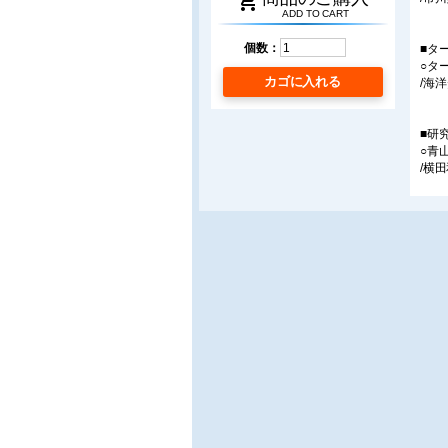
shopping_cart
ADD TO CART
個数：
■タ
○タ
カゴに入れる
/海
■研
○青
/横
■会
○日中
/片
○タ
/摩
■そ
○谷
/許斐
○(