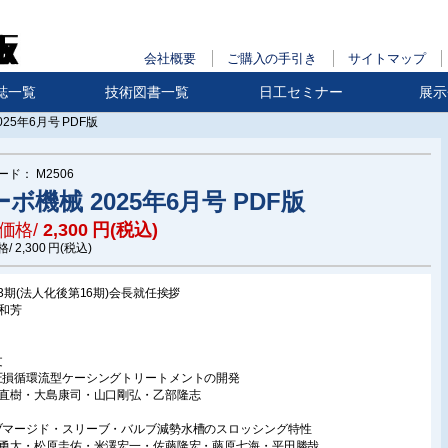
会社概要
ご購入の手引き
サイトマップ
誌一覧
技術図書一覧
日工セミナー
展示
25年6月号 PDF版
ード：
M2506
ボ機械 2025年6月号 PDF版
価格/
2,300
円(税込)
格/
2,300
円(税込)
53期(法人化後第16期)会長就任挨拶
川和芳
文
圧損循環流型ケーシングトリートメントの開発
野直樹・大島康司・山口剛弘・乙部隆志
ブマージド・スリーブ・バルブ減勢水槽のスロッシング特性
川勇太・松原圭佑・米澤宏一・佐藤隆宏・藤原七海・平田勝哉