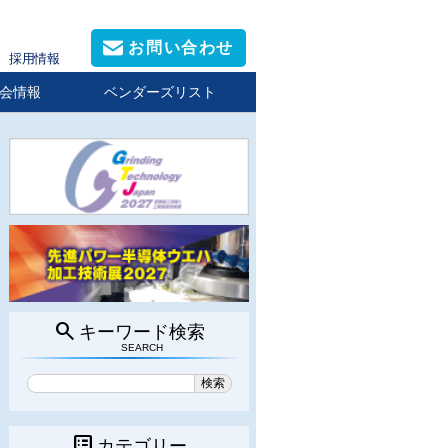
お問い合わせ
採用情報
会情報
ベンダーズリスト
search
キーワード検索
SEARCH
list_alt
カテゴリー