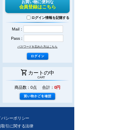
お買い物に便利な
会員登録はこちら
ログイン情報を記憶する
Mail：
Pass：
パスワードを忘れた方はこちら
shopping_cart
カートの中
CART
商品数：0点 合計：
0円
イバシーポリシー
商取引に関する法律