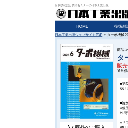
月刊技術誌と技術セミナーの日本工業出版
HOME
技術雑
日本工業出版ウェブサイトTOP
>
ターボ機械 20
商品コ
ター
販売
通常価
■第
/宮
■論
○低
/久
○サ
商品のご購入
/市