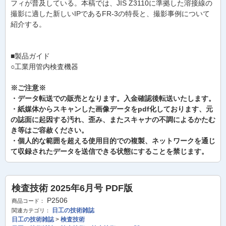
フィが普及している。本稿では、JIS Z3110に準拠した溶接線の
撮影に適した新しいIPであるFR-3の特長と、撮影事例について
紹介する。
■製品ガイド
○工業用管内検査機器
※ご注意※
・データ転送での販売となります。入金確認後転送いたします。
・紙媒体からスキャンした画像データをpdf化しております、元
の誌面に起因する汚れ、歪み、またスキャナの不調によるかたむ
き等はご容赦ください。
・個人的な範囲を超える使用目的での複製、ネットワークを通じ
て収録されたデータを送信できる状態にすることを禁じます。
検査技術 2025年6月号 PDF版
P2506
商品コード：
日工の技術雑誌
関連カテゴリ：
日工の技術雑誌
>
検査技術