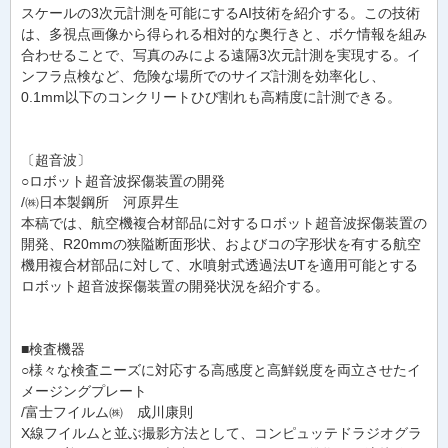
スケールの3次元計測を可能にするAI技術を紹介する。この技術
は、多視点画像から得られる相対的な奥行きと、ボケ情報を組み
合わせることで、写真のみによる遠隔3次元計測を実現する。イ
ンフラ点検など、危険な場所でのサイズ計測を効率化し、
0.1mm以下のコンクリートひび割れも高精度に計測できる。
〔超音波〕
○ロボット超音波探傷装置の開発
/㈱日本製鋼所 河原昇生
本稿では、航空機複合材部品に対するロボット超音波探傷装置の
開発、R20mmの狭隘断面形状、およびコの字形状を有する航空
機用複合材部品に対して、水噴射式透過法UTを適用可能とする
ロボット超音波探傷装置の開発状況を紹介する。
■検査機器
○様々な検査ニーズに対応する高感度と高鮮鋭度を両立させたイ
メージングプレート
/富士フイルム㈱ 成川康則
X線フイルムと並ぶ撮影方法として、コンピュッテドラジオグラ