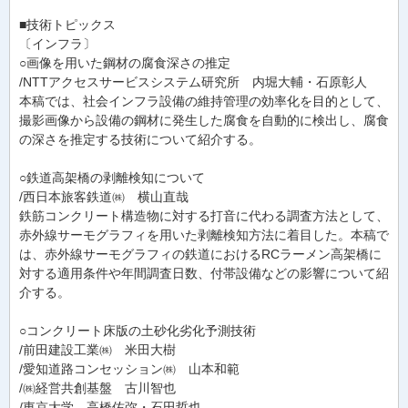
■技術トピックス
〔インフラ〕
○画像を用いた鋼材の腐食深さの推定
/NTTアクセスサービスシステム研究所 内堀大輔・石原彰人
本稿では、社会インフラ設備の維持管理の効率化を目的として、
撮影画像から設備の鋼材に発生した腐食を自動的に検出し、腐食
の深さを推定する技術について紹介する。
○鉄道高架橋の剥離検知について
/西日本旅客鉄道㈱ 横山直哉
鉄筋コンクリート構造物に対する打音に代わる調査方法として、
赤外線サーモグラフィを用いた剥離検知方法に着目した。本稿で
は、赤外線サーモグラフィの鉄道におけるRCラーメン高架橋に
対する適用条件や年間調査日数、付帯設備などの影響について紹
介する。
○コンクリート床版の土砂化劣化予測技術
/前田建設工業㈱ 米田大樹
/愛知道路コンセッション㈱ 山本和範
/㈱経営共創基盤 古川智也
/東京大学 高橋佑弥・石田哲也