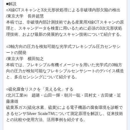
■解説
○X線CTスキャンと3次元形状処理による非破壊内部欠陥の検出
/東京大学 長井超慧
本稿では、非破壊内部計測技術である産業用X線CTスキャンの原
理と、スキャンデータを検査に用いるために必須の3次元形状処
理技術、および最新の発展的なスキャン技術について紹介する。
○3軸方向の圧力を検知可能な光学式フレキシブル圧力センサシ
ートの開発
/東京大学 横田知之
本稿では、フレキシブル有機イメージャを用いた光学式の3軸方
向の圧力が検知可能なフレキシブルセンサシートのデバイス構造
と、多点センシングについて紹介する。
○硫化腐食リスクを「見える化」する
/北川工業㈱ 趙璐・山田一輝・朝川一聡・田村丈・古田健・近
藤康雄
硫黄系ガス(硫化水素、硫黄)による電子機器の腐食環境を診断で
きるセンサSilver ScaleTMについて測定原理を解説し、従来技術
との比較や使用方法、活用事例を紹介する。