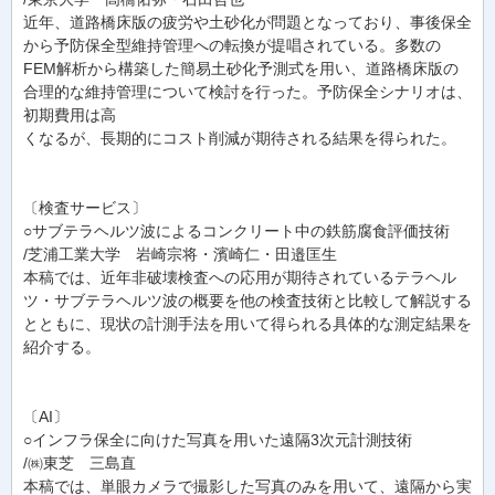
近年、道路橋床版の疲労や土砂化が問題となっており、事後保全
から予防保全型維持管理への転換が提唱されている。多数の
FEM解析から構築した簡易土砂化予測式を用い、道路橋床版の
合理的な維持管理について検討を行った。予防保全シナリオは、
初期費用は高
くなるが、長期的にコスト削減が期待される結果を得られた。
〔検査サービス〕
○サブテラヘルツ波によるコンクリート中の鉄筋腐食評価技術
/芝浦工業大学 岩崎宗将・濱崎仁・田邉匡生
本稿では、近年非破壊検査への応用が期待されているテラヘル
ツ・サブテラヘルツ波の概要を他の検査技術と比較して解説する
とともに、現状の計測手法を用いて得られる具体的な測定結果を
紹介する。
〔AI〕
○インフラ保全に向けた写真を用いた遠隔3次元計測技術
/㈱東芝 三島直
本稿では、単眼カメラで撮影した写真のみを用いて、遠隔から実