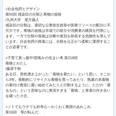
○社会包摂とデザイン
第50回 感染症の分類と果物の規格
/九州大学 尾方義人
感染症の分類は、適切な公衆衛生政策や医療リソースの配分に不
可欠です。果物の規格は市場での取引や消費者の購買を円滑にし
ます。一方で分類や規格は分断や差別を助長する危険性を孕んで
います。社会包摂の推進には、分類を公正かつ柔軟に運用するこ
とが必要です。
○子育て真っ最中!団塊Jr.の住まい考 第218回
着物とわたし
/藤原千秋
ある日、突然湧き上がった「着物を着たい」という思い。そこか
ら3年。衝動的にリサイクル着物を買ってみたり、熟慮の末着物
の着付け教室に通い始めてみたりと行動するように。ただの「着
るもの」という意味なのに奥深すぎる「着物」と筆者の付き合い
を綴った小文。
○ソトでもウチでも好奇心～わくわく教授のあれこれ
第16回 母が転んだ