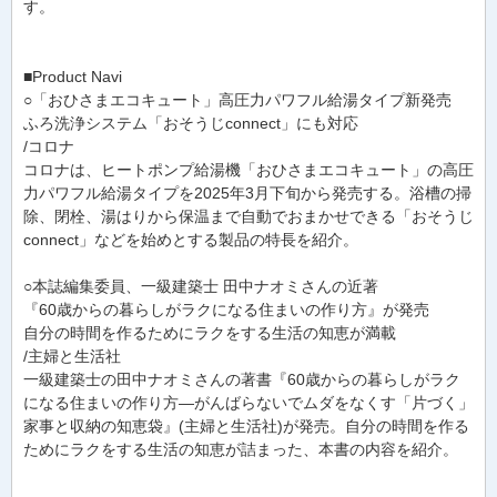
す。
■Product Navi
○「おひさまエコキュート」高圧力パワフル給湯タイプ新発売
ふろ洗浄システム「おそうじconnect」にも対応
/コロナ
コロナは、ヒートポンプ給湯機「おひさまエコキュート」の高圧
力パワフル給湯タイプを2025年3月下旬から発売する。浴槽の掃
除、閉栓、湯はりから保温まで自動でおまかせできる「おそうじ
connect」などを始めとする製品の特長を紹介。
○本誌編集委員、一級建築士 田中ナオミさんの近著
『60歳からの暮らしがラクになる住まいの作り方』が発売
自分の時間を作るためにラクをする生活の知恵が満載
/主婦と生活社
一級建築士の田中ナオミさんの著書『60歳からの暮らしがラク
になる住まいの作り方―がんばらないでムダをなくす「片づく」
家事と収納の知恵袋』(主婦と生活社)が発売。自分の時間を作る
ためにラクをする生活の知恵が詰まった、本書の内容を紹介。