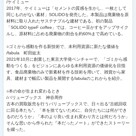
/ケイミュー
2017年、ケイミューは「セメントの質感を生かし、一枚として
同じものがない素材」SOLIDOを発売した。本製品は廃棄物を原
材料に取り入れたサステナブルな建材である。初の製品
「SOLIDO typeF coffee」では、コーヒー豆かすをアップサイク
ルし、原材料に占める廃棄物の割合を約60%まで高めている。
○ゴミから感動を作る新技術で、未利用資源に新たな価値を
/fabula 町田紘太
2021年10月に創業した東京大学発ベンチャーで、「ゴミから感
動をつくる」をビジョンにあらゆる未利用資源の価値化を目指
す。食品廃棄物のみで新素材を作る技術を用いて、雑貨から家
具、建材まで幅広い製品を展開するfabulaのこれからを紹介。
○本の命が生まれ変わるとき
/バリューブックス 神谷周作
古本の買取販売を行うバリューブックスで、日々出る“古紙回収
に回る本たち”。「本を捨てないために、自分たちには何ができ
るのだろうか」「本のより良い生まれ変わり方とは何だろうか」
そんな思いから作られた『本だったノート』ができたストーリー
を綴った。