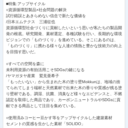
■特集:アップサイクル
○資源循環型製品×社会問題の解決
試行錯誤とあきらめない信念で新たな価値を
/日本エムテクス 三浦征也
資源循環型社会づくりに貢献したいという思いが私たちの製品開
発の根底。研究開発、素材選定、各種試験を行い、長期的な環境
ビジョンでの「ものづくり」を進めている。そこにあるのは、
「ものづくり」に携わる様々な人達の情熱と豊かな技術力の向上
を目指す思いだ。
○すべての空間を森に
未利用資源の有効活用こそSDGsの鍵になる
/ヤマガタヤ産業 鷲見亜希子
「もったいない」から生まれた木の塗り壁Mokkunは、地域の捨
てられてしまう端材と天然素材で出来た木の香りや質感が残る塗
り壁材である。調湿、抗菌、消臭など様々なエビデンスと、不燃
認定を取得した商品であり、カーボンニュートラルやSDGsに貢
献できる商品として注目を集めている。
○使用済みコーヒー豆かす等をアップサイクルした建築素材
セメントの質感を生かした素材「SOLIDO」