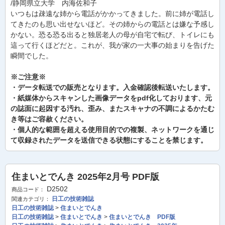
/静岡県立大学 内海佐和子
いつもは疎遠な姉から電話がかかってきました。前に姉が電話し
てきたのも思い出せないほど。その姉からの電話とは嫌な予感し
かない。恐る恐る出ると独居老人の母が自宅で転び、トイレにも
這って行くほどだと。これが、我が家の一大事の始まりを告げた
瞬間でした。
※ご注意※
・データ転送での販売となります。入金確認後転送いたします。
・紙媒体からスキャンした画像データをpdf化しております、元
の誌面に起因する汚れ、歪み、またスキャナの不調によるかたむ
き等はご容赦ください。
・個人的な範囲を超える使用目的での複製、ネットワークを通じ
て収録されたデータを送信できる状態にすることを禁じます。
住まいとでんき 2025年2月号 PDF版
D2502
商品コード：
日工の技術雑誌
関連カテゴリ：
日工の技術雑誌
>
住まいとでんき
日工の技術雑誌
>
住まいとでんき
>
住まいとでんき PDF版