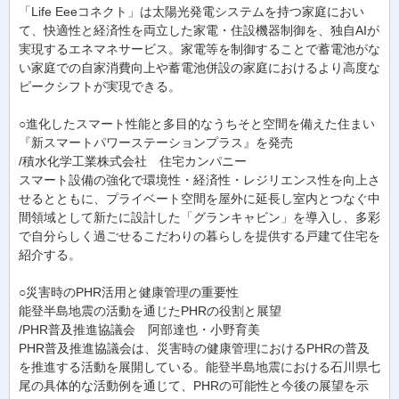
「Life Eeeコネクト」は太陽光発電システムを持つ家庭におい
て、快適性と経済性を両立した家電・住設機器制御を、独自AIが
実現するエネマネサービス。家電等を制御することで蓄電池がな
い家庭での自家消費向上や蓄電池併設の家庭におけるより高度な
ピークシフトが実現できる。
○進化したスマート性能と多目的なうちそと空間を備えた住まい
『新スマートパワーステーションプラス』を発売
/積水化学工業株式会社 住宅カンパニー
スマート設備の強化で環境性・経済性・レジリエンス性を向上さ
せるとともに、プライベート空間を屋外に延長し室内とつなぐ中
間領域として新たに設計した「グランキャビン」を導入し、多彩
で自分らしく過ごせるこだわりの暮らしを提供する戸建て住宅を
紹介する。
○災害時のPHR活用と健康管理の重要性
能登半島地震の活動を通じたPHRの役割と展望
/PHR普及推進協議会 阿部達也・小野育美
PHR普及推進協議会は、災害時の健康管理におけるPHRの普及
を推進する活動を展開している。能登半島地震における石川県七
尾の具体的な活動例を通じて、PHRの可能性と今後の展望を示