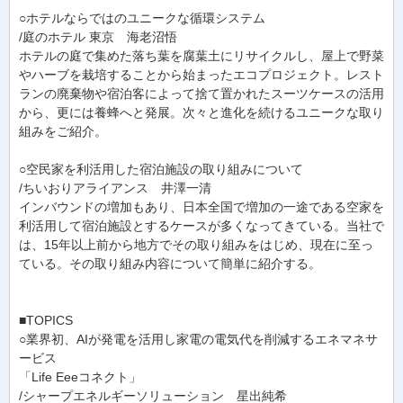
○ホテルならではのユニークな循環システム
/庭のホテル 東京 海老沼悟
ホテルの庭で集めた落ち葉を腐葉土にリサイクルし、屋上で野菜
やハーブを栽培することから始まったエコプロジェクト。レスト
ランの廃棄物や宿泊客によって捨て置かれたスーツケースの活用
から、更には養蜂へと発展。次々と進化を続けるユニークな取り
組みをご紹介。
○空民家を利活用した宿泊施設の取り組みについて
/ちいおりアライアンス 井澤一清
インバウンドの増加もあり、日本全国で増加の一途である空家を
利活用して宿泊施設とするケースが多くなってきている。当社で
は、15年以上前から地方でその取り組みをはじめ、現在に至っ
ている。その取り組み内容について簡単に紹介する。
■TOPICS
○業界初、AIが発電を活用し家電の電気代を削減するエネマネサ
ービス
「Life Eeeコネクト」
/シャープエネルギーソリューション 星出純希