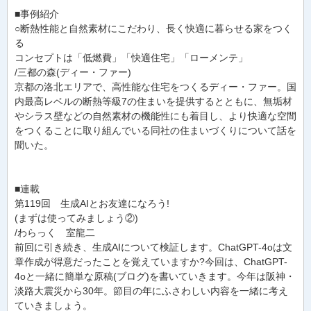
■事例紹介
○断熱性能と自然素材にこだわり、長く快適に暮らせる家をつく
る
コンセプトは「低燃費」「快適住宅」「ローメンテ」
/三都の森(ディー・ファー)
京都の洛北エリアで、高性能な住宅をつくるディー・ファー。国
内最高レベルの断熱等級7の住まいを提供するとともに、無垢材
やシラス壁などの自然素材の機能性にも着目し、より快適な空間
をつくることに取り組んでいる同社の住まいづくりについて話を
聞いた。
■連載
第119回 生成AIとお友達になろう!
(まずは使ってみましょう②)
/わらっく 室龍二
前回に引き続き、生成AIについて検証します。ChatGPT-4oは文
章作成が得意だったことを覚えていますか?今回は、ChatGPT-
4oと一緒に簡単な原稿(ブログ)を書いていきます。今年は阪神・
淡路大震災から30年。節目の年にふさわしい内容を一緒に考え
ていきましょう。