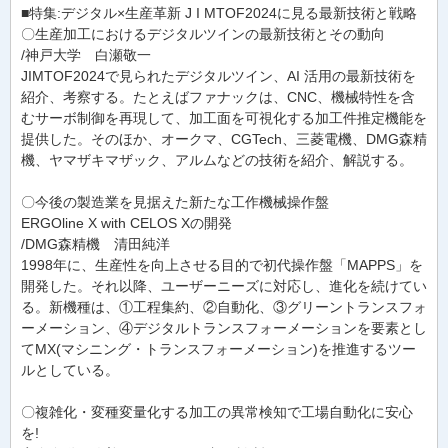
■特集:デジタル×生産革新 J I MTOF2024に見る最新技術と戦略
〇生産加工におけるデジタルツインの最新技術とその動向
/神戸大学 白瀬敬一
JIMTOF2024で見られたデジタルツイン、AI 活用の最新技術を
紹介、考察する。たとえばファナックは、CNC、機械特性を含
むサーボ制御を再現して、加工面を可視化する加工件推定機能を
提供した。そのほか、オークマ、CGTech、三菱電機、DMG森精
機、ヤマザキマザック、アルムなどの技術を紹介、解説する。
〇今後の製造業を見据えた新たな工作機械操作盤
ERGOline X with CELOS Xの開発
/DMG森精機 清田純洋
1998年に、生産性を向上させる目的で初代操作盤「MAPPS」を
開発した。それ以降、ユーザーニーズに対応し、進化を続けてい
る。新機種は、①工程集約、②自動化、③グリーントランスフォ
ーメーション、④デジタルトランスフォーメーションを要素とし
てMX(マシニング・トランスフォーメーション)を推進するツー
ルとしている。
〇複雑化・変種変量化する加工の異常検知で工場自動化に安心
を!