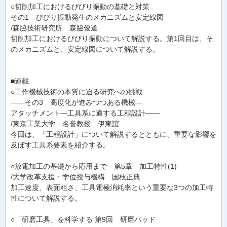
○切削加工におけるびびり振動の基礎と対策
その1 びびり振動発生のメカニズムと安定線図
/森脇技術研究所 森脇俊道
切削加工におけるびびり振動について解説する。第1回目は、そ
のメカニズムと、安定線図について解説する。
■連載
○工作機械技術の本質に迫る研究への挑戦
——その3 高度化が進みつつある機械—
アタッチメント—工具系に適する工程設計——
/東京工業大学 名誉教授 伊東誼
今回は、「工程設計」について解説するとともに、重要な影響を
及ぼす工具系要素を紹介する。
○放電加工の基礎から応用まで 第5章 加工特性(1)
/大学改革支援・学位授与機構 国枝正典
加工速度、表面粗さ、工具電極消耗率という重要な3つの加工特
性について解説する。
○「研磨工具」を科学する 第9回 研磨パッド