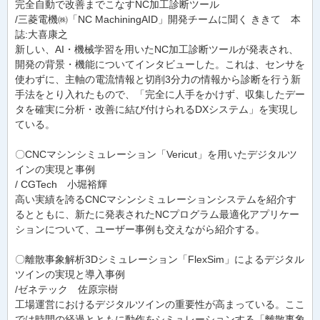
完全自動で改善までこなすNC加工診断ツール
/三菱電機㈱「NC MachiningAID」開発チームに聞く ききて 本
誌:大喜康之
新しい、AI・機械学習を用いたNC加工診断ツールが発表され、
開発の背景・機能についてインタビューした。これは、センサを
使わずに、主軸の電流情報と切削3分力の情報から診断を行う新
手法をとり入れたもので、「完全に人手をかけず、収集したデー
タを確実に分析・改善に結び付けられるDXシステム」を実現し
ている。
〇CNCマシンシミュレーション「Vericut」を用いたデジタルツ
インの実現と事例
/ CGTech 小堀裕輝
高い実績を誇るCNCマシンシミュレーションシステムを紹介す
るとともに、新たに発表されたNCプログラム最適化アプリケー
ションについて、ユーザー事例も交えながら紹介する。
〇離散事象解析3Dシミュレーション「FlexSim」によるデジタル
ツインの実現と導入事例
/ゼネテック 佐原宗樹
工場運営におけるデジタルツインの重要性が高まっている。ここ
では時間の経過とともに動作をシミュレーションする「離散事象