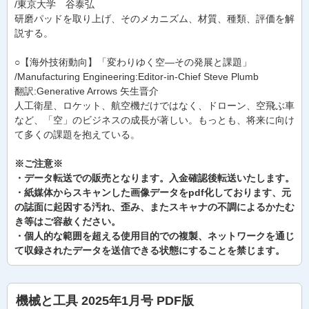
/東京大学 谷泰弘
研磨パッドを取り上げ、そのメカニズム、材質、種類、評価を解
説する。
○【海外技術動向】「変わりゆく空—その発展と課題」
/Manufacturing Engineering:Editor-in-Chief Steve Plumb
翻訳:Generative Arrows 矢生晋介
人工衛星、ロケット、航空機だけではなく、ドローン、空飛ぶ車
など、「空」のビジネスの成長が著しい。もっとも、将来に向け
て多くの課題を抱えている。
※ご注意※
・データ転送での販売となります。入金確認後転送いたします。
・紙媒体からスキャンした画像データをpdf化しております、元
の誌面に起因する汚れ、歪み、またスキャナの不調によるかたむ
き等はご容赦ください。
・個人的な範囲を超える使用目的での複製、ネットワークを通じ
て収録されたデータを送信できる状態にすることを禁じます。
機械と工具 2025年1月号 PDF版