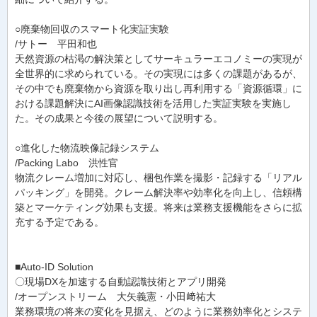
○廃棄物回収のスマート化実証実験
/サトー 平田和也
天然資源の枯渇の解決策としてサーキュラーエコノミーの実現が
全世界的に求められている。その実現には多くの課題があるが、
その中でも廃棄物から資源を取り出し再利用する「資源循環」に
おける課題解決にAI画像認識技術を活用した実証実験を実施し
た。その成果と今後の展望について説明する。
○進化した物流映像記録システム
/Packing Labo 洪性官
物流クレーム増加に対応し、梱包作業を撮影・記録する「リアル
パッキング」を開発。クレーム解決率や効率化を向上し、信頼構
築とマーケティング効果も支援。将来は業務支援機能をさらに拡
充する予定である。
■Auto-ID Solution
〇現場DXを加速する自動認識技術とアプリ開発
/オープンストリーム 大矢義憲・小田﨑祐大
業務環境の将来の変化を見据え、どのように業務効率化とシステ