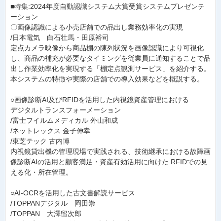
■特集:2024年度自動認識システム大賞受賞システムプレゼンテ
ーション
〇画像認識による小売店舗での品出し業務効率化の実現
/日本電気 白石壮馬・田原裕司
定点カメラ映像から商品棚の陳列状況を画像認識により可視化
し、商品の補充が必要なタイミングを従業員に通知することで品
出し作業効率化を実現する「棚定点観測サービス」を紹介する。
本システムの特徴や実際の店舗での導入効果などを概説する。
○画像診断AI及びRFIDを活用した内視鏡資産管理における
デジタルトランスフォーメーション
/富士フイルムメディカル 外山和成
/ネットレックス 金子伸幸
/東芝テック 古内博
内視鏡貸出機の管理現場で実践される、技術継承における故障画
像診断AIの活用と顧客満足・資産有効活用に向けた RFIDでの見
える化・所在管理。
○AI-OCRを活用した古文書解読サービス
/TOPPANデジタル 岡田崇
/TOPPAN 大澤留次郎