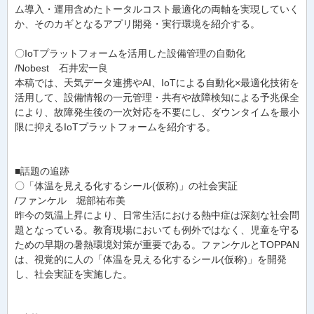
ム導入・運用含めたトータルコスト最適化の両軸を実現していく
か、そのカギとなるアプリ開発・実行環境を紹介する。
〇IoTプラットフォームを活用した設備管理の自動化
/Nobest 石井宏一良
本稿では、天気データ連携やAI、IoTによる自動化×最適化技術を
活用して、設備情報の一元管理・共有や故障検知による予兆保全
により、故障発生後の一次対応を不要にし、ダウンタイムを最小
限に抑えるIoTプラットフォームを紹介する。
■話題の追跡
〇「体温を見える化するシール(仮称)」の社会実証
/ファンケル 堀部祐布美
昨今の気温上昇により、日常生活における熱中症は深刻な社会問
題となっている。教育現場においても例外ではなく、児童を守る
ための早期の暑熱環境対策が重要である。ファンケルとTOPPAN
は、視覚的に人の「体温を見える化するシール(仮称)」を開発
し、社会実証を実施した。