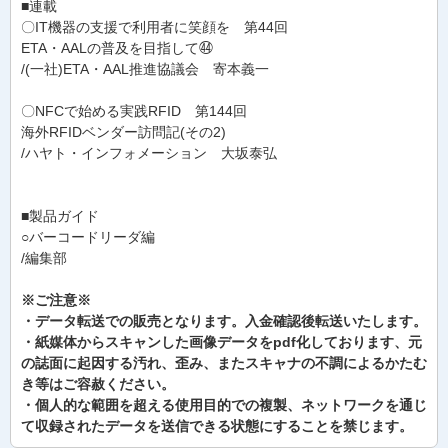
■連載
〇IT機器の支援で利用者に笑顔を 第44回
ETA・AALの普及を目指して㊹
/(一社)ETA・AAL推進協議会 寄本義一
〇NFCで始める実践RFID 第144回
海外RFIDベンダー訪問記(その2)
/ハヤト・インフォメーション 大坂泰弘
■製品ガイド
○バーコードリーダ編
/編集部
※ご注意※
・データ転送での販売となります。入金確認後転送いたします。
・紙媒体からスキャンした画像データをpdf化しております、元
の誌面に起因する汚れ、歪み、またスキャナの不調によるかたむ
き等はご容赦ください。
・個人的な範囲を超える使用目的での複製、ネットワークを通じ
て収録されたデータを送信できる状態にすることを禁じます。