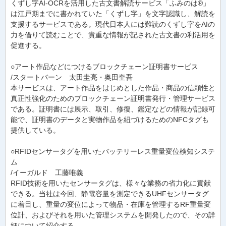
くずし字AI-OCRを活用した古文書解読サービス「ふみのは®」
は江戸期までに書かれていた「くずし字」を文字認識し、解読を
支援するサービスである。現代日本人には難読のくずし字をAIの
力を借りて読むことで、貴重な情報が記された古文書の利活用を
促進する。
○アート作品などにつけるブロックチェーン証明書サービス
/スタートバーン 太田圭亮・奥田奎吾
本サービスは、アート作品をはじめとした作品・商品の信頼性と
真正性強化のためのブロックチェーン証明書発行・管理サービス
である。証明書には展示、取引、修復、鑑定などの情報が記録可
能で、証明書のデータと実物作品を紐づけるためのNFCタグも
提供している。
○RFIDセンサータグを用いたバッテリーレス重量変位検知システ
ム
/イーガルド 工藤唯義
RFID技術を用いたセンサータグは、様々な業務の省力化に貢献
できる。当社は今回、静電容量を測定できるUHFセンサータグ
に着目し、重量の変位によって物品・在庫を管理するRF重量変
位計、およびそれを用いた管理システムを開発したので、その詳
細について紹介する。