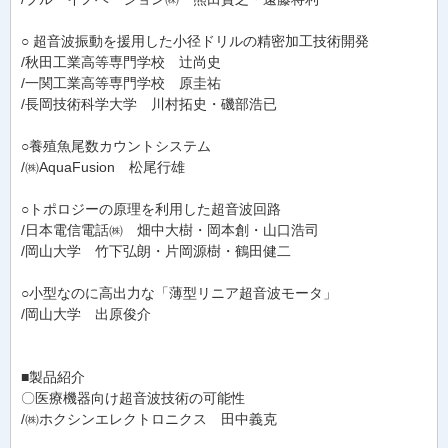
○ 超音波振動を援用した小径ドリルの精密加工技術開発
/秋田工業高等専門学校 辻尚史
/一関工業高等専門学校 原圭祐
/長岡技術科学大学 川村拓史・磯部浩已
○養殖魚尾数カウントシステム
/㈱AquaFusion 松尾行雄
○トポロジーの原理を利用した超音波回路
/日本電信電話㈱ 畑中大樹・岡本創・山口浩司
/岡山大学 竹下弘朗・片岡源樹・鶴田健二
○小型なのに高出力な「薄型リニア超音波モータ」
/岡山大学 出原俊介
■製品紹介
〇医療機器向け超音波技術の可能性
/㈱ホクシンエレクトロニクス 田中義克