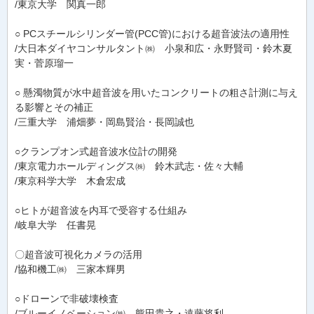
/東京大学 関真一郎
○ PCスチールシリンダー管(PCC管)における超音波法の適用性
/大日本ダイヤコンサルタント㈱ 小泉和広・永野賢司・鈴木夏
実・菅原瑠一
○ 懸濁物質が水中超音波を用いたコンクリートの粗さ計測に与え
る影響とその補正
/三重大学 浦畑夢・岡島賢治・長岡誠也
○クランプオン式超音波水位計の開発
/東京電力ホールディングス㈱ 鈴木武志・佐々大輔
/東京科学大学 木倉宏成
○ヒトが超音波を内耳で受容する仕組み
/岐阜大学 任書晃
〇超音波可視化カメラの活用
/協和機工㈱ 三家本輝男
○ドローンで非破壊検査
/ブルーイノベーション㈱ 熊田貴之・遠藤将利