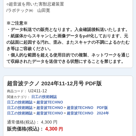
○超音波を用いた害獣忌避装置
/ラボテック㈱ 山田寛
※ご注意※
・データ転送での販売となります。入金確認後転送いたします。
・紙媒体からスキャンした画像データをpdf化しております、元
の誌面に起因する汚れ、歪み、またスキャナの不調によるかたむ
き等はご容赦ください。
・個人的な範囲を超える使用目的での複製、ネットワークを通じ
て収録されたデータを送信できる状態にすることを禁じます。
超音波テクノ 2024年11-12月号 PDF版
U2411-12
商品コード：
日工の技術雑誌
関連カテゴリ：
日工の技術雑誌
>
超音波TECHNO
日工の技術雑誌
>
超音波TECHNO
>
超音波TECHNO PDF版
日工の技術雑誌
>
超音波TECHNO
>
超音波TECHNO 2024年
通常価格(税込)：
4,300
円
販売価格(税込)：
4,300
円