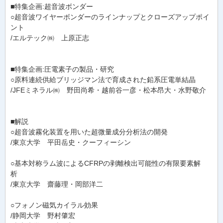
■特集企画:超音波ボンダー
○超音波ワイヤーボンダーのラインナップとクローズアップポイ
ント
/エルテック㈱ 上原正志
■特集企画:圧電素子の製品・研究
○原料連続供給ブリッジマン法で育成された鉛系圧電単結晶
/JFEミネラル㈱ 野田尚希・越前谷一彦・松本昂大・水野敬介
■解説
○超音波霧化装置を用いた超微量成分分析法の開発
/東京大学 平田岳史・クーフィーシン
○基本対称ラム波によるCFRPの剥離検出可能性の有限要素解
析
/東京大学 齋藤理・岡部洋二
○フォノン磁気カイラル効果
/静岡大学 野村肇宏