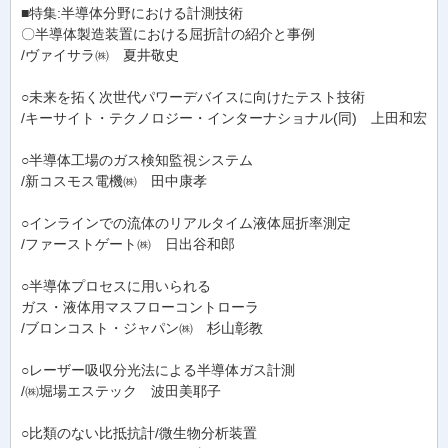
■特集:半導体分野における計測技術
〇半導体製造装置における屈折計の紹介と事例
/ヴァイサラ㈱ 夏井敬史
○未来を拓く次世代パワーデバイスに向けたテスト技術
/キーサイト・テクノロジー・インターナショナル(同) 上田和宏
○半導体工場のガス検知監視システム
/新コスモス電機㈱ 田中康孝
○インラインでの流体のリアルタイム液体屈折率測定
/ファーストゲート㈱ 日出谷和郎
○半導体プロセスに用いられる
ガス・液体用マスフローコントローラ
/ブロンコスト・ジャパン㈱ 杉山彰教
○レーザー吸収分光法による半導体ガス計測
/㈱堀場エステック 波田美耶子
○比類のない比抵抗計/微生物分析装置