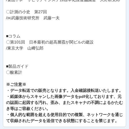
〇計測の小史 第27回
/㈱武藤技術研究所 武藤一夫
■コラム
〇第101回 日本最初の超高層霞が関ビルの建設
/東京大学 山﨑弘郎
■製品ガイド
〇酸素計
※ご注意※
・データ転送での販売となります。入金確認後転送いたします。
・紙媒体からスキャンした画像データをpdf化しております、元
の誌面に起因する汚れ、歪み、またスキャナの不調によるかたむ
き等はご容赦ください。
・個人的な範囲を超える使用目的での複製、ネットワークを通じ
て収録されたデータを送信できる状態にすることを禁じます。