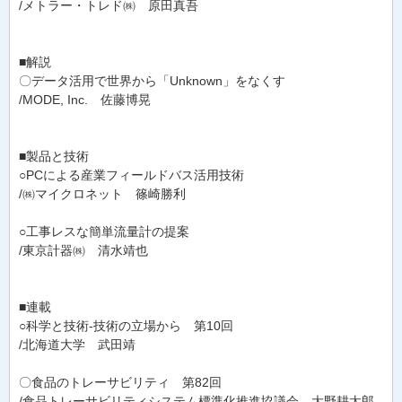
/メトラー・トレド㈱ 原田真吾
■解説
〇データ活用で世界から「Unknown」をなくす
/MODE, Inc. 佐藤博晃
■製品と技術
○PCによる産業フィールドバス活用技術
/㈱マイクロネット 篠崎勝利
○工事レスな簡単流量計の提案
/東京計器㈱ 清水靖也
■連載
○科学と技術-技術の立場から 第10回
/北海道大学 武田靖
〇食品のトレーサビリティ 第82回
/食品トレーサビリティシステム標準化推進協議会 大野耕太郎