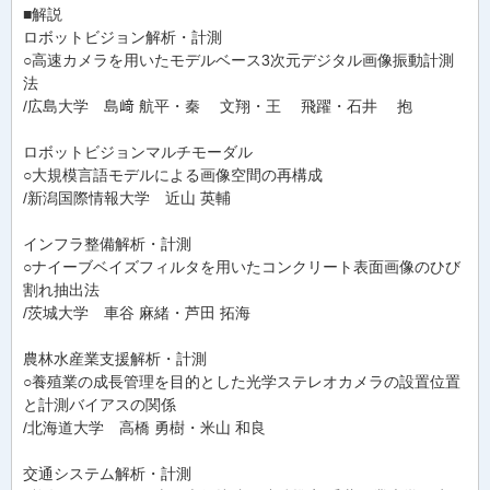
■解説
ロボットビジョン解析・計測
○高速カメラを用いたモデルベース3次元デジタル画像振動計測
法
/広島大学 島﨑 航平・秦 文翔・王 飛躍・石井 抱
ロボットビジョンマルチモーダル
○大規模言語モデルによる画像空間の再構成
/新潟国際情報大学 近山 英輔
インフラ整備解析・計測
○ナイーブベイズフィルタを用いたコンクリート表面画像のひび
割れ抽出法
/茨城大学 車谷 麻緒・芦田 拓海
農林水産業支援解析・計測
○養殖業の成長管理を目的とした光学ステレオカメラの設置位置
と計測バイアスの関係
/北海道大学 高橋 勇樹・米山 和良
交通システム解析・計測