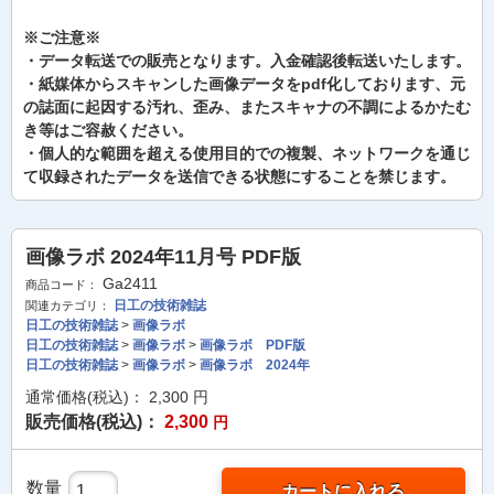
※ご注意※
・データ転送での販売となります。入金確認後転送いたします。
・紙媒体からスキャンした画像データをpdf化しております、元
の誌面に起因する汚れ、歪み、またスキャナの不調によるかたむ
き等はご容赦ください。
・個人的な範囲を超える使用目的での複製、ネットワークを通じ
て収録されたデータを送信できる状態にすることを禁じます。
画像ラボ 2024年11月号 PDF版
Ga2411
商品コード：
日工の技術雑誌
関連カテゴリ：
日工の技術雑誌
>
画像ラボ
日工の技術雑誌
>
画像ラボ
>
画像ラボ PDF版
日工の技術雑誌
>
画像ラボ
>
画像ラボ 2024年
通常価格(税込)：
2,300
円
販売価格(税込)：
2,300
円
数量
カートに入れる