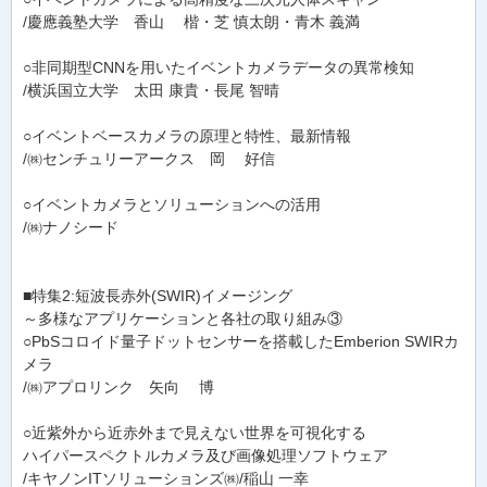
/慶應義塾大学 香山 楷・芝 慎太朗・青木 義満
○非同期型CNNを用いたイベントカメラデータの異常検知
/横浜国立大学 太田 康貴・長尾 智晴
○イベントベースカメラの原理と特性、最新情報
/㈱センチュリーアークス 岡 好信
○イベントカメラとソリューションへの活用
/㈱ナノシード
■特集2:短波長赤外(SWIR)イメージング
～多様なアプリケーションと各社の取り組み③
○PbSコロイド量子ドットセンサーを搭載したEmberion SWIRカ
メラ
/㈱アプロリンク 矢向 博
○近紫外から近赤外まで見えない世界を可視化する
ハイパースペクトルカメラ及び画像処理ソフトウェア
/キヤノンITソリューションズ㈱/稲山 一幸