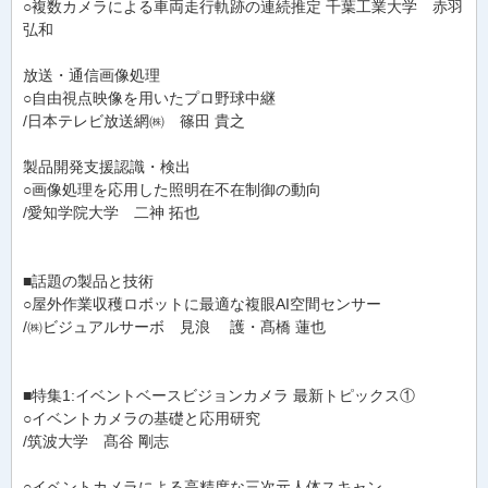
○複数カメラによる車両走行軌跡の連続推定 千葉工業大学 赤羽
弘和
放送・通信画像処理
○自由視点映像を用いたプロ野球中継
/日本テレビ放送網㈱ 篠田 貴之
製品開発支援認識・検出
○画像処理を応用した照明在不在制御の動向
/愛知学院大学 二神 拓也
■話題の製品と技術
○屋外作業収穫ロボットに最適な複眼AI空間センサー
/㈱ビジュアルサーボ 見浪 護・髙橋 蓮也
■特集1:イベントベースビジョンカメラ 最新トピックス①
○イベントカメラの基礎と応用研究
/筑波大学 髙谷 剛志
○イベントカメラによる高精度な三次元人体スキャン