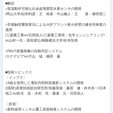
■解説
○室温動作可能な白金超薄膜型水素センサの開発
/岡山大学/紀和利彦・王 裕基・中山榛人・王 璡・塚田啓二
○非接触音響探査法による火炉プラント耐火材壁の健全性検査の
適用
/三菱重工業㈱/石岡昌人/三菱重工環境・化学エンジニアリング/
㈱山村一生・原田朋弘/桐蔭横浜大学/杉本恒美
○PAUT探傷画像の自動判定システム
/カナデビア㈱/片山 猛・篠田 薫
■技術トピックス
〔インフラ〕
○X線を使用した電柱内部鉄筋撮影システムの開発
/(国研)産業技術総合研究所/加藤英俊・藤原 健・鈴木良一/日本
地工㈱/鈴木 栞・木村 尭・廣瀬 元・荘田崇人
〔鉄道〕
○新幹線用トンネル覆工表面検査システムの開発