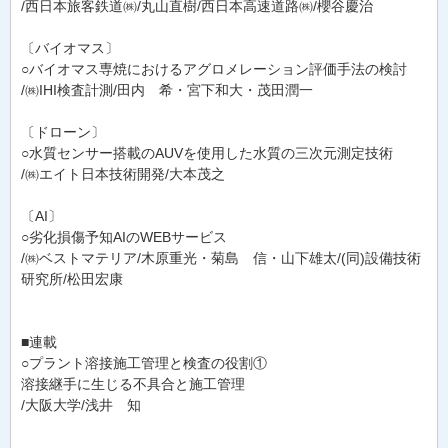
/西日本旅客鉄道㈱/丸山直樹/西日本高速道路㈱/櫻谷慶治
〔バイオマス〕
○バイオマス専焼におけるアグロメレーション評価手法の検討
/㈱IHI検査計測/田内 希・宮下和大・茂田潤一
〔ドローン〕
○水質センサー搭載のAUVを使用した水質の三次元測定技術
/㈱エイト日本技術開発/大本茂之
〔AI〕
○劣化損傷予知AIのWEBサービス
/㈱ベストマテリア/木原重光・菊島 信・山下雄太/(同)設備技術
研究所/松田宏康
■連載
○プラント溶接施工管理と検査の役割①
溶接継手に生じる不具合と施工管理
/大阪大学/浅井 知