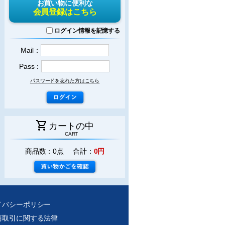
お買い物に便利な
会員登録はこちら
ログイン情報を記憶する
Mail：
Pass：
パスワードを忘れた方はこちら
shopping_cart
カートの中
CART
商品数：0点 合計：
0円
イバシーポリシー
商取引に関する法律