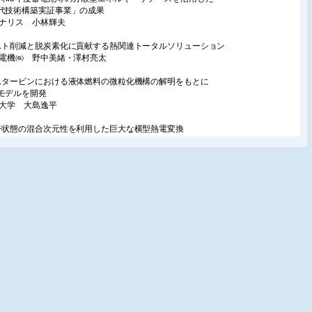
代技術構築実証事業」の成果
エナリス 小林輝夫
スト削減と脱炭素化に貢献する熱関連トータルソリューション
菱電機㈱ 野中美緒・澤村亮太
スタービンにおける液体燃料の微粒化機構の解明をもとに
モデルを開発
北大学 大島逸平
子状態の混合次元性を利用した巨大な横型熱電変換
京理科大学 眞子日佳里・岡崎竜二
玉大学 佐藤芳樹
ネルギー事情
IIGNL年報2024年版で見る世界のLNG市場の動向と
アの情勢
NG経済研究会 奥田誠
ィールドレポート
ノ門ヒルズエリアにおけるAIを活用した最適エネルギー供給
ノ門エネルギーネットワーク㈱ 近内義広
ビル㈱ 渡辺荘児
京電力エナジーパートナー㈱ 中山寛章