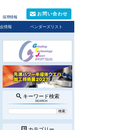
お問い合わせ
採用情報
会情報
ベンダーズリスト
search
キーワード検索
SEARCH
list_alt
カテゴリー