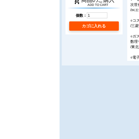
shopping_cart
次世
ADD TO CART
/㈱
個数：
○コ
カゴに入れる
/三
○ガ
数理
/東
○電
/東
/埼
■エ
〇G
ロシ
/L
■フ
〇虎
/虎
/森
/東