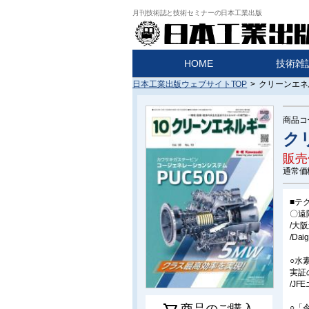
月刊技術誌と技術セミナーの日本工業出版
HOME
技術雑
日本工業出版ウェブサイトTOP
>
クリーンエネル
商品コ
クリ
販売
通常価
■テ
〇遠
/大
/D
○水
実
/J
商品のご購入
○「