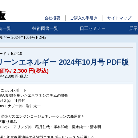
会社概要
ご購入の手引き
サイトマップ
誌一覧
技術図書一覧
日工セミナー
展示
ギー 2024年10月号 PDF版
ード：
E2410
ーンエネルギー 2024年10月号 PDF版
価格/
2,300
円(税込)
格/
2,300
円(税込)
クニカルレポート
隔AI制御を用いたエネマネシステムの開発
阪ガス㈱ 辻長知
aigasエナジー㈱ 岩井太一
素混焼ガスエンジンコージェネレーションの商用化と
証の取り組み
FEエンジニアリング㈱ 稻月仁哉・塚本和峻・富永純一・清水明
令和5年度蓄電池等の分散型エネルギーリソースを活用した