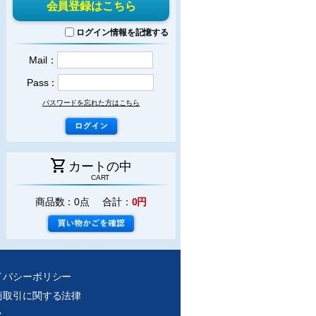
会員登録はこちら
ログイン情報を記憶する
Mail：
Pass：
パスワードを忘れた方はこちら
shopping_cart
カートの中
CART
商品数：0点 合計：
0円
イバシーポリシー
商取引に関する法律
ク