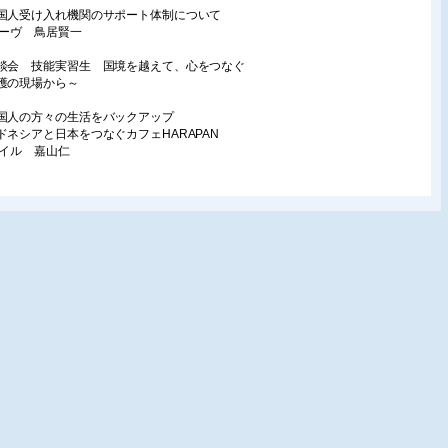
国人受け入れ機関のサポート体制について
リーヴ 鳥居賢一
談会 技能実習生 国境を越えて、心をつなぐ
護の現場から～
国人の方々の生活をバックアップ
ドネシアと日本をつなぐカフェHARAPAN
マイル 嘉山仁
載
活の中の福祉用具181 安全より大事なこと
島操
り多くの人が使えるモノ・サービス175
福祉用具・長期介護展
用品推進機構 星川安之
祉用具体験記
用具専門相談員養成研修で大切にしていること
に立った時の想定 Part 1
dicolo 田之上友彦
ドボカシー