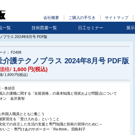
会社概要
ご購入の手引き
サイトマップ
誌一覧
技術図書一覧
日工セミナー
展示
プラス 2024年8月号 PDF版
ード：
F2408
祉介護テクノプラス 2024年8月号 PDF版
価格/
1,600
円(税込)
格/
1,600
円(税込)
言・巻頭言
国人介護職に関する「在留資格」の基本知識と現状および問題点について
リオン 金沢善智
集:外国人職員とともに働こう
能実習生を「受け入れる」ということ
文化での自立した生活の支援と専門知識と技術の習得のために～
宅かいご・専門けあのサポーター「Re‐think」 田島利子