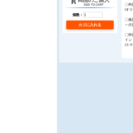
shopping_cart
〇外
ADD TO CART
/オ
個数：
〇座
カゴに入れる
～介
〇外
イン
/ス
■連
〇生
/小
〇よ
台湾
/共
〇福
福祉
現場
/Ri
■ア