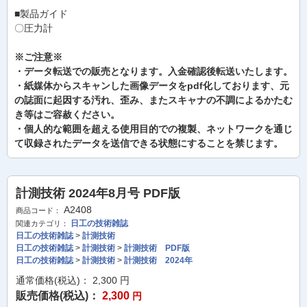
■製品ガイド
〇圧力計
※ご注意※
・データ転送での販売となります。入金確認後転送いたします。
・紙媒体からスキャンした画像データをpdf化しております、元
の誌面に起因する汚れ、歪み、またスキャナの不調によるかたむ
き等はご容赦ください。
・個人的な範囲を超える使用目的での複製、ネットワークを通じ
て収録されたデータを送信できる状態にすることを禁じます。
計測技術 2024年8月号 PDF版
A2408
商品コード：
日工の技術雑誌
関連カテゴリ：
日工の技術雑誌
>
計測技術
日工の技術雑誌
>
計測技術
>
計測技術 PDF版
日工の技術雑誌
>
計測技術
>
計測技術 2024年
通常価格(税込)：
2,300
円
販売価格(税込)：
2,300
円