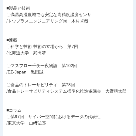
■製品と技術
〇高温高湿度域でも安定な高精度湿度センサ
/トウプラスエンジニアリング㈱ 木村卓哉
■連載
〇科学と技術-技術の立場から 第7回
/北海道大学 武田靖
〇マスフロー千夜一夜物語 第102回
/EZ-Japan 黒田誠
〇食品のトレーサビリティ 第78回
/食品トレーサビリティシステム標準化推進協議会 大野耕太郎
■コラム
〇第97回 サイバー空間におけるデータの代表性
/東京大学 山﨑弘郎