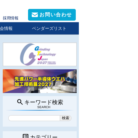
お問い合わせ
採用情報
会情報
ベンダーズリスト
search
キーワード検索
SEARCH
list_alt
カテゴリー