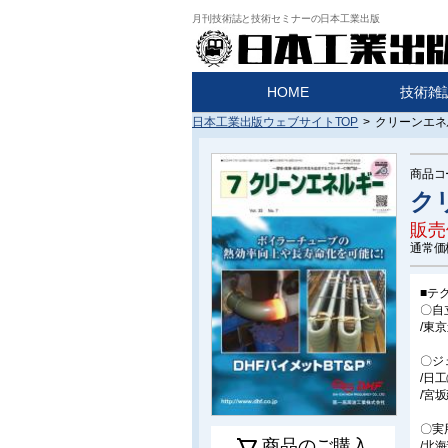
月刊技術誌と技術セミナーの日本工業出版
HOME
技術雑
日本工業出版ウェブサイトTOP
>
クリーンエネル
商品コ
ク
販売
通常価
■テ
〇自
/東
〇ジ
/日
/宮
〇実
商品のご購入
/北