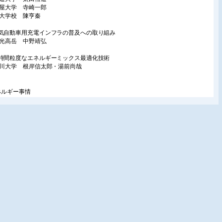
古屋大学 寺崎一郎
山大学校 陳亨秦
気自動車用充電インフラの普及への取り組み
東光高岳 中野靖弘
時間粒度なエネルギーミックス最適化技術
奈川大学 根岸信太郎・湯前尚哉
ネルギー事情
国コミュニティーソーラー事業への参画
阪ガス㈱ 梅田拓史
ナマ・スエズ2大運河の同時危機と主要LNG輸出国の対応
NG経済研究会 大先一正
穂町地域6事業所へ電気と熱を供給する連携省エネルギー事業
CDエナジーダイレクト 小原剛
ィールドレポート
素利用システムの取り組み
水建設㈱ 天田靖佳・下田英介
知赤十字病院におけるマイクロコージェネの導入によるZEBReady認証の獲得