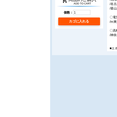
shopping_cart
/名
ADD TO CART
/釜
個数：
〇電
カゴに入れる
/㈱
〇高
/神
■エ
〇米
/大
〇パ
/L
〇瑞
/㈱
■フ
〇水
/清
〇高