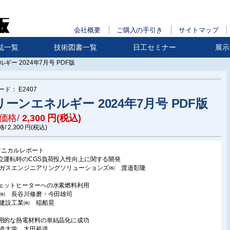
会社概要
ご購入の手引き
サイトマップ
誌一覧
技術図書一覧
日工セミナー
展示
ギー 2024年7月号 PDF版
ード：
E2407
リーンエネルギー 2024年7月号 PDF版
価格/
2,300
円(税込)
格/
2,300
円(税込)
クニカルレポート
立運転時のCGS負荷投入性向上に関する開発
京ガスエンジニアリングソリューションズ㈱ 渡邉彰隆
ェットヒーターへの水素燃料利用
工㈱ 長谷川修磨・今田雄司
坂建設工業㈱ 稲船晃
用的な熱電材料の単結晶化に成功
海道大学 太田裕道