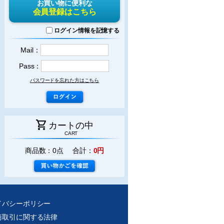
お買い物に便利な
会員登録はこちら
ログイン情報を記憶する
Mail：
Pass：
パスワードを忘れた方はこちら
shopping_cart
カートの中
CART
商品数：0点 合計：
0円
イバシーポリシー
商取引に関する法律