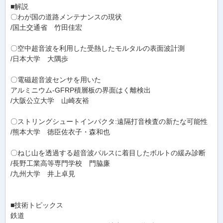
■解説
〇わが国の道路メンテナンスの現状
/国土交通省 竹田佳宏
〇空中超音波を利用した受熱したモルタルの表面波計測
/日本大学 大隅歩
〇電磁超音波センサを用いた
アルミニウム-GFRP積層板の界面はく離検出
/大阪公立大学 山崎友裕
〇ストリングシュートインパクタ:遠隔打音検査の新たな可能性
/熊本大学 徳臣佐衣子・森和也
〇ねじ山を透過する超音波パルスに着目したボルトの緩み診断
/長野工業高等専門学校 門脇廉
/九州大学 井上卓見
■技術トピックス
鉄道