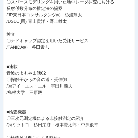
〇スパースモデリングを用いた地中レーダ探査における
反射係数分布の推定法の提案
/JR東日本コンサルタンツ㈱ 杉浦翔太
/DSEC(同) 青山貴洋・野上雄太
検査
〇ナドキャップ認定を用いた受託サービス
/TANIDA㈱ 谷田素志
■連載
音波のよもやま話62
〇探触子からの音の送・受信⒆
/㈲アイ・エス・エル 宇田川義夫
/島根大学 三原毅
■検査機器
〇三次元測定機による非接触測定の紹介
/㈱ミツトヨ 杉田栄彦・根本賢太郎・中沢俊幸
〇検査AIは自らつくる時代へ