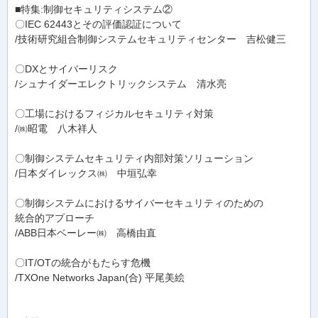
■特集:制御セキュリティシステム②
〇IEC 62443とその評価認証について
/技術研究組合制御システムセキュリティセンター 吉松健三
〇DXとサイバーリスク
/シュナイダーエレクトリックシステム 清水亮
〇工場におけるフィジカルセキュリティ対策
/㈱昭電 八木祥人
〇制御システムセキュリティ内部対策ソリューション
/日本ダイレックス㈱ 中垣弘幸
〇制御システムにおけるサイバーセキュリティのための
統合的アプローチ
/ABB日本ベーレー㈱ 高橋由直
〇IT/OTの統合がもたらす危機
/TXOne Networks Japan(合) 平尾美絵