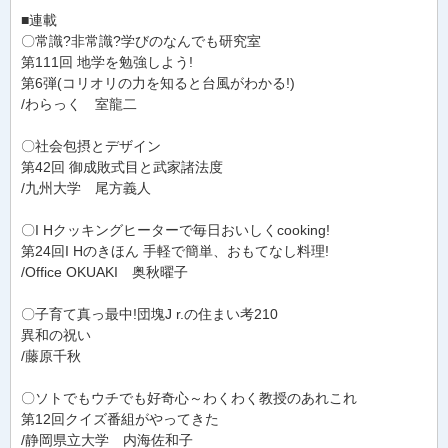
■連載
〇常識?非常識?学びのなんでも研究室
第111回 地学を勉強しよう!
第6弾(コリオリの力を知ると台風がわかる!)
/わらっく 室龍二
〇社会包摂とデザイン
第42回 御成敗式目と武家諸法度
/九州大学 尾方義人
〇I Hクッキングヒーターで毎日おいしくcooking!
第24回I Hのきほん 手軽で簡単、おもてなし料理!
/Office OKUAKI 奥秋曜子
〇子育て真っ最中!団塊J r.の住まい考210
異和の祝い
/藤原千秋
〇ソトでもウチでも好奇心～わくわく教授のあれこれ
第12回クイズ番組がやってきた
/静岡県立大学 内海佐和子