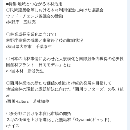
■特集:地域とつながる木材活用
〇民間建築物等における木材利用促進に向けた協議会
ウッド・チェンジ協議会の活動
/林野庁 五味亮
〇林業成長産業化に向けて!
林野庁事業の成果と事業終了後の取組状況
/秋田県大館市 千葉泰生
〇日本の山林事情にあわせた大規模化と国際競争力獲得の必要性
国産材プラント「日向モデル」とは
/中国木材 新谷光生
〇西川林業地の新たな価値の創出と持続的発展を目指して
地域森林の現状と課題解決に向けた「西川ラフターズ」の取り組
み
/西川Rafters 若林知伸
〇多分野における木質化市場の開拓
スギの価値を上げる進化した無垢材「Gywood(ギュッド)」
/ナイス