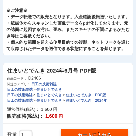
※ご注意※
・データ転送での販売となります。入金確認後転送いたします。
・紙媒体からスキャンした画像データをpdf化しております、元
の誌面に起因する汚れ、歪み、またスキャナの不調によるかたむ
き等はご容赦ください。
・個人的な範囲を超える使用目的での複製、ネットワークを通じ
て収録されたデータを送信できる状態にすることを禁じます。
住まいとでんき 2024年6月号 PDF版
D2406
商品コード：
日工の技術雑誌
関連カテゴリ：
日工の技術雑誌
>
住まいとでんき
日工の技術雑誌
>
住まいとでんき
>
住まいとでんき PDF版
日工の技術雑誌
>
住まいとでんき
>
住まいとでんき 2024年
通常価格(税込)：
1,600
円
販売価格(税込)：
1,600
円
数量
カートに入れる