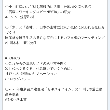
〇小川町産のスギ材を積極的に活用した地域交流の拠点
「石蔵コワーキングロビーNESTo」の紹介
/NESTo 笠原和樹
〇「木」と「森林」、日本の山林に誰もが気軽に関われる仕組み
づくり
国産材を日常生活の身近な存在にするカフェ板のマーケティング
/中国木材 新谷光生
■TOPICS
〇これからの団地リノベのあり方を問う
次世代へぐるぐる、住み継いでいくために。
神戸・名谷団地のリノベーション
/フロッグハウス
〇2023年度新築戸建住宅「セキスイハイム」のZEH比率過去最
高を更新
/積水化学工業