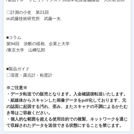
〇計測の小史 第21回
㈱武藤技術研究所 武藤一夫
■コラム
第94回 決断の様相、企業と大学
/東京大学 山﨑弘郎
■製品ガイド
〇湿度・露点計・粘度計
※ご注意※
・データ転送での販売となります。入金確認後転送いたします。
・紙媒体からスキャンした画像データをpdf化しております、元
の誌面に起因する汚れ、歪み、またスキャナの不調によるかたむ
き等はご容赦ください。
・個人的な範囲を超える使用目的での複製、ネットワークを通じ
て収録されたデータを送信できる状態にすることを禁じます。