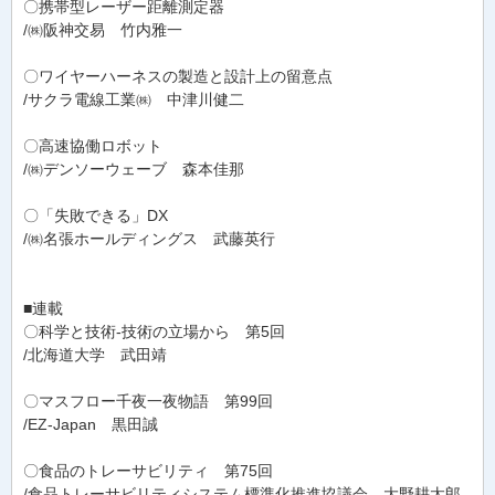
〇携帯型レーザー距離測定器
/㈱阪神交易 竹内雅一
〇ワイヤーハーネスの製造と設計上の留意点
/サクラ電線工業㈱ 中津川健二
〇高速協働ロボット
/㈱デンソーウェーブ 森本佳那
〇「失敗できる」DX
/㈱名張ホールディングス 武藤英行
■連載
〇科学と技術-技術の立場から 第5回
/北海道大学 武田靖
〇マスフロー千夜一夜物語 第99回
/EZ-Japan 黒田誠
〇食品のトレーサビリティ 第75回
/食品トレーサビリティシステム標準化推進協議会 大野耕太郎