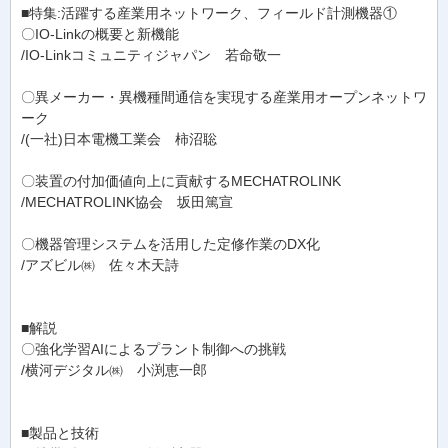
■特集:活躍する産業用ネットワーク、フィールド計測機器①
〇IO-Linkの概要と新機能
/IO-Linkコミュニティジャパン 若命敬一
〇異メーカー・異機種間通信を実現する産業用オープンネットワ
ーク
/(一社)日本電機工業会 柿沼聡
〇装置の付加価値向上に貢献するMECHATROLINK
/MECHATROLINK協会 坂田篤宣
〇機器管理システムを活用した定修作業のDX化
/アズビル㈱ 佐々木天詩
■解説
〇強化学習AIによるプラント制御への挑戦
/横河デジタル㈱ 小渕恵一郎
■製品と技術