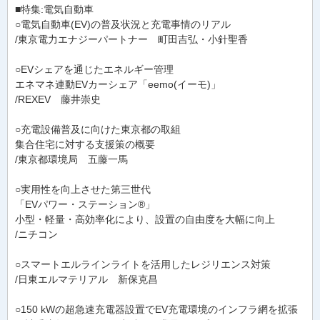
■特集:電気自動車
○電気自動車(EV)の普及状況と充電事情のリアル
/東京電力エナジーパートナー 町田吉弘・小針聖香
○EVシェアを通じたエネルギー管理
エネマネ連動EVカーシェア「eemo(イーモ)」
/REXEV 藤井崇史
○充電設備普及に向けた東京都の取組
集合住宅に対する支援策の概要
/東京都環境局 五藤一馬
○実用性を向上させた第三世代
「EVパワー・ステーション®」
小型・軽量・高効率化により、設置の自由度を大幅に向上
/ニチコン
○スマートエルラインライトを活用したレジリエンス対策
/日東エルマテリアル 新保克昌
○150 kWの超急速充電器設置でEV充電環境のインフラ網を拡張