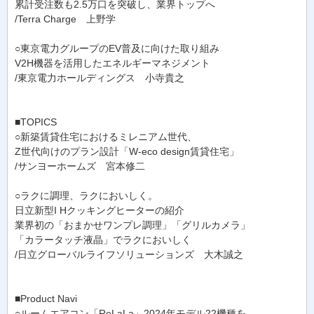
累計受注数も2.5万口を突破し、業界トップへ
/Terra Charge 上野学
○東京電力グループのEV普及に向けた取り組み
V2H機器を活用したエネルギーマネジメント
/東京電力ホールディングス 小寺貴之
■TOPICS
○新築賃貸住宅におけるミレニアム世代、
Z世代向けのプラン設計「W-eco design賃貸住宅」
/サンヨーホームズ 宮本修二
○ラクに調理、ラクにおいしく。
日立新型I Hクッキングヒーターの紹介
業界初の「おまかせワンプレ調理」「グリルカメラ」
「カラータッチ液晶」でラクにおいしく
/日立グローバルライフソリューションズ 大木誠之
■Product Navi
○ルームエアコン「ReLaLa」2024年モデル22機種を