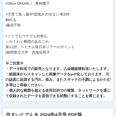
/Office OKUAK I 奥秋曜子
○子育て真っ最中!団塊Jr.の住まい考208
触れる
/藤原千秋
○ソトでもウチでも好奇心
～わくわく教授のあれこれ
第11回 ベトナム発日本ツアーのポイント
/静岡県立大学 内海佐和子
※ご注意※
・データ転送での販売となります。入金確認後転送いたします。
・紙媒体からスキャンした画像データをpdf化しております、元
の誌面に起因する汚れ、歪み、またスキャナの不調によるかたむ
き等はご容赦ください。
・個人的な範囲を超える使用目的での複製、ネットワークを通じ
て収録されたデータを送信できる状態にすることを禁じます。
住まいとでんき 2024年4月号 PDF版