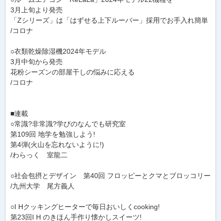
3月上旬より発売
「Zシリーズ」は「はずせる上下ルーバー」採用でお手入れ簡単
/コロナ
○衣類乾燥除湿機2024年モデル
3月中旬から発売
花粉シーズンの部屋干しの悩みに応える
/コロナ
■連載
○常識?非常識?学びのなんでも研究室
第109回 地学を勉強しよう!
第4弾(火山を忘れないように!)
/わらっく 室龍二
○社会包摂とデザイン 第40回 フロッピーとクマとブロッコリー
/九州大学 尾方義人
○I Hクッキングヒーターで毎日おいしくcooking!
第23回I H のきほん手作り懐かしスイーツ!