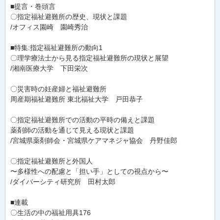
■提言・巻頭言
〇指定福祉避難所の歴史、現状と課題
/オフィス園崎 園崎秀治
■特集:指定福祉避難所の動向1
〇理学療法士から見る指定福祉避難所の現状と展望
/湘南医療大学 下田栄次
〇災害時の妊産婦と福祉避難所
周産期福祉避難所 東北福祉大学 戸田恭子
〇指定福祉避難所での活動の平時の備えと課題
薬剤師の活動を通じて見える現状と課題
/宮城県薬剤師会・宮城県ケアマネジャ協会 丹野佳郎
〇指定福祉避難所と外国人
〜多様性への配慮と「担い手」としての視点から〜
/ダイバーシティ研究所 田村太郎
■連載
〇生活の中の福祉用具176