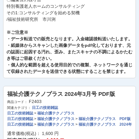
特別養護老人ホームのコンサルティング
その1:コンサルティングを始める契機
/福祉技術研究所 市川洌
※ご注意※
・データ転送での販売となります。入金確認後転送いたします。
・紙媒体からスキャンした画像データをpdf化しております、元
の誌面に起因する汚れ、歪み、またスキャナの不調によるかたむ
き等はご容赦ください。
・個人的な範囲を超える使用目的での複製、ネットワークを通じ
て収録されたデータを送信できる状態にすることを禁じます。
福祉介護テクノプラス 2024年3月号 PDF版
F2403
商品コード：
日工の技術雑誌
関連カテゴリ：
日工の技術雑誌
>
福祉介護テクノプラス
日工の技術雑誌
>
福祉介護テクノプラス
>
福祉介護テクノプラス PDF版
日工の技術雑誌
>
福祉介護テクノプラス
>
福祉介護テクノプラス 2024年
通常価格(税込)：
1,600
円