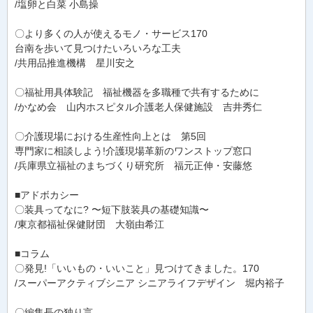
/塩卵と白菜 小島操
〇より多くの人が使えるモノ・サービス170
台南を歩いて見つけたいろいろな工夫
/共用品推進機構 星川安之
〇福祉用具体験記 福祉機器を多職種で共有するために
/かなめ会 山内ホスピタル介護老人保健施設 吉井秀仁
〇介護現場における生産性向上とは 第5回
専門家に相談しよう!介護現場革新のワンストップ窓口
/兵庫県立福祉のまちづくり研究所 福元正伸・安藤悠
■アドボカシー
〇装具ってなに? 〜短下肢装具の基礎知識〜
/東京都福祉保健財団 大嶺由希江
■コラム
〇発見!「いいもの・いいこと」見つけてきました。170
/スーパーアクティブシニア シニアライフデザイン 堀内裕子
〇編集長の独り言