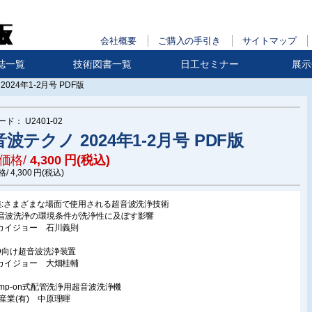
会社概要
ご購入の手引き
サイトマップ
誌一覧
技術図書一覧
日工セミナー
展示
024年1-2月号 PDF版
ード：
U2401-02
波テクノ 2024年1-2月号 PDF版
価格/
4,300
円(税込)
格/
4,300
円(税込)
集:さまざまな場面で使用される超音波洗浄技術
音波洗浄の環境条件が洗浄性に及ぼす影響
株)カイジョー 石川義則
PD向け超音波洗浄装置
株)カイジョー 大畑桂輔
lamp-on式配管洗浄用超音波洗浄機
科産業(有) 中原理暉