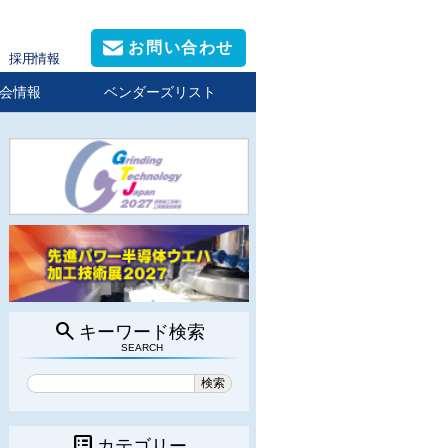
お問い合わせ
採用情報
会情報
ベンダーズリスト
search
キーワード検索
SEARCH
list_alt
カテゴリー