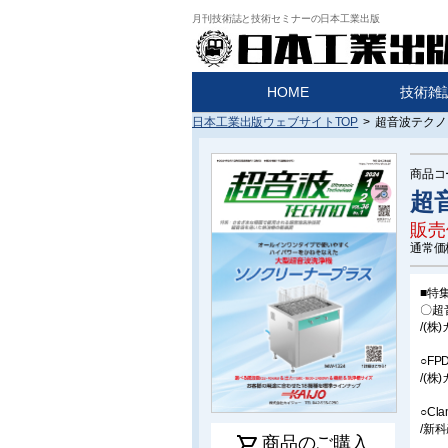
月刊技術誌と技術セミナーの日本工業出版
HOME
技術雑
日本工業出版ウェブサイトTOP
>
超音波テクノ 2
商品コ
超音
販売
通常価
■特
〇超
/(
○F
/(
○C
/新
shopping_cart
商品のご購入