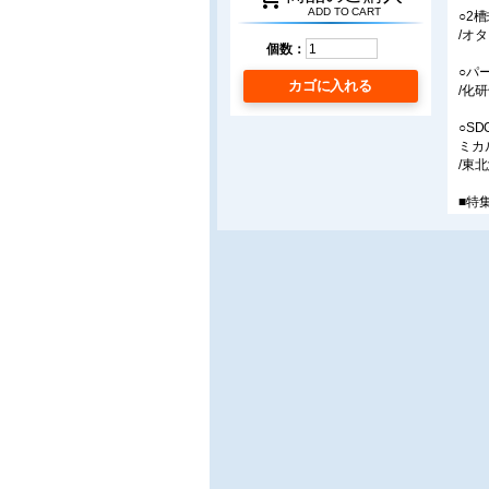
ADD TO CART
○2
/オ
個数：
○パ
カゴに入れる
/化
○S
ミカ
/東
■特
○巻
/名
○超
/名
○超
/帝
○超
/富
/立
○集
/東