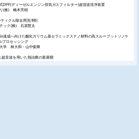
槽式DPF(ディーゼルエンジン排気ガスフィルター)超音波洗浄装置
タリ(株) 橋本芳樹
ーティクル除去用洗浄剤
研テック(株) 石原慧太
DGs達成へ向けた酸化ガリウム基セラミックスナノ材料の高スループットソノケ
ルプロセッシング
北大学 林大和・山中俊輝
集:超音波を用いた熱治療の新展開
頭言
古屋大学 近藤隆
音波の生物作用治療応用に関する課題と展望
古屋大学 近藤隆
音波とマイクロバブルを利用したがん温熱免疫療法の開発
京大学 鈴木亮・宗像理紗・小俣大樹
音波散乱波の振幅統計量にもとづく生体組織内温度変化の検出
山大学 長谷川英之・大村眞朗・長岡亮・高雄啓三
山科学(株) 竹内道雄
束超音波を用いた前立腺癌治療の最前線
海大学 小路直