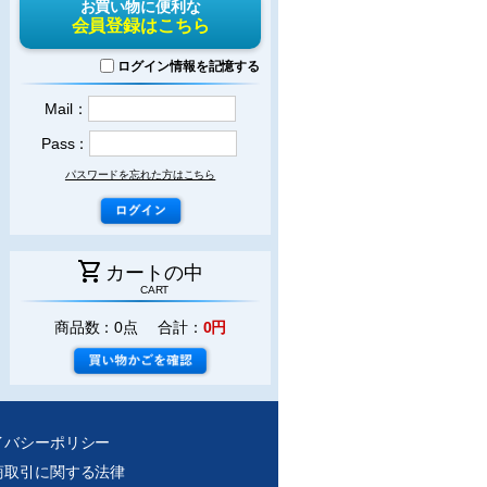
お買い物に便利な
会員登録はこちら
ログイン情報を記憶する
Mail：
Pass：
パスワードを忘れた方はこちら
shopping_cart
カートの中
CART
商品数：0点 合計：
0円
イバシーポリシー
商取引に関する法律