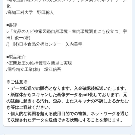
化
/高知工科大学 野田聡人
■書評
○「食品のカビ検索図鑑自然環境・室内環境調査にも役立つ」宇
田川俊一(著)
/(一財)日本食品分析センター 矢内美幸
■製品紹介
○室間差圧の維持管理を簡単に実現
/岡谷精立工業(株) 堀江信吾
※ご注意※
・データ転送での販売となります。入金確認後転送いたします。
・紙媒体からスキャンした画像データをpdf化しております、元
の誌面に起因する汚れ、歪み、またスキャナの不調によるかたむ
き等はご容赦ください。
・個人的な範囲を超える使用目的での複製、ネットワークを通じ
て収録されたデータを送信できる状態にすることを禁じます。