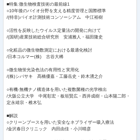
■特集:微生物検査技術の最前線1
○10年後のバイオ分野を支える精度管理と国際標準
/(特非)バイオ計測技術コンソーシアム 中江裕樹
○活性を反映したウイルス定量法の開発に向けて
/(国研)産業技術総合研究所 安浦雅人・福田隆史
○化粧品の微生物数測定における最適化検討
/日本コルマー(株) 古谷大稀
○微生物蛍光染色法の有用性と実用化
/(株)シバサキ 髙橋優嘉・工藤岳史・鈴木湧之介
○有機-無機ナノ構造体を用いた複数菌種の光学検出
/大阪公立大学 中尾彰宏・板垣賢広・西井成樹・山本陽二郎・
定永靖宗・椎木弘
■解説
○クリーンブースを用いた安全なネブライザー吸入療法
/金沢春日クリニック 内田由佳・小川晴彦