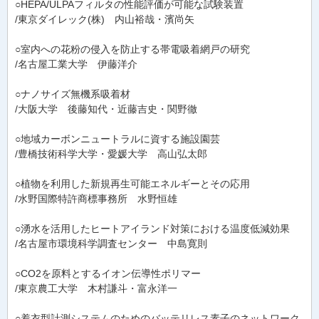
○HEPA/ULPAフィルタの性能評価が可能な試験装置
/東京ダイレック(株) 内山裕哉・濱尚矢
○室内への花粉の侵入を防止する帯電吸着網戸の研究
/名古屋工業大学 伊藤洋介
○ナノサイズ無機系吸着材
/大阪大学 後藤知代・近藤吉史・関野徹
○地域カーボンニュートラルに資する施設園芸
/豊橋技術科学大学・愛媛大学 高山弘太郎
○植物を利用した新規再生可能エネルギーとその応用
/水野国際特許商標事務所 水野恒雄
○湧水を活用したヒートアイランド対策における温度低減効果
/名古屋市環境科学調査センター 中島寛則
○CO2を原料とするイオン伝導性ポリマー
/東京農工大学 木村謙斗・富永洋一
○着衣型計測システムのためのバッテリレス素子のネットワーク