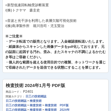
○新型低速回転軸受診断装置
/(株)トクヤマ 森圭史
○音波と光干渉を利用した表層欠陥可視化技術
/(株)島津製作所 堀川浩司・児玉賢治
※ご注意※
・データ転送での販売となります。入金確認後転送いたします。
・紙媒体からスキャンした画像データをpdf化しております、元
の誌面に起因する汚れ、歪み、またスキャナの不調によるかたむ
き等はご容赦ください。
・個人的な範囲を超える使用目的での複製、ネットワークを通じ
て収録されたデータを送信できる状態にすることを禁じます。
検査技術 2024年1月号 PDF版
P2401
商品コード：
日工の技術雑誌
関連カテゴリ：
日工の技術雑誌
>
検査技術
日工の技術雑誌
>
検査技術
>
検査技術 PDF版
日工の技術雑誌
>
検査技術
>
検査技術 2024年