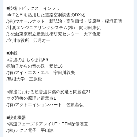
■技術トピックス インフラ
○IoTとAIを活用した道路空洞調査のDX化
/(株)ウオールナット 新弘治・高岩庸博・笠原翔・稲垣正晴
/計測エンジニアリングシステム(株) 間明田康弘
/(地独)東京都立産業技術研究センター 大平倫宏
/立川市役所 卯月寿一
■連載
○音波のよもやま話59
探触子からの音の送・受信16
/(有)アイ・エス・エル 宇田川義夫
/島根大学 三原毅
○溶接における超音波探傷の変遷と問題点21
マグ溶接の原理と留意点1
/(有)アクトエイションハート 笠原基弘
■検査機器
○高速フェーズドアレイUT・TFM探傷装置
/(株)テクノ電子 平山諒