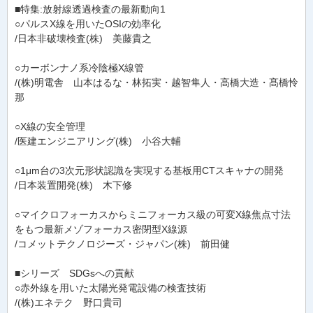
■特集:放射線透過検査の最新動向1
○パルスX線を用いたOSIの効率化
/日本非破壊検査(株) 美藤貴之
○カーボンナノ系冷陰極X線管
/(株)明電舎 山本はるな・林拓実・越智隼人・高橋大造・髙橋怜
那
○X線の安全管理
/医建エンジニアリング(株) 小谷大輔
○1μm台の3次元形状認識を実現する基板用CTスキャナの開発
/日本装置開発(株) 木下修
○マイクロフォーカスからミニフォーカス級の可変X線焦点寸法
をもつ最新メゾフォーカス密閉型X線源
/コメットテクノロジーズ・ジャパン(株) 前田健
■シリーズ SDGsへの貢献
○赤外線を用いた太陽光発電設備の検査技術
/(株)エネテク 野口貴司