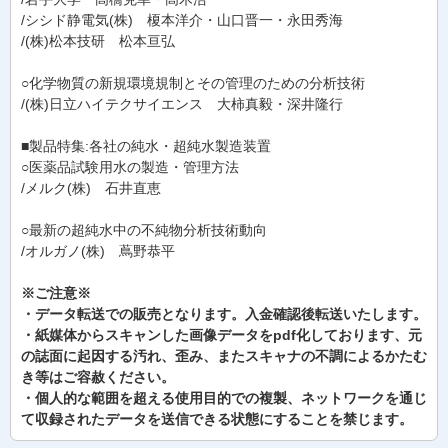
/シシド静電気(株) 榎本洋介・山口晋一・永田秀海
/(株)松本技研 松本亘弘
○化学物質の新規環境規制とその管理のための分析技術
/(株)日立ハイテクサイエンス 大柿真毅・深井隆行
■製品特集:各社の純水・超純水製造装置
○医薬品試験用水の製造・管理方法
/メルク(株) 石井直恵
○最新の超純水中の不純物分析技術動向
/オルガノ(株) 蔦野恭平
※ご注意※
・データ転送での販売となります。入金確認後転送いたします。
・紙媒体からスキャンした画像データをpdf化しております、元
の誌面に起因する汚れ、歪み、またスキャナの不調によるかたむ
き等はご容赦ください。
・個人的な範囲を超える使用目的での複製、ネットワークを通じ
て収録されたデータを送信できる状態にすることを禁じます。