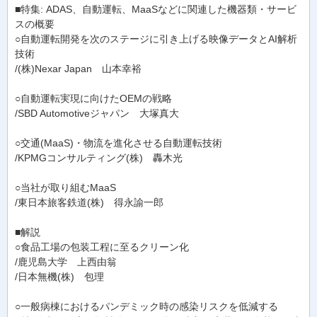
■特集: ADAS、自動運転、MaaSなどに関連した機器類・サービ
スの概要
○自動運転開発を次のステージに引き上げる映像データとAI解析
技術
/(株)Nexar Japan 山本幸裕
○自動運転実現に向けたOEMの戦略
/SBD Automotiveジャパン 大塚真大
○交通(MaaS)・物流を進化させる自動運転技術
/KPMGコンサルティング(株) 轟木光
○当社が取り組むMaaS
/東日本旅客鉄道(株) 得永諭一郎
■解説
○食品工場の包装工程に至るクリーン化
/鹿児島大学 上西由翁
/日本無機(株) 包理
○一般病棟におけるパンデミック時の感染リスクを低減する