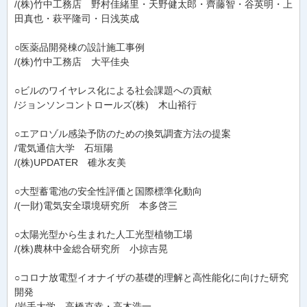
/(株)竹中工務店 野村佳緒里・天野健太郎・齊藤智・谷英明・上
田真也・萩平隆司・日浅英成
○医薬品開発棟の設計施工事例
/(株)竹中工務店 大平佳央
○ビルのワイヤレス化による社会課題への貢献
/ジョンソンコントロールズ(株) 木山裕行
○エアロゾル感染予防のための換気調査方法の提案
/電気通信大学 石垣陽
/(株)UPDATER 碓氷友美
○大型蓄電池の安全性評価と国際標準化動向
/(一財)電気安全環境研究所 本多啓三
○太陽光型から生まれた人工光型植物工場
/(株)農林中金総合研究所 小掠吉晃
○コロナ放電型イオナイザの基礎的理解と高性能化に向けた研究
開発
/岩手大学 高橋克幸・高木浩一