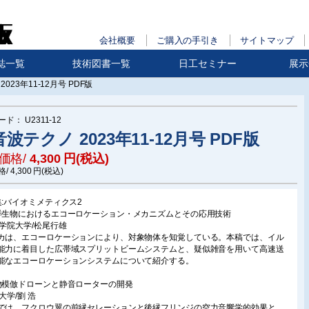
会社概要
ご購入の手引き
サイトマップ
誌一覧
技術図書一覧
日工セミナー
展示
023年11-12月号 PDF版
ード：
U2311-12
波テクノ 2023年11-12月号 PDF版
価格/
4,300
円(税込)
格/
4,300
円(税込)
集:バイオミメティクス2
洋生物におけるエコーロケーション・メカニズムとその応用技術
北学院大学/松尾行雄
カは、エコーロケーションにより、対象物体を知覚している。本稿では、イル
能力に着目した広帯域スプリットビームシステムと、疑似雑音を用いて高速送
能なエコーロケーションシステムについて紹介する。
物模倣ドローンと静音ローターの開発
大学/劉 浩
では、フクロウ翼の前縁セレーションと後縁フリンジの空力音響学的効果と、