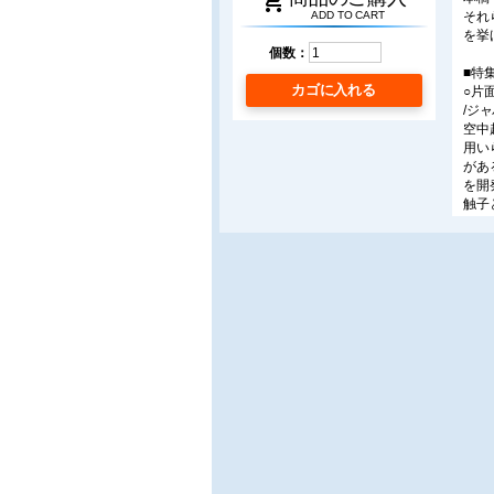
shopping_cart
それ
ADD TO CART
を挙
個数：
■特
カゴに入れる
○片
/ジ
空中
用い
があ
を開
触子
とを
○空
/日
本稿
フェ
伝搬
る。
○1
/超
従来
超音
像の