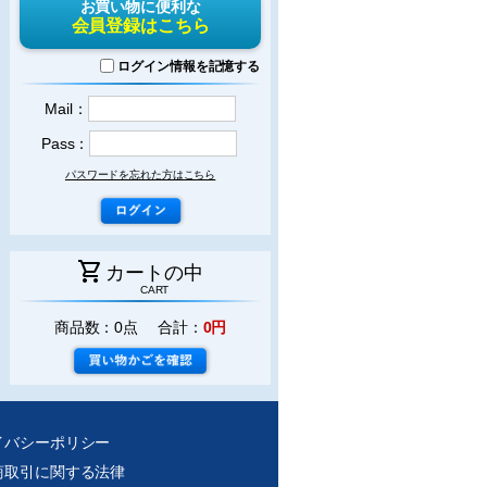
お買い物に便利な
会員登録はこちら
ログイン情報を記憶する
Mail：
Pass：
パスワードを忘れた方はこちら
shopping_cart
カートの中
CART
商品数：0点 合計：
0円
イバシーポリシー
商取引に関する法律