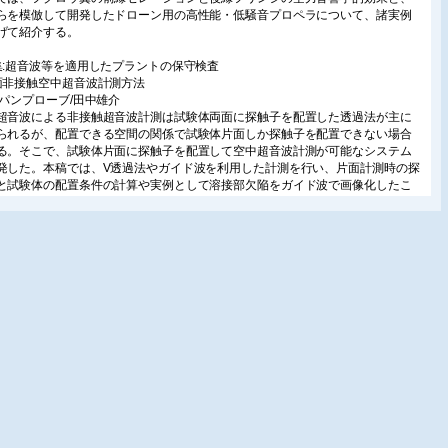
らを模倣して開発したドローン用の高性能・低騒音プロペラについて、諸実例
げて紹介する。
集:超音波等を適用したプラントの保守検査
面非接触空中超音波計測方法
ャパンプローブ/田中雄介
超音波による非接触超音波計測は試験体両面に探触子を配置した透過法が主に
られるが、配置できる空間の関係で試験体片面しか探触子を配置できない場合
る。そこで、試験体片面に探触子を配置して空中超音波計測が可能なシステム
発した。本稿では、V透過法やガイド波を利用した計測を行い、片面計測時の探
と試験体の配置条件の計算や実例として溶接部欠陥をガイド波で画像化したこ
紹介する。
中超音波励起による表面波のパルス圧縮
本大学/大隅 歩・他
では、空中超音波励起による表面波のパルス圧縮の実現を目的に、空中超音波
ーズドアレイから放射されるチャープ波を用いて検査対象に表面波を励起し、
させた表面波に対してパルス圧縮処理を施した場合の有効性について紹介す
個の探触子を用いた反射空中超音波法によるCFRP内部欠陥の画像化の試み
音波材料診断研究所/川嶋紘一郎・他
、超音波法で画像化できない据え込み冷間鍛造材内の大ひずみ塑性域を非線形
波法を用いて可視化し、大高調波振幅部において結晶粒組織変化、およびEBSD
顕著な変化が生ずることを確認した。