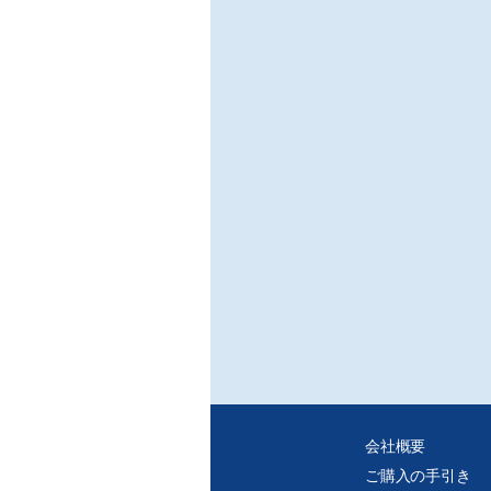
速度
○超
ジン
/上智
我々
るべ
発し
ろ、
モデ
正則
○超
/日
非接
唯一
るこ
用さ
○超
/同
サル
であ
ろ、
会社概要
を確
ご購入の手引き