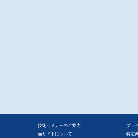
算出結果を紹介する。
音波ベクトルドプラを用いたヒトの軟組織と血流のin vivo力学特性再構成イメー
グ
大学/炭 親良
は、医用超音波や非破壊検査の分野で観測対象の変位や変形をベクトル観測す
く、これまでに多次元自己相関法や多次元クロススペクトル位相勾配法等を開
た。それらと開発した横方向変調法とを用いて変位を高精度に観測したとこ
ヒト手首の浅在組織において、軟組織のVoigt(フォークト)粘弾性モデルと弾性
ルと、血液のニュートン流体モデルとを用いて、力学物性と力学量の再構成を
化処理を行うことなく安定的に再構成できた。
音波を用いた発毛治療最前線
本医科大学/高田弘弥・他
触集束超音波による周期的圧刺激は、細胞、マウス、ヒト臨床試験において、
承認されている発毛外用薬ミノキシジルと同等以上の発毛促進効果が期待でき
とが認められた。周期的圧刺激は、加齢による抜け毛を抑制する発毛治療に応
れている。
音波を用いたサルコペニア予防法の開発
志社大学/市川 寛・他
コペニアなどの老化関連疾患の予防には、生体の抗酸化能を高めることが必須
る。今回我々は、生体に適度な刺激を与える手段として超音波に着目したとこ
超音波照射が生体の抗酸化能を誘導し、サルコペニアの予防に有効であること
技術セミナーのご案内
プラ
認した。
当サイトについて
特定