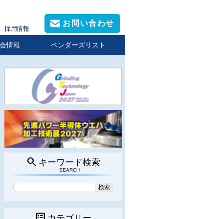
お問い合わせ
採用情報
会情報
ベンダーズリスト
search
キーワード検索
SEARCH
list_alt
カテゴリー