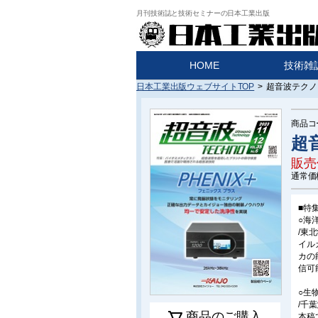
月刊技術誌と技術セミナーの日本工業出版
HOME
技術雑
日本工業出版ウェブサイトTOP
>
超音波テクノ 2
商品コ
超音
販売
通常価
■特
○海
/東
イル
カの
信可
○生
/千葉
商品のご購入
本稿