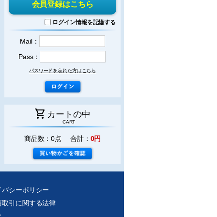
会員登録はこちら
ログイン情報を記憶する
Mail：
Pass：
パスワードを忘れた方はこちら
shopping_cart
カートの中
CART
商品数：0点 合計：
0円
イバシーポリシー
商取引に関する法律
ク