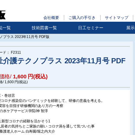
会社概要
ご購入の手引き
サイトマップ
誌一覧
技術図書一覧
日工セミナー
展示
プラス 2023年11月号 PDF版
ード：
F2311
介護テクノプラス 2023年11月号 PDF
価格/
1,600
円(税込)
格/
1,600
円(税込)
言・巻頭言
型コロナ感染症のパンデミックを経験して、研修の意義を考える。
変容を目指す研修機関のあり方の一考察
茶の水ケアサービス学院/神 智淳
集:新型コロナの経験を活かそう1
入居者の気持ちとご家族の願い コロナ渦を通して気づいた事
別養護老人ホーム 白寿園/堀之内大介