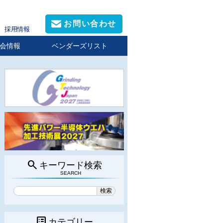
お問い合わせ
採用情報
会情報
ベンダーズリスト
search
キーワード検索
SEARCH
list_alt
カテゴリー