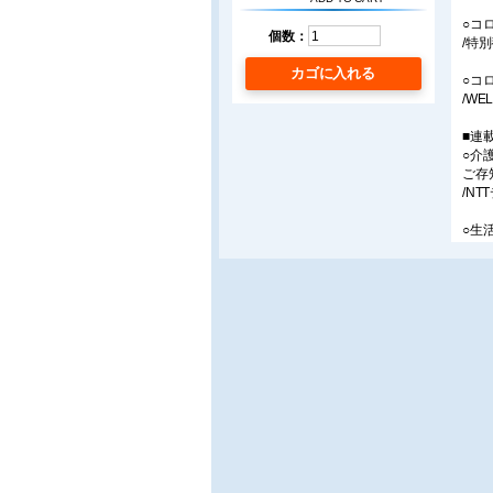
○コ
個数：
/特
カゴに入れる
○コ
/WE
■連
○介
ご存
/N
○生
/小島
○よ
ユニ
/共
○福
お風
/特
■ア
○薬
/広