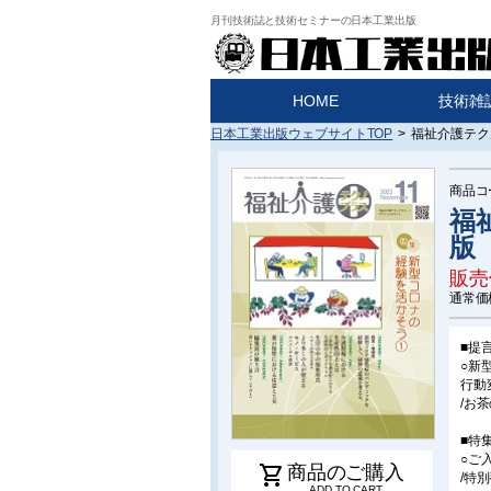
月刊技術誌と技術セミナーの日本工業出版
HOME
技術雑
日本工業出版ウェブサイトTOP
>
福祉介護テクノ
商品コ
福祉
版
販売
通常価
■提
○新
行動
/お
■特
○ご
shopping_cart
商品のご購入
/特
ADD TO CART