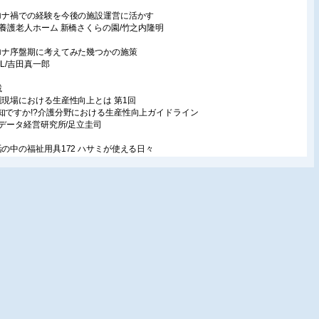
ロナ禍での経験を今後の施設運営に活かす
別養護老人ホーム 新橋さくらの園/竹之内隆明
ロナ序盤期に考えてみた幾つかの施策
LL/吉田真一郎
載
護現場における生産性向上とは 第1回
知ですか!?介護分野における生産性向上ガイドライン
TTデータ経営研究所/足立圭司
活の中の福祉用具172 ハサミが使える日々
 操
り多くの人が使えるモノ・サービス166
バーサル落語
用品推進機構/星川安之
祉用具体験記
呂に浸かることが至福の時
別養護老人ホーム 素心苑/古舘博子
ドボカシー
の保管における注意と工夫
島大学大学院/猪川和朗