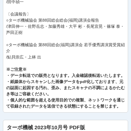
/田中禎一
〔会議報告〕
○ターボ機械協会 第88回総会総会(福岡)講演会報告
/津田伸一・佐野岳志・加藤秀雄・大平 彬・長尾宜晃・篠塚 泰・
芦田正樹
○ターボ機械協会 第88回総会(福岡)講演会 若手優秀講演賞受賞紹
介
/鮎貝崇広・上林 出
※ご注意※
・データ転送での販売となります。入金確認後転送いたします。
・紙媒体からスキャンした画像データをpdf化しております、元
の誌面に起因する汚れ、歪み、またスキャナの不調によるかたむ
き等はご容赦ください。
・個人的な範囲を超える使用目的での複製、ネットワークを通じ
て収録されたデータを送信できる状態にすることを禁じます。
ターボ機械 2023年10月号 PDF版