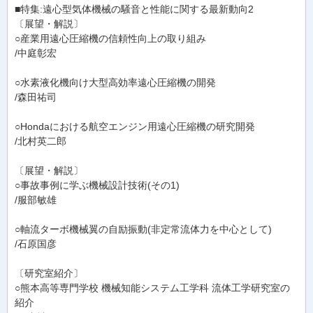
■特集:遠心型気体機械の騒音と性能に関する最新動向2
〔展望・解説〕
○産業用遠心圧縮機の信頼性向上の取り組み
/中庭彰宏
○水素液化機向け大型高効率遠心圧縮機の開発
/森田祐司
○Hondaにおける航空エンジン用遠心圧縮機の研究開発
/北村英二郎
〔展望・解説〕
○事故事例に学ぶ機械設計技術(その1)
/服部敏雄
○軸流ターボ機械翼の自励振動(非定常流体力を中心として)
/石原国彦
〔研究室紹介〕
○熊本高等専門学校 機械知能システム工学科 流体工学研究室の
紹介