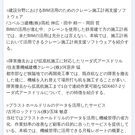
○建設分野におけるBIM活用のためのクレーン施工計画支援ソフ
トウェア
/コベルコ建機(株)/髙松 伸広・田中 精一・岡田 哲
BIMの活用が進む中、クレーンを使用した鉄骨建て方の施工計画
では、未だBIMの活用は充分とは言えない。本稿では、施工計画
において活用できるクレーン施工計画支援ソフトウェアを紹介す
る。
○障害撤去および拡底杭施工に対応したリーダ式アースドリル
/住友重機械建機クレーン(株)/河原井 猛
都市部など狭隘地での再開発工事では、既存杭などの障害を撤去
した後に、機械を入れ替えて場所打ち杭を施工することが多い。
障害撤去から拡底杭施工まで1台で連続作業可能なSDX407-2リ
ーダ式アースドリルについて、その特徴を紹介する。
○ブラストホールドリルのデータを活用したサービス
/古河ロックドリル(株)/五味 敏彦
当社ではブラストホールドリルのデータを活用し機械管理の省力
化、作業効率の改善など顧客の目的に合ったサービスを提供して
いる。本稿では、機械管理に活用できる月報レポートの概要と、