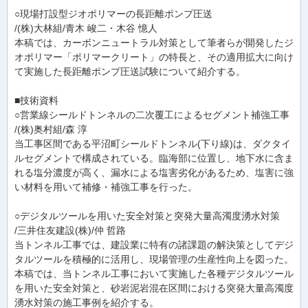
○現場打設型ジオポリマーの長距離ポンプ圧送
/(株)大林組/青木 峻二・木谷 憶人
本稿では、カーボンニュートラル対策として筆者らが開発したジ
オポリマー「ポリマークリート」の特長と、その適用拡大に向け
て実施した長距離ポンプ圧送試験について紹介する。
■技術資料
○営業線シールドトンネルの二次覆工によるセグメント補強工事
/(株)奥村組/森 淳
当工事区間である平沼町シールドトンネル(下り線)は、ダクタイ
ルセグメントで構成されている。臨海部に位置し、地下水に含ま
れる塩分濃度が高く、漏水による塩害劣化があるため、塩害に強
い材料を用いて補修・補強工事を行った。
○デジタルツールを用いた安全対策と突発大量高濁度湧水対策
/三井住友建設(株)/仲 哲路
当トンネル工事では、建設業に特有の諸課題の解決策としてデジ
タルツールを積極的に活用し、現場管理の生産性向上を図った。
本稿では、当トンネル工事において実施した各種デジタルツール
を用いた安全対策と、砂岩泥岩混在区間における突発大量高濁度
湧水対策の施工事例を紹介する。