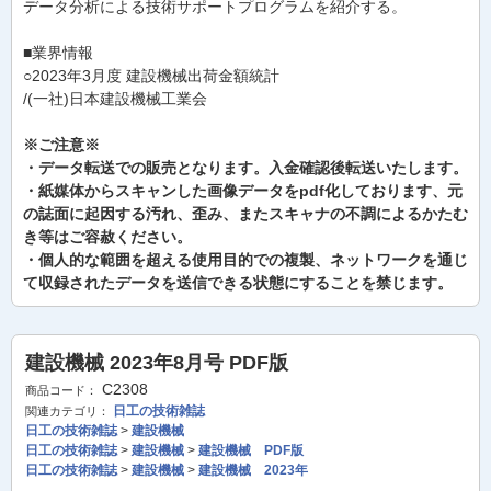
データ分析による技術サポートプログラムを紹介する。
■業界情報
○2023年3月度 建設機械出荷金額統計
/(一社)日本建設機械工業会
※ご注意※
・データ転送での販売となります。入金確認後転送いたします。
・紙媒体からスキャンした画像データをpdf化しております、元
の誌面に起因する汚れ、歪み、またスキャナの不調によるかたむ
き等はご容赦ください。
・個人的な範囲を超える使用目的での複製、ネットワークを通じ
て収録されたデータを送信できる状態にすることを禁じます。
建設機械 2023年8月号 PDF版
C2308
商品コード：
日工の技術雑誌
関連カテゴリ：
日工の技術雑誌
>
建設機械
日工の技術雑誌
>
建設機械
>
建設機械 PDF版
日工の技術雑誌
>
建設機械
>
建設機械 2023年