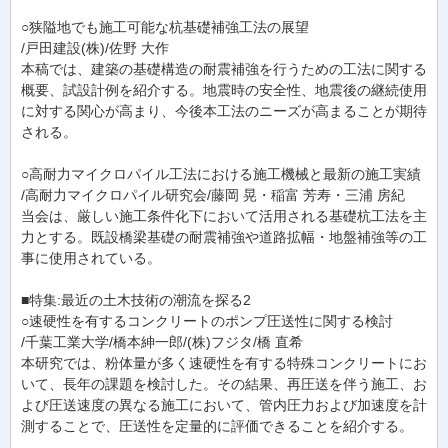
○狭隘地でも施工可能な杭基礎補強工法の展望
/戸田建設(株)/佐野 大作
本稿では、建築の基礎構造の耐震補強を行うための工法に関する
概要、試設計例を紹介する。地震時の安全性、地震後の継続使用
に対する関心が高まり、今後本工法のニーズが高まることが期待
される。
○高耐力マイクロパイル工法における施工機械と最新の施工実績
/高耐力マイクロパイル研究会/藤岡 晃・稲富 芳寿・三浦 房紀
当会は、厳しい施工条件化下において活用される基礎杭工法を主
力とする。既設橋梁基礎の耐震補強や道路拡幅・地盤補強等の工
事に使用されている。
■特集:最近の土木技術の潮流を探る2
○速硬性を有するコンクリートのポンプ圧送性に関する検討
/千葉工業大学/橋本紳一郎/(株)フジタ/橋 直希
本研究では、粉体量が多く速硬性を有する特殊コンクリートにお
いて、長年の課題を検討した。その結果、再圧送を伴う施工、お
よび圧送速度の異なる施工において、管内圧力および加速度を計
測することで、圧送性を定量的に評価できることを紹介する。