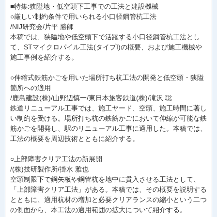
■特集:狭隘地・低空頭下工事での工法と建設機械
○厳しい制約条件で用いられる小口径鋼管杭工法
/NIJ研究会/片平 勝師
本稿では、狭隘地や低空頭下で活躍する小口径鋼管杭工法とし
て、STマイクロパイル工法(タイプI)の概要、および施工機械や
施工事例を紹介する。
○伸縮式鉄筋かごを用いた場所打ち杭工法の開発と低空頭・狭隘
箇所への適用
/鹿島建設(株)/山野辺慎一/東日本旅客鉄道(株)/滝沢 聡
鉄道リニューアル工事では、施工ヤード、空頭、施工時間に著し
い制約を受ける。場所打ち杭の鉄筋かごにおいて伸縮が可能な鉄
筋かごを開発し、駅のリニューアル工事に適用した。本稿では、
工法の概要を周辺技術とともに紹介する。
○上部障害クリア工法の新展開
/(株)技研製作所/掛水 雅也
空頭制限下で鋼矢板や鋼管杭を地中に貫入させる工法として、
「上部障害クリア工法」がある。本稿では、その概要を説明する
とともに、適用杭材の増加と必要クリアランスの縮小という二つ
の側面から、本工法の適用範囲の拡大について紹介する。