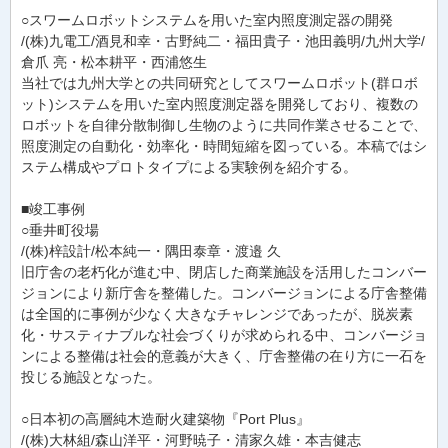
○スワームロボットシステムを用いた室内照度測定器の開発
/(株)九電工/酒見和幸・古野純二・福田貴子・池田義明/九州大学/
倉爪 亮・松本耕平・西浦悠生
当社では九州大学との共同研究としてスワームロボット(群ロボ
ット)システムを用いた室内照度測定器を開発しており、複数の
ロボットを自律分散制御し生物のように共同作業させることで、
照度測定の自動化・効率化・時間短縮を図っている。本稿ではシ
ステム構成やプロトタイプによる実験例を紹介する。
■竣工事例
○垂井町役場
/(株)梓設計/松本純一・隅田泰章・渡邉 久
旧庁舎の老朽化が進む中、閉店した商業施設を活用したコンバー
ジョンにより新庁舎を整備した。コンバージョンによる庁舎整備
は全国的に事例が少なく大きなチャレンジであったが、脱炭素
化・サスティナブルな社会づくりが求められる中、コンバージョ
ンによる整備は社会的意義が大きく、庁舎整備の在り方に一石を
投じる施設となった。
○日本初の高層純木造耐火建築物『Port Plus』
/(株)大林組/森山洋平・河野暁子・清家久雄・本吉健志