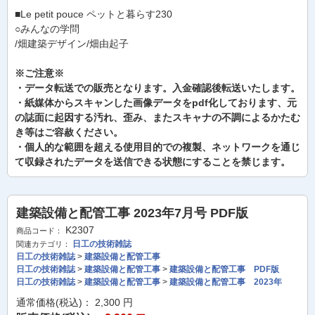
■Le petit pouce ペットと暮らす230
○みんなの学問
/畑建築デザイン/畑由起子
※ご注意※
・データ転送での販売となります。入金確認後転送いたします。
・紙媒体からスキャンした画像データをpdf化しております、元
の誌面に起因する汚れ、歪み、またスキャナの不調によるかたむ
き等はご容赦ください。
・個人的な範囲を超える使用目的での複製、ネットワークを通じ
て収録されたデータを送信できる状態にすることを禁じます。
建築設備と配管工事 2023年7月号 PDF版
K2307
商品コード：
日工の技術雑誌
関連カテゴリ：
日工の技術雑誌
>
建築設備と配管工事
日工の技術雑誌
>
建築設備と配管工事
>
建築設備と配管工事 PDF版
日工の技術雑誌
>
建築設備と配管工事
>
建築設備と配管工事 2023年
通常価格(税込)：
2,300
円