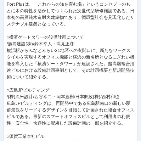
Port Plusは、「これからの知を育む場」というコンセプトのも
とに木の特性を活かしてつくられた次世代型研修施設である。日
本初の高層純木造耐火建築物であり、循環型社会を具現化したサ
ステナブル建築となっている。
○横濱ゲートタワーの設備計画について
/鹿島建設(株)/鈴木幸人・高見正彦
横浜駅からみなとみらい21地区への玄関口に、新たなワークス
タイルを実現するオフィス機能と横浜の新名所となるにぎわい機
能を導入した「横濱ゲートタワー」が建設された。超高層複合用
途ビルにおける設備計画事例として、その計画概要と新規開発技
術について紹介する。
○広島JPビルディング
/(株)久米設計/西谷幸二・岡本直樹/日本郵政(株)/西村和也
広島JPビルディングは、再開発中である広島駅南口の新しい駅
前景観をリードするデザインを目指して計画された複合オフィス
ビルである。最新のスマートオフィスビルとして利用者の利便
性・安全性・快適性に配慮した設備計画の一部を紹介する。
○須賀工業本社ビル