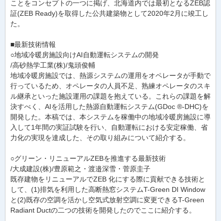
ことをコンセプトの一つに掲げ、北海道内では最初となるZEB認
証(ZEB Ready)を取得した公共建築物として2020年2月に竣工し
た。
■最新技術情報
○地域冷暖房施設向けAI自動運転システムの開発
/高砂熱学工業(株)/鬼頭俊輔
地域冷暖房施設では、熱源システムの運用をオペレータが手動で
行っているため、オペレータの人員不足、熟練オペレータのスキ
ル継承といった施設運用の課題を抱えている。これらの課題を解
決すべく、AIを活用した熱源自動運転システム(GDoc ®-DHC)を
開発した。本稿では、本システムを稼働中の地域冷暖房施設に導
入して1年間の実証試験を行い、自動運転における安定稼働、省
力化の実現を達成した、その取り組みについて紹介する。
○グリーン・リニューアルZEBを推進する最新技術
/大成建設(株)/豊原範之・渡邉深雪・菅原圭子
既存建物をリニューアルでZEB 化にする際に貢献できる技術と
して、(1)排気を利用した高断熱窓システムT-Green DI Window
と(2)既存の空調を活かし空気式放射空調に変更できるT-Green
Radiant Ductの二つの技術を開発したのでここに紹介する。