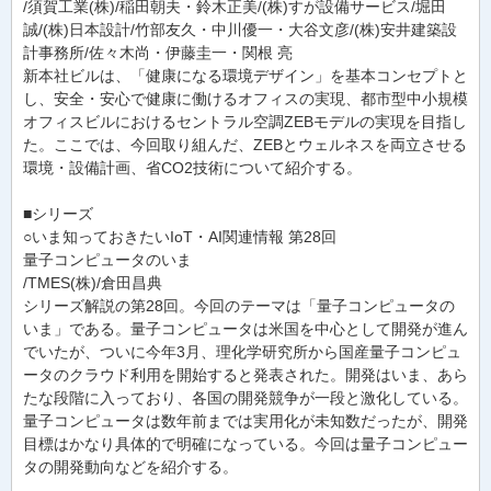
/須賀工業(株)/稲田朝夫・鈴木正美/(株)すが設備サービス/堀田
誠/(株)日本設計/竹部友久・中川優一・大谷文彦/(株)安井建築設
計事務所/佐々木尚・伊藤圭一・関根 亮
新本社ビルは、「健康になる環境デザイン」を基本コンセプトと
し、安全・安心で健康に働けるオフィスの実現、都市型中小規模
オフィスビルにおけるセントラル空調ZEBモデルの実現を目指し
た。ここでは、今回取り組んだ、ZEBとウェルネスを両立させる
環境・設備計画、省CO2技術について紹介する。
■シリーズ
○いま知っておきたいIoT・AI関連情報 第28回
量子コンピュータのいま
/TMES(株)/倉田昌典
シリーズ解説の第28回。今回のテーマは「量子コンピュータの
いま」である。量子コンピュータは米国を中心として開発が進ん
でいたが、ついに今年3月、理化学研究所から国産量子コンピュ
ータのクラウド利用を開始すると発表された。開発はいま、あら
たな段階に入っており、各国の開発競争が一段と激化している。
量子コンピュータは数年前までは実用化が未知数だったが、開発
目標はかなり具体的で明確になっている。今回は量子コンピュー
タの開発動向などを紹介する。