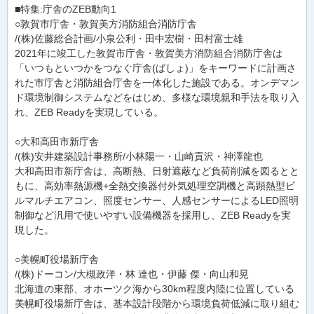
■特集:庁舎のZEB動向1
○敦賀市庁舎・敦賀美方消防組合消防庁舎
/(株)佐藤総合計画/小泉公利・田中宏樹・田村富士雄
2021年に竣工した敦賀市庁舎・敦賀美方消防組合消防庁舎は
「いつもといつかをつなぐ庁舎(ばしょ)」をキーワードに計画さ
れた市庁舎と消防組合庁舎を一体化した施設である。オンデマン
ド環境制御システムなどをはじめ、多様な環境親和手法を取り入
れ、ZEB Readyを実現している。
○大和高田市新庁舎
/(株)安井建築設計事務所/小林陽一・山崎貢沢・神澤龍也
大和高田市新庁舎は、高断熱、日射遮蔽など負荷削減を図るとと
もに、高効率熱源機+全熱交換器付外気処理空調機と高顕熱型ビ
ルマルチエアコン、照度センサー、人感センサーによるLED照明
制御など汎用で使いやすい設備機器を採用し、ZEB Readyを実
現した。
○美幌町役場新庁舎
/(株)ドーコン/大槻政洋・林 達也・伊藤 傑・向山和晃
北海道の東部、オホーツク海から30km程度内陸に位置している
美幌町役場新庁舎は、基本設計段階から環境負荷低減に取り組む