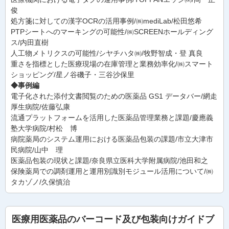
俊
処方箋に対しての漢字OCRの活用事例/㈱mediLab/松田悠希
PTPシートへのマーキングの可能性/㈱SCREENホールディング
ス/内田直樹
人工物メトリクスの可能性/シヤチハタ㈱/牧野智成・登 真良
重さを指標とした医療現場の在庫管理と業務効率化/㈱スマート
ショッピング/星ノ谷磯子・三谷沙保里
◆事例編
電子化された添付文書閲覧のための医薬品 GS1 データバー/網走
厚生病院/佐藤弘康
流通プラットフォームを活用した医薬品管理業務と課題/慶應義
塾大学病院/村松 博
病院薬局のシステム運用における医薬品包装の課題/市立大津市
民病院/山中 理
医薬品包装の現状と課題/奈良県立医科大学附属病院/池田和之
保険薬局での調剤運用と運用別識別モジュール活用について/㈱
タカゾノ/久保慎治
医療用医薬品のバーコード及び包装向けガイドブ