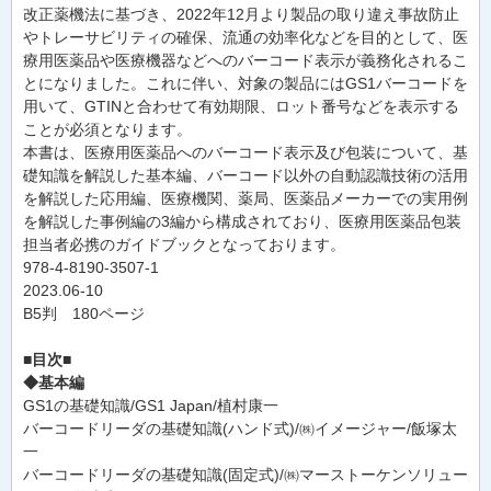
改正薬機法に基づき、2022年12月より製品の取り違え事故防止
やトレーサビリティの確保、流通の効率化などを目的として、医
療用医薬品や医療機器などへのバーコード表示が義務化されるこ
とになりました。これに伴い、対象の製品にはGS1バーコードを
用いて、GTINと合わせて有効期限、ロット番号などを表示する
ことが必須となります。
本書は、医療用医薬品へのバーコード表示及び包装について、基
礎知識を解説した基本編、バーコード以外の自動認識技術の活用
を解説した応用編、医療機関、薬局、医薬品メーカーでの実用例
を解説した事例編の3編から構成されており、医療用医薬品包装
担当者必携のガイドブックとなっております。
978-4-8190-3507-1
2023.06-10
B5判 180ページ
■目次■
◆基本編
GS1の基礎知識/GS1 Japan/植村康一
バーコードリーダの基礎知識(ハンド式)/㈱イメージャー/飯塚太
一
バーコードリーダの基礎知識(固定式)/㈱マーストーケンソリュー