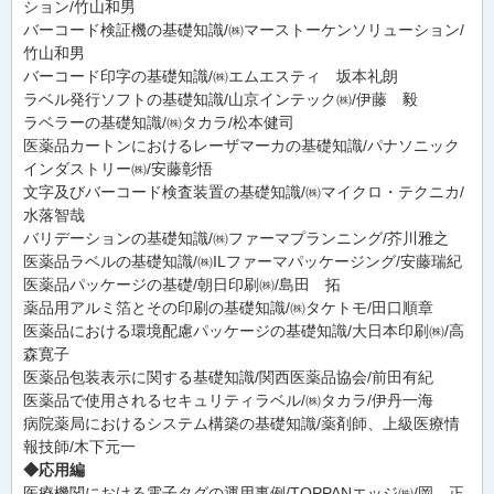
ション/竹山和男
バーコード検証機の基礎知識/㈱マーストーケンソリューション/
竹山和男
バーコード印字の基礎知識/㈱エムエスティ 坂本礼朗
ラベル発行ソフトの基礎知識/山京インテック㈱/伊藤 毅
ラベラーの基礎知識/㈱タカラ/松本健司
医薬品カートンにおけるレーザマーカの基礎知識/パナソニック
インダストリー㈱/安藤彰悟
文字及びバーコード検査装置の基礎知識/㈱マイクロ・テクニカ/
水落智哉
バリデーションの基礎知識/㈱ファーマプランニング/芥川雅之
医薬品ラベルの基礎知識/㈱ILファーマパッケージング/安藤瑞紀
医薬品パッケージの基礎/朝日印刷㈱/島田 拓
薬品用アルミ箔とその印刷の基礎知識/㈱タケトモ/田口順章
医薬品における環境配慮パッケージの基礎知識/大日本印刷㈱/高
森寛子
医薬品包装表示に関する基礎知識/関西医薬品協会/前田有紀
医薬品で使用されるセキュリティラベル/㈱タカラ/伊丹一海
病院薬局におけるシステム構築の基礎知識/薬剤師、上級医療情
報技師/木下元一
◆応用編
医療機関における電子タグの運用事例/TOPPANエッジ㈱/岡 正