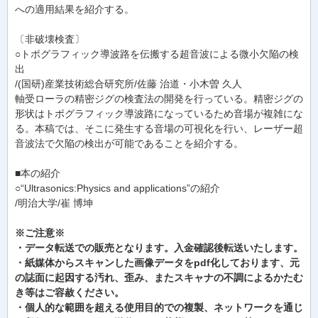
への適用結果を紹介する。
〔非破壊検査〕
○トポグラフィック導波路を伝搬する超音波による微小欠陥の検
出
/(国研)産業技術総合研究所/佐藤 治道・小木曽 久人
軸受ローラの精密ジグの検査法の開発を行っている。精密ジグの
形状はトポグラフィック導波路になっているため音場が複雑にな
る。本稿では、そこに発生する音場の可視化を行い、レーザー超
音波法で欠陥の検出が可能であることを紹介する。
■本の紹介
○“Ultrasonics:Physics and applications”の紹介
/明治大学/崔 博坤
※ご注意※
・データ転送での販売となります。入金確認後転送いたします。
・紙媒体からスキャンした画像データをpdf化しております、元
の誌面に起因する汚れ、歪み、またスキャナの不調によるかたむ
き等はご容赦ください。
・個人的な範囲を超える使用目的での複製、ネットワークを通じ