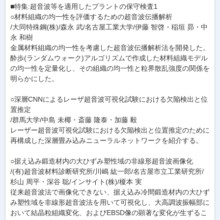
■特集:超音波等を適用したプラントの保守検査1
○材料組織の均一性を評価するための超音波伝播解析
/大同特殊鋼(株)/森永 武/名古屋工業大学/伊藤 智啓・稲垣 昴・中
永 和樹
金属材料組織の均一性を考慮した超音波伝播解析法を開発した。
酔歩(ランダムウォーク)アルゴリズムで作成した材料組織モデル
の均一性を定量化し、その組織の均一性と粒界散乱強度の関係を
明らかにした。
○深層CNNによるレーザ超音波可視化試験における欠陥検出と位
置推定
/群馬大学/中島 未椰・斎藤 隆泰・加藤 毅
レーザー超音波可視化試験における欠陥検出と位置推定のために
再構成した深層畳み込みニューラルネットワークを紹介する。
○据え込み鍛造材内の大ひずみ塑性域の非線形超音波画像化
/(有)超音波材料診断研究所/川嶋 紘一郎/名古屋市立工業研究所/
杉山 周平・深谷 聡/インサイト(株)/榎本 実
従来超音波法で画像化できない、据え込み冷間鍛造材内の大ひず
み塑性域を非線形超音波法を用いて可視化し、大高調波振幅部に
おいて結晶粒組織変化、およびEBSD像の顕著な変化が生ずるこ