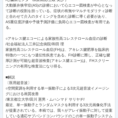
大動脈弁狭窄症(AS)の診療において心エコー図検査が中心となっ
て診断の役割を担っている。症状の有無やマルチモダリティ診断
と合わせて介入のタイミングを含めた診断に導く必要があり、
AS重症度評価や予後予測評価に負荷心エコー図検査が有用であ
る。
○アキレス腱エコーによる家族性高コレステロール血症の診断
/社会福祉法人三井記念病院/和田 理
家族性高コレステロール血症(FH)は、アキレス腱肥厚を臨床的
特徴の一つにもつ遺伝性疾患である。FH診断に際し、正確な腱
厚計測が可能な超音波検査(アキレス腱エコー)は、FHスクリー
ニングの有用な検査法になり得る。
■解説
〔医用超音波〕
○空間変調を利用する単一振動子による3次元超音波イメージン
グにおける画質改善
/東京都立大学/田川 憲男・ムハンマド サリヤヂ/
最近、単一振動子とランダムマスクを利用する3次元画像化手法
が提案されている。本稿では、我々がアレイ振動子に対して提案
している適応サブバンドコンパウンドのこの単一振動子システム