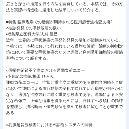
広さと深さの推定を行う方法を開発している。本稿では、その方
法と実際の構造物に適用した結果について紹介する。
■特集:臨床現場での活躍が期待される医用超音波検査技術2
○検診発見での甲状腺癌の扱い
/福島県立医科大学/志村 浩己
近年、世界的に甲状腺癌の偶発的発見の増加が指摘されている。
本稿では、本邦において行われている過剰な診断・治療の抑制対
策において重要な甲状腺癌のリスク評価と穿刺吸引細胞診の実施
基準について紹介する。
○僧帽弁閉鎖不全症における運動負荷エコー
/小倉記念病院/梅田 ひろみ
運動負荷エコーは、症状と重症度に乖離のある僧帽弁閉鎖不全症
において運動による血行動態の変化で隠れていた病態が明らかに
なり、適切な治療方針に導く重要な検査である。運動による不安
定な画像で、正確な情報を得るためには、評価すべき項目の指標
を整理し、描出断面・優先順位を決めて検査に望むことが重要で
ある。
○乳腺超音波検査におけるAI診断システムの開発