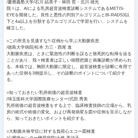
/慶應義塾大学/石川 結美子・林田 哲・北川 雄光
我々は、AIによる乳房超音波検査診断システムであるMETIS-
EYEを開発した。良性と悪性の判別アルゴリズムとBI-RADS3以
下と4a以上を分類するアルゴリズムで学習を行い、システムを
確立した。
○この所見を見逃すな!!-症例から学ぶ大動脈疾患
/徳島大学病院/松本 力三・西尾 進
大動脈疾患は、ときに緊急性の判断を誤ると致死的な転帰を辿る
ことがあり、我々検査者は正しい病態把握と画像診断が求められ
る。本稿では、胸部大動脈に限定し、超音波検査が診断に有用で
あった症例を3例提示し、その診断のポイントについて紹介す
る。
○知っておきたい乳癌術後の超音波検査
/埼玉医科大学国際医療センター/式田 秀美
乳癌術後の超音波検査をする上で、臨床検査技師の立場から、乳
房の術式や術後の変化、および再発病変を図や症例を呈示しなが
ら、知っておきたいポイントを紹介する。
○大動脈弁狭窄症に対する負荷心エコー図検査
/心臓病センター榊原病院/土岐 美沙子