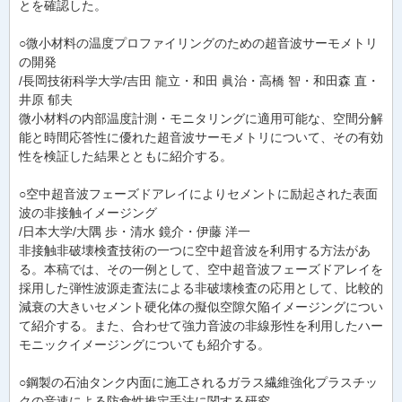
とを確認した。
○微小材料の温度プロファイリングのための超音波サーモメトリ
の開発
/長岡技術科学大学/吉田 龍立・和田 眞治・高橋 智・和田森 直・
井原 郁夫
微小材料の内部温度計測・モニタリングに適用可能な、空間分解
能と時間応答性に優れた超音波サーモメトリについて、その有効
性を検証した結果とともに紹介する。
○空中超音波フェーズドアレイによりセメントに励起された表面
波の非接触イメージング
/日本大学/大隅 歩・清水 鏡介・伊藤 洋一
非接触非破壊検査技術の一つに空中超音波を利用する方法があ
る。本稿では、その一例として、空中超音波フェーズドアレイを
採用した弾性波源走査法による非破壊検査の応用として、比較的
減衰の大きいセメント硬化体の擬似空隙欠陥イメージングについ
て紹介する。また、合わせて強力音波の非線形性を利用したハー
モニックイメージングについても紹介する。
○鋼製の石油タンク内面に施工されるガラス繊維強化プラスチッ
クの音速による防食性推定手法に関する研究