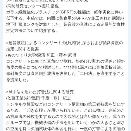
/消防研究センター/徳武 皓也
ガラス繊維強化プラスチック(GFRP)の性能は、経年劣化に伴い
低下する。本稿では、内面に防食用のGFRPが施工された鋼製の
地下貯蔵タンクを対象とした、超音波の音速による定量的防食性
推定方法について紹介する。
○超音波法によるコンクリートのひび割れ深さおよび傾斜角度の
推定に関する提案
/ものつくり大学/森濱 和正・澤本 武博
コンクリートに生じた直角ひび割れ、斜めひび割れの深さと傾斜
角度の推定について検討した。ひび割れ深さには直角回折波法、
傾斜角度には直角回折波法を改良した「二円法」を適用すること
を提案した。
○AI手法を用いた打音法に関する研究
/佐藤工業(株)/黒田 千歳・歌川 紀之
トンネルや橋梁などのコンクリート構造物の第三者被害を防止す
るため、「叩き点検」が用いられている。この点検は、判断のた
め熟練者の経験を要するもので客観的とは言い難かった。我々の
グループでは、機械学習の手法を用いていくつかの大きさと深さ
の空洞を持つ欠陥試験体の学習を行い、一度の打撃による欠陥の