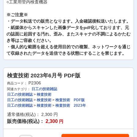
○工業用管内検査機器
※ご注意※
・データ転送での販売となります。入金確認後転送いたします。
・紙媒体からスキャンした画像データをpdf化しております、元
の誌面に起因する汚れ、歪み、またスキャナの不調によるかたむ
き等はご容赦ください。
・個人的な範囲を超える使用目的での複製、ネットワークを通じ
て収録されたデータを送信できる状態にすることを禁じます。
検査技術 2023年6月号 PDF版
P2306
商品コード：
日工の技術雑誌
関連カテゴリ：
日工の技術雑誌
>
検査技術
日工の技術雑誌
>
検査技術
>
検査技術 PDF版
日工の技術雑誌
>
検査技術
>
検査技術 2023年
通常価格(税込)：
2,300
円
販売価格(税込)：
2,300
円