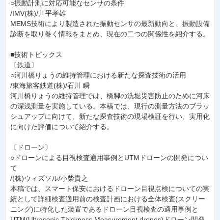
○振動計測に対応可能なセンサの条件
/IMV(株)/川平孝雄
MEMS技術により製造された振動センサの最新動向と、振動設備
診断を取り巻く情報をまとめ、現在の二つの関係性を紹介する。
■技術トピックス
〔鉄道〕
○河川橋りょうの維持管理における新たな探査技術の活用
/東海旅客鉄道(株)/石川 瞬
河川橋りょうの維持管理では、橋脚の洗堀災害防止のために河床
の深浅測量を実施している。本稿では、現行の測量方法のブラッ
シュアップに向けて、新たな探査技術の現場検証を行い、実用化
に向けた評価について紹介する。
〔ドローン〕
○ドローンによる目視検査適用事例とUTMドローンの開発につい
て
/(株)ウィズソル/小柴貴之
本稿では、スマート保安におけるドローン目視点検についての実
績として詳細検査適用前の検査計画における全体検査(スクリー
ニング)に特化した装置であるドローン目視検査の適用事例と
UTM(Ultrasonic Thickness Measurement drones)ドローン開発