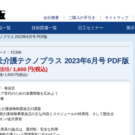
会社概要
ご購入の手引き
サイトマップ
誌一覧
技術図書一覧
日工セミナー
展示
プラス 2023年6月号 PDF版
ード：
F2306
祉介護テクノプラス 2023年6月号 PDF版
価格/
1,600
円(税込)
格/
1,600
円(税込)
言・巻頭言
ニア世代のための栄養情報を広めよう
 修
集:介護保険制度改正の課題
9期介護保険事業改正の主な内容とスケジュールの特異性、そして懸念点
リオン/金沢善智
祉用具の論点は、選択制・安全な利用
学的介護という環境変化に合わせて―