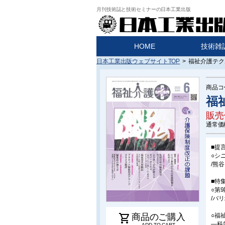
月刊技術誌と技術セミナーの日本工業出版
HOME
技術雑
日本工業出版ウェブサイトTOP
>
福祉介護テクノ
商品コ
福
販売
通常価
■提
○シ
/熊谷
■特
○第
/バ
shopping_cart
○福
商品のご購入
―科
ADD TO CART