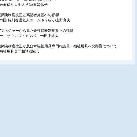
際医療福祉大学大学院/東畠弘子
護保険制度改正と高齢者施設への影響
耆の国 特別養護老人ホームゆうらく/山野良夫
アマネジャーから見た介護保険制度改正の課題
ロー・サウンズ・カンパニー/田中紘太
護保険制度改正が及ぼす福祉用具専門相談員・福祉用具への影響について
国福祉用具専門相談員協会
載
活の中の福祉用具167
を支える
 操
り多くの人が使えるモノ・サービス161
かったこと探し」から始めるアクセシブル社会
用品推進機構/星川安之
祉用具体験記 ピローを使った安楽なポジショニングにより生活活動が改善
teps リハビリ訪問看護ステーション蕾/梶家慎吾
ドボカシー
ラネット福祉用具アワード2023総評
祉用具プランナー研究ネットワーク(プラネット)/伊藤勝規