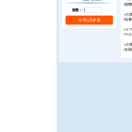
/国
個数：
○介
/伯
カゴに入れる
○ケ
/マ
○介
/全
■連
○生
毎日
/小島
○よ
「良
/共
○福
/S
■ア
○プ
/福