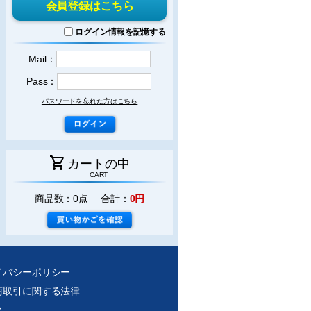
会員登録はこちら
ログイン情報を記憶する
Mail：
Pass：
パスワードを忘れた方はこちら
shopping_cart
カートの中
CART
商品数：0点 合計：
0円
イバシーポリシー
商取引に関する法律
ク