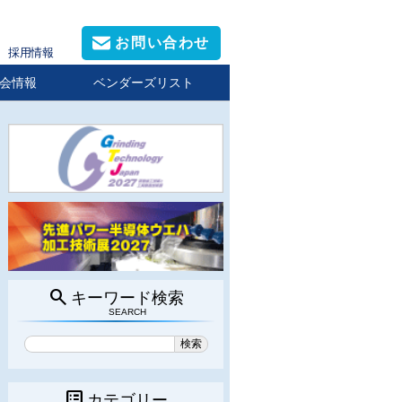
お問い合わせ
採用情報
会情報
ベンダーズリスト
search
キーワード検索
SEARCH
list_alt
カテゴリー